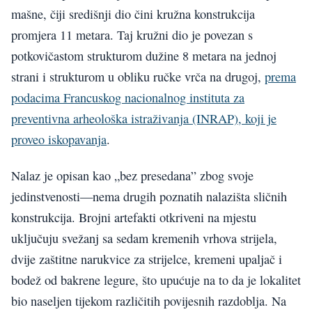
mašne, čiji središnji dio čini kružna konstrukcija
promjera 11 metara. Taj kružni dio je povezan s
potkovičastom strukturom dužine 8 metara na jednoj
strani i strukturom u obliku ručke vrča na drugoj,
prema
podacima Francuskog nacionalnog instituta za
preventivna arheološka istraživanja (INRAP), koji je
proveo iskopavanja
.
Nalaz je opisan kao „bez presedana” zbog svoje
jedinstvenosti—nema drugih poznatih nalazišta sličnih
konstrukcija. Brojni artefakti otkriveni na mjestu
uključuju svežanj sa sedam kremenih vrhova strijela,
dvije zaštitne narukvice za strijelce, kremeni upaljač i
bodež od bakrene legure, što upućuje na to da je lokalitet
bio naseljen tijekom različitih povijesnih razdoblja. Na