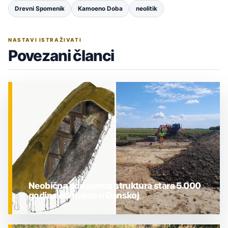
Drevni Spomenik
Kamoeno Doba
neolitik
NASTAVI ISTRAŽIVATI
Povezani članci
Neobična podzemna struktura stara 5.000
godina otkrivena u Danskoj