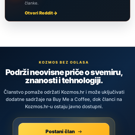
članke.
Otvori Reddit
KOZMOS BEZ OGLASA
Podrži neovisne priče o svemiru,
znanosti i tehnologiji.
Članstvo pomaže održati Kozmos.hr i može uključivati
dodatne sadržaje na Buy Me a Coffee, dok članci na
Kozmos.hr-u ostaju javno dostupni.
Postani član