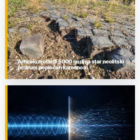
ZNANOST
Arheolozi otkrili 5000 godina star neolitski
podrum popločan kamenom
ZNANOST