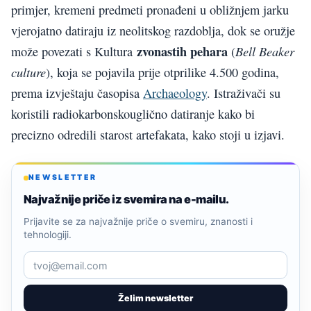
primjer, kremeni predmeti pronađeni u obližnjem jarku
vjerojatno datiraju iz neolitskog razdoblja, dok se oružje
zvonastih pehara
Bell Beaker
može povezati s Kultura
(
culture
), koja se pojavila prije otprilike 4.500 godina,
prema izvještaju časopisa
Archaeology
. Istraživači su
koristili radiokarbonskouglično datiranje kako bi
precizno odredili starost artefakata, kako stoji u izjavi.
NEWSLETTER
Najvažnije priče iz svemira na e-mailu.
Prijavite se za najvažnije priče o svemiru, znanosti i
tehnologiji.
Želim newsletter