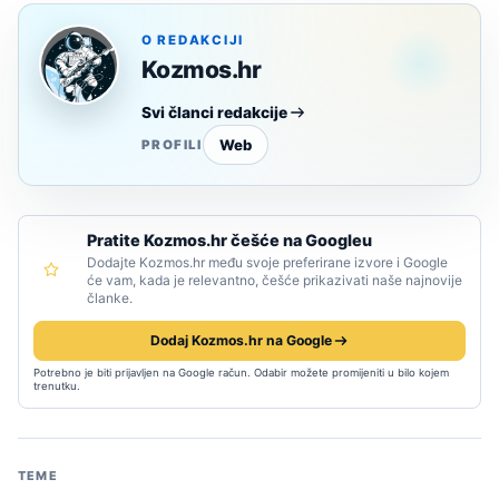
O REDAKCIJI
Kozmos.hr
Svi članci redakcije
Web
PROFILI
Pratite Kozmos.hr češće na Googleu
Dodajte Kozmos.hr među svoje preferirane izvore i Google
će vam, kada je relevantno, češće prikazivati naše najnovije
članke.
Dodaj Kozmos.hr na Google
Potrebno je biti prijavljen na Google račun. Odabir možete promijeniti u bilo kojem
trenutku.
TEME