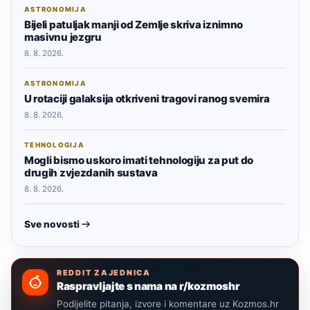
ASTRONOMIJA
Bijeli patuljak manji od Zemlje skriva iznimno
masivnu jezgru
8. 8. 2026.
ASTRONOMIJA
U rotaciji galaksija otkriveni tragovi ranog svemira
8. 8. 2026.
TEHNOLOGIJA
Mogli bismo uskoro imati tehnologiju za put do
drugih zvjezdanih sustava
8. 8. 2026.
Sve novosti
REDDIT ZAJEDNICA
Raspravljajte s nama na r/kozmoshr
Podijelite pitanja, izvore i komentare uz Kozmos.hr