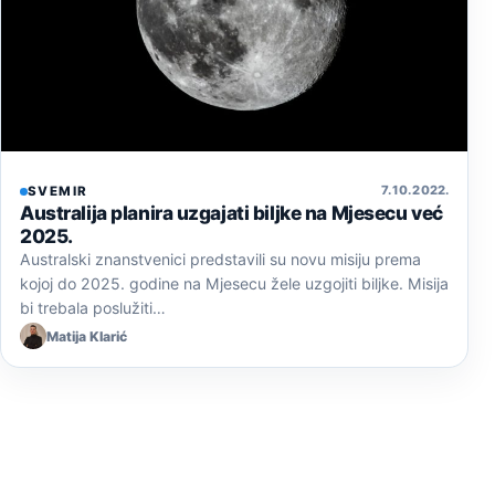
7. 10. 2022.
SVEMIR
Australija planira uzgajati biljke na Mjesecu već
2025.
Australski znanstvenici predstavili su novu misiju prema
kojoj do 2025. godine na Mjesecu žele uzgojiti biljke. Misija
bi trebala poslužiti…
Matija Klarić