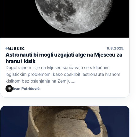
6. 8. 2025.
MJESEC
Astronauti bi mogli uzgajati alge na Mjesecu za
hranu i kisik
Dugotrajne misije na Mjesec suočavaju se s ključnim
logističkim problemom: kako opskrbiti astronaute hranom i
kisikom bez oslanjanja na Zemlju.…
Ivan Petričević