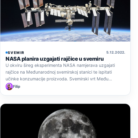
5. 12. 2022.
SVEMIR
NASA planira uzgajati rajčice u svemiru
U okviru šireg eksperimenta NASA namjerava uzgajati
rajčice na Međunarodnoj svemirskoj stanici te ispitati
učinke konzumacije proizvoda. Svemirski vrt Među…
Filip