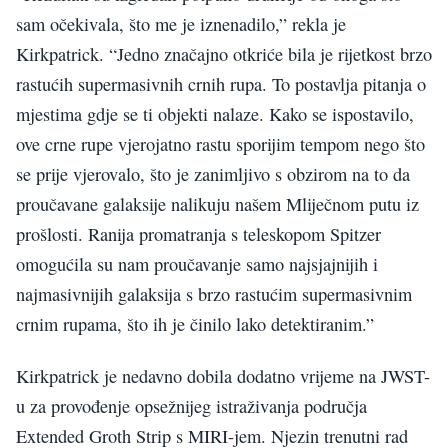
sam očekivala, što me je iznenadilo,” rekla je
Kirkpatrick. “Jedno značajno otkriće bila je rijetkost brzo
rastućih supermasivnih crnih rupa. To postavlja pitanja o
mjestima gdje se ti objekti nalaze. Kako se ispostavilo,
ove crne rupe vjerojatno rastu sporijim tempom nego što
se prije vjerovalo, što je zanimljivo s obzirom na to da
proučavane galaksije nalikuju našem Mliječnom putu iz
prošlosti. Ranija promatranja s teleskopom Spitzer
omogućila su nam proučavanje samo najsjajnijih i
najmasivnijih galaksija s brzo rastućim supermasivnim
crnim rupama, što ih je činilo lako detektiranim.”
Kirkpatrick je nedavno dobila dodatno vrijeme na JWST-
u za provođenje opsežnijeg istraživanja područja
Extended Groth Strip s MIRI-jem. Njezin trenutni rad