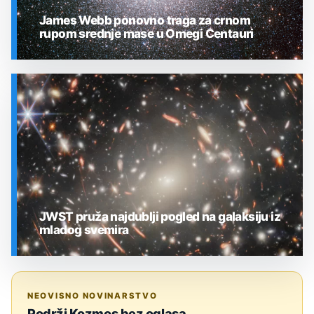
James Webb ponovno traga za crnom
rupom srednje mase u Omegi Centauri
SVEMIR
JWST pruža najdublji pogled na galaksiju iz
mladog svemira
SVEMIR
NEOVISNO NOVINARSTVO
Podrži Kozmos bez oglasa