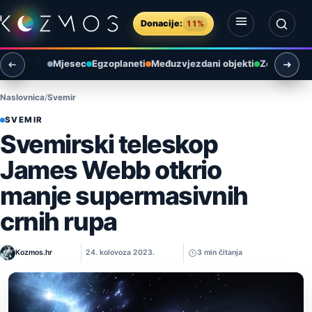
Preskoči na sadržaj
Donacije:
11%
Otvori izbornik
Otvori pretragu
Mjesec
Egzoplaneti
Međuzvjezdani objekti
Zemlja i ok
Naslovnica
Svemir
SVEMIR
Svemirski teleskop
James Webb otkrio
manje supermasivnih
crnih rupa
Kozmos.hr
24. kolovoza 2023.
3 min čitanja