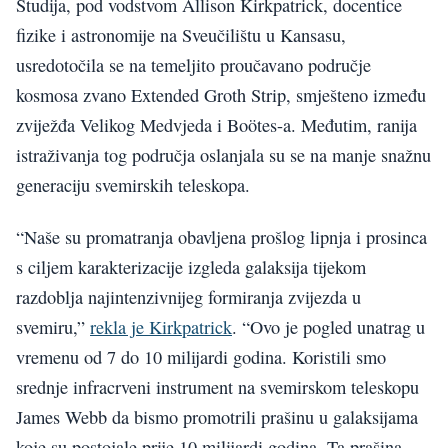
Studija, pod vodstvom Allison Kirkpatrick, docentice
fizike i astronomije na Sveučilištu u Kansasu,
usredotočila se na temeljito proučavano područje
kosmosa zvano Extended Groth Strip, smješteno između
zviježđa Velikog Medvjeda i Boötes-a. Međutim, ranija
istraživanja tog područja oslanjala su se na manje snažnu
generaciju svemirskih teleskopa.
“Naše su promatranja obavljena prošlog lipnja i prosinca
s ciljem karakterizacije izgleda galaksija tijekom
razdoblja najintenzivnijeg formiranja zvijezda u
svemiru,”
rekla je Kirkpatrick
. “Ovo je pogled unatrag u
vremenu od 7 do 10 milijardi godina. Koristili smo
srednje infracrveni instrument na svemirskom teleskopu
James Webb da bismo promotrili prašinu u galaksijama
koje su postojale prije 10 milijardi godina. Ta prašina