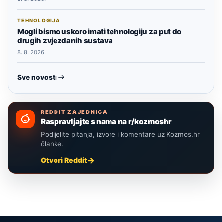
TEHNOLOGIJA
Mogli bismo uskoro imati tehnologiju za put do
drugih zvjezdanih sustava
8. 8. 2026.
Sve novosti
REDDIT ZAJEDNICA
Raspravljajte s nama na r/kozmoshr
Podijelite pitanja, izvore i komentare uz Kozmos.hr
članke.
Otvori Reddit