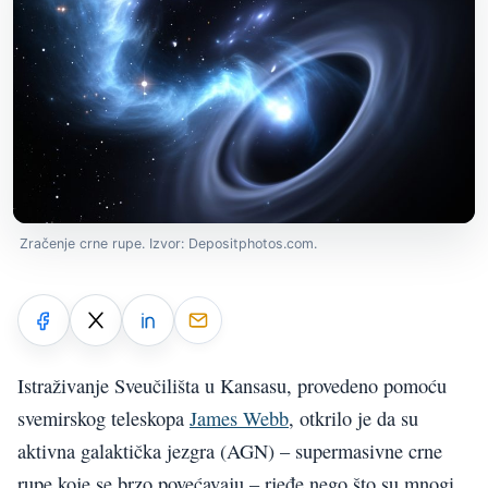
Zračenje crne rupe. Izvor: Depositphotos.com.
Istraživanje Sveučilišta u Kansasu, provedeno pomoću
svemirskog teleskopa
James Webb
, otkrilo je da su
aktivna galaktička jezgra (AGN) – supermasivne crne
rupe koje se brzo povećavaju – rjeđe nego što su mnogi