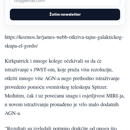
Želim newsletter
https://kozmos.hr/james-webb-otkriva-tajne-galaktickog-
skupa-el-gordo/
Kirkpatrick i mnoge kolege očekivali su da će
istraživanje s JWST-om, koje pruža višu rezoluciju,
otkriti mnogo više AGN-a nego prethodno istraživanje
provedeno pomoću svemirskog teleskopa Spitzer.
Međutim, čak i uz povećanu snagu i osjetljivost MIRI-ja,
u novom istraživanju pronađeno je vrlo malo dodatnih
AGN-a.
“Rezultati su izgledali potpuno drukčije od onoga što