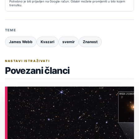
Potrebno je biti prijavljen na Google račun. Odabir možete promijeniti u bilo kojem
trenutku.
TEME
James Webb
Kvazari
svemir
Znanost
NASTAVI ISTRAŽIVATI
Povezani članci