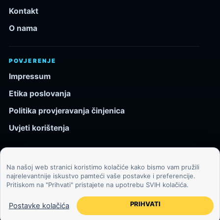
Kontakt
O nama
POVJERENJE
Impressum
Etika poslovanja
Politika provjeravanja činjenica
Uvjeti korištenja
Na našoj web stranici koristimo kolačiće kako bismo vam pružili
© 2026 Kozmos.hr. Sva prava pridržana.
najrelevantnije iskustvo pamteći vaše postavke i preferencije.
Pritiskom na "Prihvati" pristajete na upotrebu SVIH kolačića.
Svemir, znanost, tehnologija i velike ideje za znatiželjne
čitatelje.
PRIHVATI
Postavke kolačića