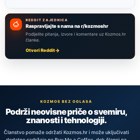
REDDIT ZAJEDNICA
Raspravljajte s nama na r/kozmoshr
Podijelite pitanja, izvore i komentare uz Kozmos.hr
članke.
Otvori Reddit
KOZMOS BEZ OGLASA
Podrži neovisne priče o svemiru,
znanosti i tehnologiji.
Članstvo pomaže održati Kozmos.hr i može uključivati
dodatne sadržaje na Buy Me a Coffee, dok članci na