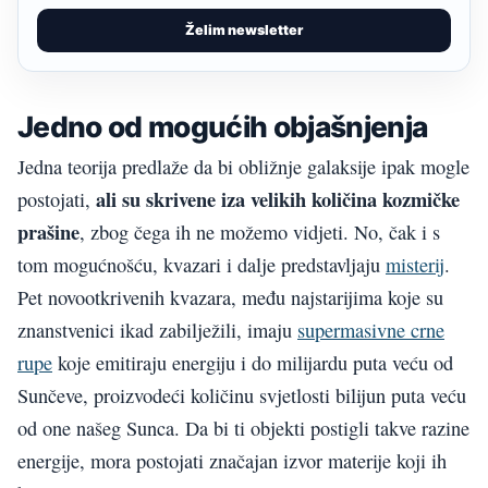
Želim newsletter
Jedno od mogućih objašnjenja
Jedna teorija predlaže da bi obližnje galaksije ipak mogle
ali su skrivene iza velikih količina kozmičke
postojati,
prašine
, zbog čega ih ne možemo vidjeti. No, čak i s
tom mogućnošću, kvazari i dalje predstavljaju
misterij
.
Pet novootkrivenih kvazara, među najstarijima koje su
znanstvenici ikad zabilježili, imaju
supermasivne crne
rupe
koje emitiraju energiju i do milijardu puta veću od
Sunčeve, proizvodeći količinu svjetlosti bilijun puta veću
od one našeg Sunca. Da bi ti objekti postigli takve razine
energije, mora postojati značajan izvor materije koji ih