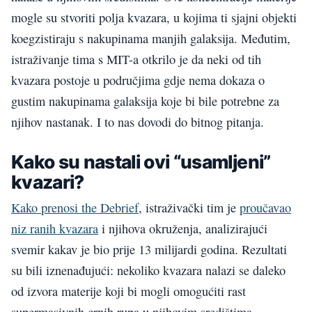
mogle su stvoriti polja kvazara, u kojima ti sjajni objekti
koegzistiraju s nakupinama manjih galaksija. Međutim,
istraživanje tima s MIT-a otkrilo je da neki od tih
kvazara postoje u područjima gdje nema dokaza o
gustim nakupinama galaksija koje bi bile potrebne za
njihov nastanak. I to nas dovodi do bitnog pitanja.
Kako su nastali ovi “usamljeni”
kvazari?
Kako prenosi the Debrief
, istraživački tim je
proučavao
niz ranih kvazara
i njihova okruženja, analizirajući
svemir kakav je bio prije 13 milijardi godina. Rezultati
su bili iznenađujući: nekoliko kvazara nalazi se daleko
od izvora materije koji bi mogli omogućiti rast
supermasivnih crnih rupa u njihovim središtima.