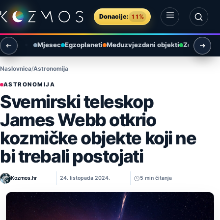
Preskoči na sadržaj
Donacije:
11%
Otvori izbornik
Otvori pretragu
Mjesec
Egzoplaneti
Međuzvjezdani objekti
Zemlja i ok
Naslovnica
Astronomija
ASTRONOMIJA
Svemirski teleskop
James Webb otkrio
kozmičke objekte koji ne
bi trebali postojati
Kozmos.hr
24. listopada 2024.
5 min čitanja