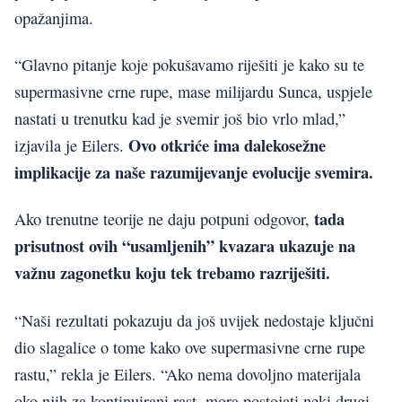
opažanjima.
“Glavno pitanje koje pokušavamo riješiti je kako su te
supermasivne crne rupe, mase milijardu Sunca, uspjele
nastati u trenutku kad je svemir još bio vrlo mlad,”
Ovo otkriće ima dalekosežne
izjavila je Eilers.
implikacije za naše razumijevanje evolucije svemira.
tada
Ako trenutne teorije ne daju potpuni odgovor,
prisutnost ovih “usamljenih” kvazara ukazuje na
važnu zagonetku koju tek trebamo razriješiti.
“Naši rezultati pokazuju da još uvijek nedostaje ključni
dio slagalice o tome kako ove supermasivne crne rupe
rastu,” rekla je Eilers. “Ako nema dovoljno materijala
oko njih za kontinuirani rast, mora postojati neki drugi