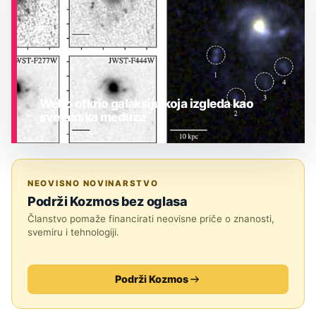
Webb otkrio galaksiju koja izgleda kao
svemirska meduza
ASTRONOMIJA
NEOVISNO NOVINARSTVO
Podrži Kozmos bez oglasa
Članstvo pomaže financirati neovisne priče o znanosti,
svemiru i tehnologiji.
Podrži Kozmos