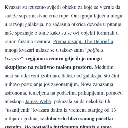
Kvazari su izuzetno svijetli objekti za koje se vjeruje da
sadrže supermasivne crne rupe. Oni igraju ključnu ulogu
u razvoju galaksija, no sadašnja otkrića dovode u pitanje
naše spoznaje o tome kako su se ovi objekti formirali u
ranim fazama svemira.
Prema pisanju The Debrief-a
,
poljima
mnogi kvazari nalaze se u takozvanim “
egijama svemira gdje ih je mnogo
kvazara
“, r
okupljeno na relativno malom prostoru.
Međutim,
neki su otkriveni izolirano, daleko od galaksija, što čini
njihovo postojanje još zagonetnijim. Nova zapažanja
astronoma, temeljena na podacima prikupljenim pomoću
teleskopa
James Webb
, pokazala su da nekoliko tih
“usamljenih” kvazara datira iz vremena starijeg od 13
iz doba vrlo blizu samog početka
milijardi godina,
svemira, što postavlja intrigantna pitanja o tome