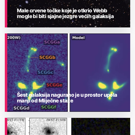
Male crvene točke koje je otkrio Webb
mogle bi biti sjajne jezgre većih galaksija
ASTRONOMIJA
Šest galaksija nagurano je u prostor upola
manji od Mliječne staze
ASTRONOMIJA