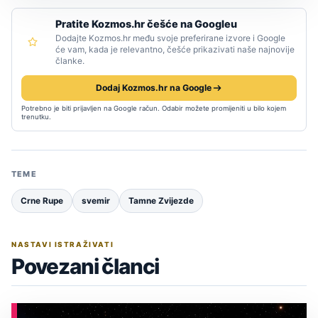
Pratite Kozmos.hr češće na Googleu
Dodajte Kozmos.hr među svoje preferirane izvore i Google
će vam, kada je relevantno, češće prikazivati naše najnovije
članke.
Dodaj Kozmos.hr na Google
Potrebno je biti prijavljen na Google račun. Odabir možete promijeniti u bilo kojem
trenutku.
TEME
Crne Rupe
svemir
Tamne Zvijezde
NASTAVI ISTRAŽIVATI
Povezani članci