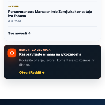
SVEMIR
Perseverance s Marsa snimio Zemlju kako nestaje
iza Fobosa
6. 8. 2026.
Sve novosti
REDDIT ZAJEDNICA
Raspravljajte s nama na r/kozmoshr
Podijelite pitanja, izvore i komentare uz Kozmos.hr
članke.
Otvori Reddit