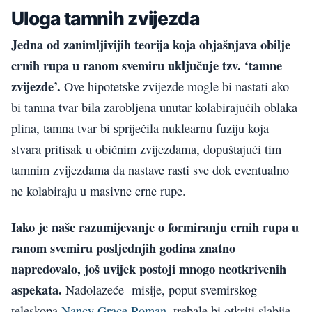
Uloga tamnih zvijezda
Jedna od zanimljivijih teorija koja objašnjava obilje
crnih rupa u ranom svemiru uključuje tzv. ‘tamne
zvijezde’.
Ove hipotetske zvijezde mogle bi nastati ako
bi tamna tvar bila zarobljena unutar kolabirajućih oblaka
plina, tamna tvar bi spriječila nuklearnu fuziju koja
stvara pritisak u običnim zvijezdama, dopuštajući tim
tamnim zvijezdama da nastave rasti sve dok eventualno
ne kolabiraju u masivne crne rupe.
Iako je naše razumijevanje o formiranju crnih rupa u
ranom svemiru posljednjih godina znatno
napredovalo, još uvijek postoji mnogo neotkrivenih
aspekata.
Nadolazeće misije, poput svemirskog
teleskopa
Nancy Grace Roman
, trebale bi otkriti slabije