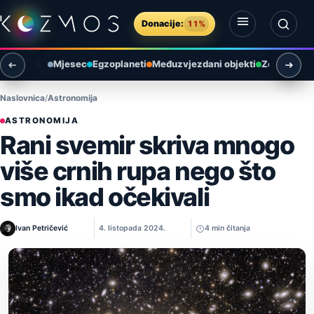
Preskoči na sadržaj
Donacije:
11%
Otvori izbornik
Otvori pretragu
Mjesec
Egzoplaneti
Međuzvjezdani objekti
Zemlja i ok
Naslovnica
Astronomija
ASTRONOMIJA
Rani svemir skriva mnogo
više crnih rupa nego što
smo ikad očekivali
Ivan Petričević
4. listopada 2024.
4 min čitanja