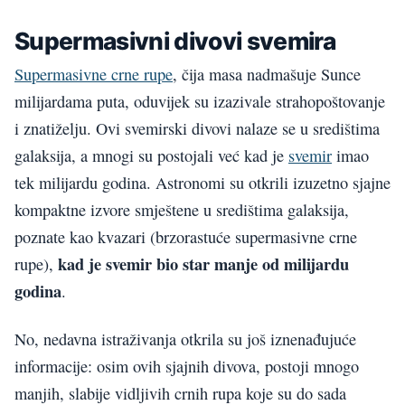
Supermasivni divovi svemira
Supermasivne crne rupe
, čija masa nadmašuje Sunce
milijardama puta, oduvijek su izazivale strahopoštovanje
i znatiželju. Ovi svemirski divovi nalaze se u središtima
galaksija, a mnogi su postojali već kad je
svemir
imao
tek milijardu godina. Astronomi su otkrili izuzetno sjajne
kompaktne izvore smještene u središtima galaksija,
poznate kao kvazari (brzorastuće supermasivne crne
kad je svemir bio star manje od milijardu
rupe),
godina
.
No, nedavna istraživanja otkrila su još iznenađujuće
informacije: osim ovih sjajnih divova, postoji mnogo
manjih, slabije vidljivih crnih rupa koje su do sada