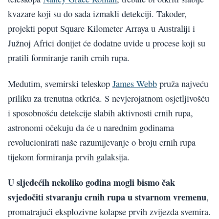
kvazare koji su do sada izmakli detekciji. Također,
projekti poput Square Kilometer Arraya u Australiji i
Južnoj Africi donijet će dodatne uvide u procese koji su
pratili formiranje ranih crnih rupa.
Međutim, svemirski teleskop
James Webb
pruža najveću
priliku za trenutna otkrića. S nevjerojatnom osjetljivošću
i sposobnošću detekcije slabih aktivnosti crnih rupa,
astronomi očekuju da će u narednim godinama
revolucionirati naše razumijevanje o broju crnih rupa
tijekom formiranja prvih galaksija.
U sljedećih nekoliko godina mogli bismo čak
svjedočiti stvaranju crnih rupa u stvarnom vremenu
,
promatrajući eksplozivne kolapse prvih zvijezda svemira.