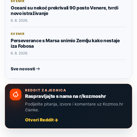
SVEMIR
Oceani su nekoć prekrivali 90 posto Venere, tvrdi
novo istraživanje
6. 8. 2026.
SVEMIR
Perseverance s Marsa snimio Zemlju kako nestaje
iza Fobosa
6. 8. 2026.
Sve novosti
REDDIT ZAJEDNICA
Raspravljajte s nama na r/kozmoshr
Podijelite pitanja, izvore i komentare uz Kozmos.hr
članke.
Otvori Reddit