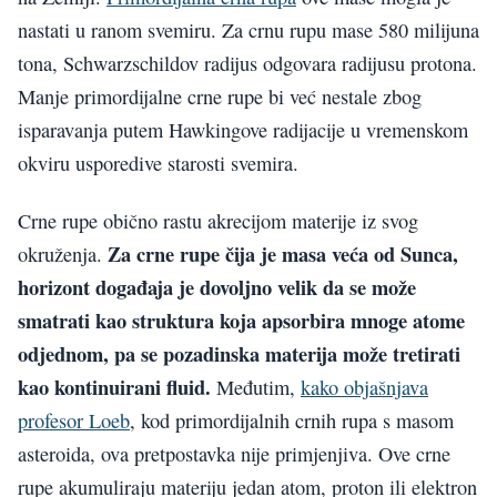
nastati u ranom svemiru. Za crnu rupu mase 580 milijuna
tona, Schwarzschildov radijus odgovara radijusu protona.
Manje primordijalne crne rupe bi već nestale zbog
isparavanja putem Hawkingove radijacije u vremenskom
okviru usporedive starosti svemira.
Crne rupe obično rastu akrecijom materije iz svog
Za crne rupe čija je masa veća od Sunca,
okruženja.
horizont događaja je dovoljno velik da se može
smatrati kao struktura koja apsorbira mnoge atome
odjednom, pa se pozadinska materija može tretirati
kao kontinuirani fluid.
Međutim,
kako objašnjava
profesor Loeb
, kod primordijalnih crnih rupa s masom
asteroida, ova pretpostavka nije primjenjiva. Ove crne
rupe akumuliraju materiju jedan atom, proton ili elektron