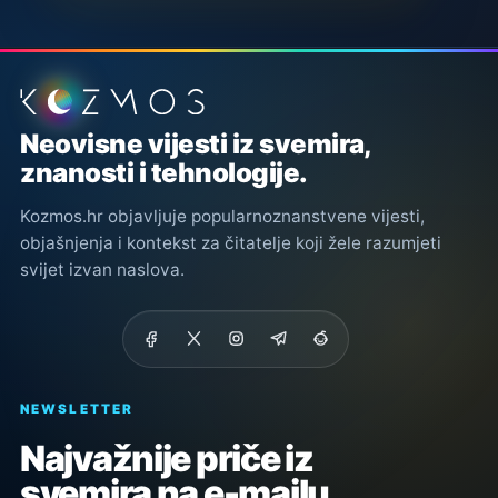
Podnožje stranice
Neovisne vijesti iz svemira,
znanosti i tehnologije.
Kozmos.hr objavljuje popularnoznanstvene vijesti,
objašnjenja i kontekst za čitatelje koji žele razumjeti
svijet izvan naslova.
NEWSLETTER
Najvažnije priče iz
svemira na e-mailu.