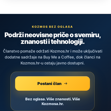
KOZMOS BEZ OGLASA
Podrži neovisne priče o svemiru,
znanosti i tehnologiji.
Članstvo pomaže održati Kozmos.hr i može uključivati
dodatne sadržaje na Buy Me a Coffee, dok članci na
Kozmos.hr-u ostaju javno dostupni.
Postani član
Bez oglasa. Više znanosti. Više
Kozmosa.hr.