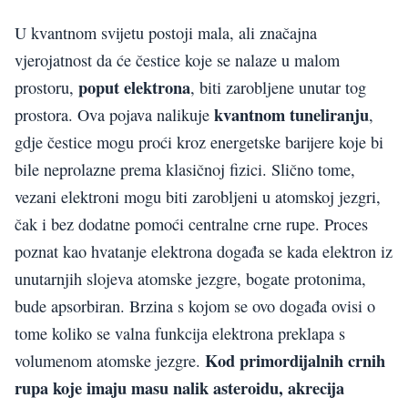
U kvantnom svijetu postoji mala, ali značajna
vjerojatnost da će čestice koje se nalaze u malom
poput elektrona
prostoru,
, biti zarobljene unutar tog
kvantnom tuneliranju
prostora. Ova pojava nalikuje
,
gdje čestice mogu proći kroz energetske barijere koje bi
bile neprolazne prema klasičnoj fizici. Slično tome,
vezani elektroni mogu biti zarobljeni u atomskoj jezgri,
čak i bez dodatne pomoći centralne crne rupe. Proces
poznat kao hvatanje elektrona događa se kada elektron iz
unutarnjih slojeva atomske jezgre, bogate protonima,
bude apsorbiran. Brzina s kojom se ovo događa ovisi o
tome koliko se valna funkcija elektrona preklapa s
Kod primordijalnih crnih
volumenom atomske jezgre.
rupa koje imaju masu nalik asteroidu, akrecija