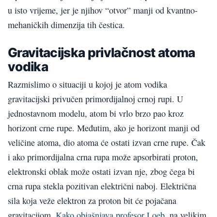
u isto vrijeme, jer je njihov “otvor” manji od kvantno-
mehaničkih dimenzija tih čestica.
Gravitacijska privlačnost atoma
vodika
Razmislimo o situaciji u kojoj je atom vodika
gravitacijski privučen primordijalnoj crnoj rupi. U
jednostavnom modelu, atom bi vrlo brzo pao kroz
horizont crne rupe. Međutim, ako je horizont manji od
veličine atoma, dio atoma će ostati izvan crne rupe. Čak
i ako primordijalna crna rupa može apsorbirati proton,
elektronski oblak može ostati izvan nje, zbog čega bi
crna rupa stekla pozitivan električni naboj. Električna
sila koja veže elektron za proton bit će pojačana
gravitacijom.
Kako objašnjava profesor Loeb
, na velikim