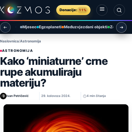
Preskoči na sadržaj
Donacije:
11%
Otvori izbornik
Otvori pretragu
Mjesec
Egzoplaneti
Međuzvjezdani objekti
Zemlja i ok
Naslovnica
Astronomija
ASTRONOMIJA
Kako ‘miniaturne’ crne
rupe akumuliraju
materiju?
Ivan Petričević
29. kolovoza 2024.
4 min čitanja