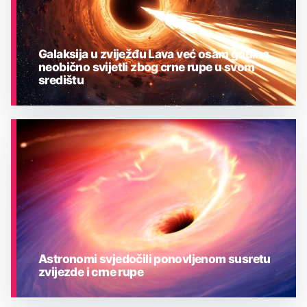
Galaksija u zviježđu Lava već osam godina
neobično svijetli zbog crne rupe u svom
središtu
ASTRONOMIJA
Astronomi svjedočili ponovljenom susretu
zvijezde i crne rupe