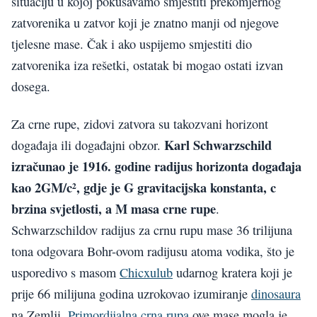
situaciju u kojoj pokušavamo smjestiti prekomjernog
zatvorenika u zatvor koji je znatno manji od njegove
tjelesne mase. Čak i ako uspijemo smjestiti dio
zatvorenika iza rešetki, ostatak bi mogao ostati izvan
dosega.
Za crne rupe, zidovi zatvora su takozvani horizont
Karl Schwarzschild
događaja ili događajni obzor.
izračunao je 1916. godine radijus horizonta događaja
kao 2GM/c², gdje je G gravitacijska konstanta, c
brzina svjetlosti, a M masa crne rupe
.
Schwarzschildov radijus za crnu rupu mase 36 trilijuna
tona odgovara Bohr-ovom radijusu atoma vodika, što je
usporedivo s masom
Chicxulub
udarnog kratera koji je
prije 66 milijuna godina uzrokovao izumiranje
dinosaura
na Zemlji.
Primordijalna crna rupa
ove mase mogla je