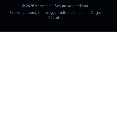
© 2026 Kozmos.hr. Sva prava pridržana.
Svemir, znanost, tehnologija i velike ideje za znatiželjne
čitatelje.