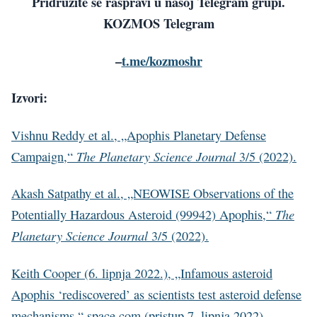
Pridružite se raspravi u našoj Telegram grupi.
KOZMOS Telegram
–
t.me/kozmoshr
Izvori:
Vishnu Reddy et al., „Apophis Planetary Defense
The Planetary Science Journal
Campaign,“
3/5 (2022).
Akash Satpathy et al., „NEOWISE Observations of the
The
Potentially Hazardous Asteroid (99942) Apophis,“
Planetary Science Journal
3/5 (2022).
Keith Cooper (6. lipnja 2022.), „Infamous asteroid
Apophis ‘rediscovered’ as scientists test asteroid defense
mechanisms,“ space.com (pristup 7. lipnja 2022).