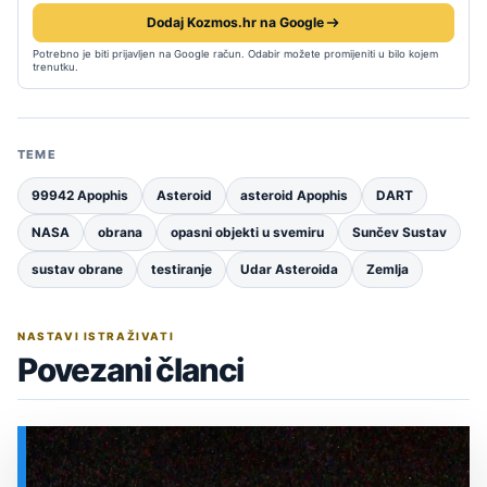
Dodaj Kozmos.hr na Google
Potrebno je biti prijavljen na Google račun. Odabir možete promijeniti u bilo kojem
trenutku.
TEME
99942 Apophis
Asteroid
asteroid Apophis
DART
NASA
obrana
opasni objekti u svemiru
Sunčev Sustav
sustav obrane
testiranje
Udar Asteroida
Zemlja
NASTAVI ISTRAŽIVATI
Povezani članci