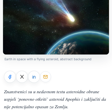
Earth in space with a flying asteroid, abstract background
Znanstvenici su u nedavnom testu asteroidne obrane
uspjeli ‘ponovno otkriti’ asteroid Apophis i zaključiti da
nije potencijalno opasan za Zemlju.