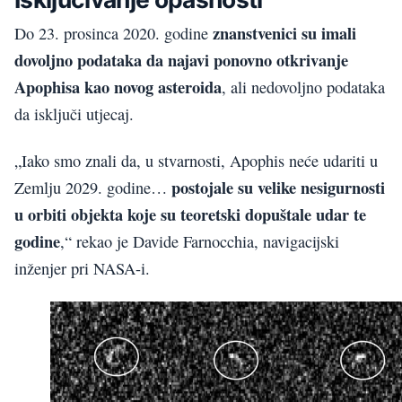
znanstvenici su imali
Do 23. prosinca 2020. godine
dovoljno podataka da najavi ponovno otkrivanje
Apophisa kao novog asteroida
, ali nedovoljno podataka
da isključi utjecaj.
„Iako smo znali da, u stvarnosti, Apophis neće udariti u
postojale su velike nesigurnosti
Zemlju 2029. godine…
u orbiti objekta koje su teoretski dopuštale udar te
godine
,“ rekao je Davide Farnocchia, navigacijski
inženjer pri NASA-i.