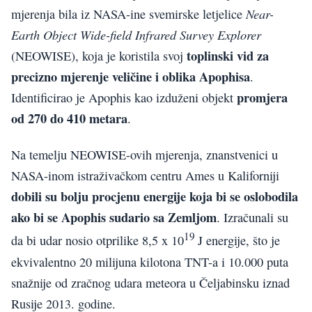
Near-
mjerenja bila iz NASA-ine svemirske letjelice
Earth Object Wide-field Infrared Survey Explorer
toplinski vid za
(NEOWISE), koja je koristila svoj
precizno mjerenje veličine i oblika Apophisa
.
promjera
Identificirao je Apophis kao izduženi objekt
od 270 do 410 metara
.
Na temelju NEOWISE-ovih mjerenja, znanstvenici u
NASA-inom istraživačkom centru Ames u Kaliforniji
dobili su bolju procjenu energije koja bi se oslobodila
ako bi se Apophis sudario sa Zemljom
. Izračunali su
19
da bi udar nosio otprilike 8,5 x 10
J energije, što je
ekvivalentno 20 milijuna kilotona TNT-a i 10.000 puta
snažnije od zračnog udara meteora u Čeljabinsku iznad
Rusije 2013. godine.