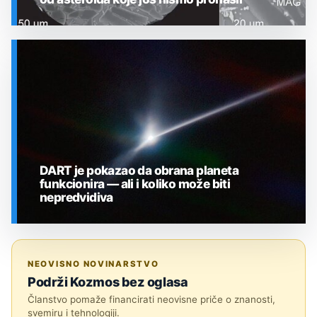
SVEMIR
DART je pokazao da obrana planeta
funkcionira — ali i koliko može biti
nepredvidiva
SVEMIR
NEOVISNO NOVINARSTVO
Podrži Kozmos bez oglasa
Članstvo pomaže financirati neovisne priče o znanosti,
svemiru i tehnologiji.