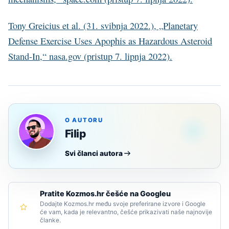
Tony Greicius et al. (31. svibnja 2022.), „Planetary
Defense Exercise Uses Apophis as Hazardous Asteroid
Stand-In,“ nasa.gov (pristup 7. lipnja 2022).
O AUTORU
Filip
Svi članci autora
Pratite Kozmos.hr češće na Googleu
Dodajte Kozmos.hr među svoje preferirane izvore i Google
će vam, kada je relevantno, češće prikazivati naše najnovije
članke.