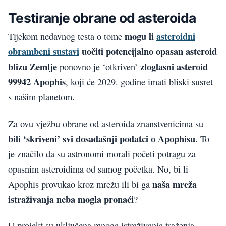
Testiranje obrane od asteroida
mogu li
asteroidni
Tijekom nedavnog testa o tome
obrambeni sustavi
uočiti potencijalno opasan asteroid
blizu Zemlje
zloglasni asteroid
ponovno je ‘otkriven’
99942 Apophis
, koji će 2029. godine imati bliski susret
s našim planetom.
Za ovu vježbu obrane od asteroida znanstvenicima su
bili ‘skriveni’ svi dosadašnji podatci o Apophisu
. To
je značilo da su astronomi morali početi potragu za
opasnim asteroidima od samog početka. No, bi li
naša mreža
Apophis provukao kroz mrežu ili bi ga
istraživanja neba mogla pronaći
?
U projekt su uključena mnoga istraživanja traženja