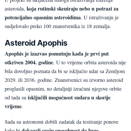
koja rutinski skeniraju nebo u potrazi za
asteroida,
potencijalno opasnim asteroidima
. U istraživanju je
sudjelovalo preko 100 znanstvenika iz 18 zemalja.
Asteroid Apophis
Apophis je izazvao pomutnju kada je prvi put
otkriven 2004. godine
. U to vrijeme orbita asteroida nije
bila dovoljno poznata da bi se isključio udar sa Zemljom
2029. ili 2036. godine. Znanstvenici su izvorno asteroid
proglasili opasnim, no detaljniji izračuni njegove orbite
isključili mogućnost sudara u skorije
od tada su
vrijeme
.
Sada su astronomi dobili zadatak da testiranje ponove
dokazali svoju sposobnost da brzo
kako bi