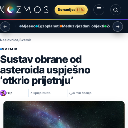
Preskoči na sadržaj
Donacije:
11%
Otvori izbornik
Otvori pretragu
Mjesec
Egzoplaneti
Međuzvjezdani objekti
Zemlja i ok
Naslovnica
Svemir
SVEMIR
Sustav obrane od
asteroida uspješno
‘otkrio prijetnju’
Filip
7. lipnja 2022.
4 min čitanja