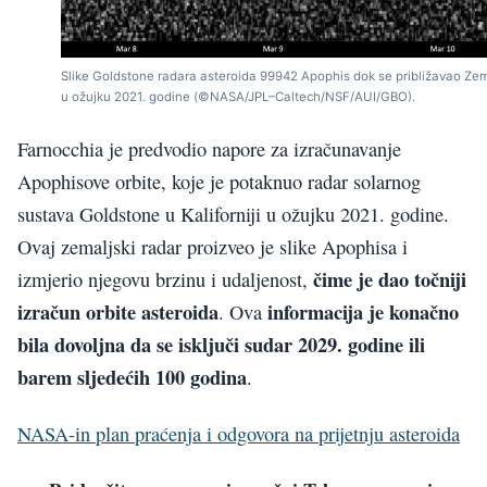
Slike Goldstone radara asteroida 99942 Apophis dok se približavao Zeml
u ožujku 2021. godine (©NASA/JPL–Caltech/NSF/AUI/GBO).
Farnocchia je predvodio napore za izračunavanje
Apophisove orbite, koje je potaknuo radar solarnog
sustava Goldstone u Kaliforniji u ožujku 2021. godine.
Ovaj zemaljski radar proizveo je slike Apophisa i
čime je dao točniji
izmjerio njegovu brzinu i udaljenost,
izračun orbite asteroida
informacija je konačno
. Ova
bila dovoljna da se isključi sudar 2029. godine ili
barem sljedećih 100 godina
.
NASA-in plan praćenja i odgovora na prijetnju asteroida