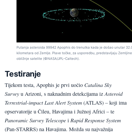
Putanja asteroida 99942 Apophis do trenutka kada je došao unutar 32.
kilometara od Zemlje. Plave točke, za usporedbu, predstavljaju Zemljine
obližnje satelite (©NASA/JPL–Caltech).
Testiranje
Catalina Sky
Tijekom testa, Apophis je prvi uočio
Survey
Asteroid
u Arizoni, s naknadnim detekcijama iz
Terrestrial-impact Last Alert System
(ATLAS) – koji ima
opservatorije u Čileu, Havajima i Južnoj Africi – te
Panoramic Survey Telescope
Rapid Response System
i
(Pan-STARRS) na Havajima. Možda su najvažnija