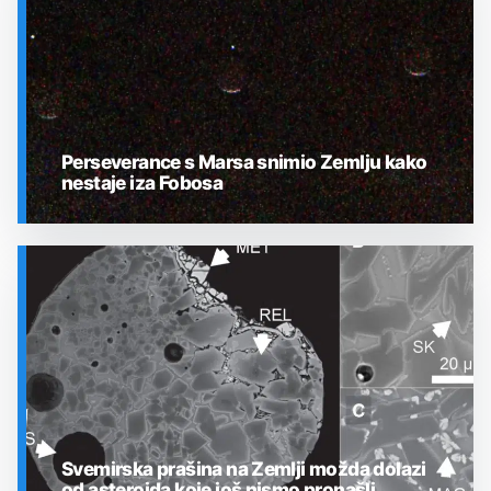
Perseverance s Marsa snimio Zemlju kako
nestaje iza Fobosa
SVEMIR
Svemirska prašina na Zemlji možda dolazi
od asteroida koje još nismo pronašli