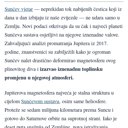
Sunčev vjetar
— neprekidan tok nabijenih čestica koji iz
dana u dan izbijaju iz naše zvijezde — ne udara samo u
Zemlju. Novi podaci otkrivaju da su čak i najveći planeti
Sunčeva sustava osjetljivi na njegove iznenadne valove.
Zahvaljujući analizi promatranja Jupitera iz 2017.
godine, znanstvenici su zabilježili kako je ogroman
Sunčev nalet drastično deformirao magnetosferu ovog
izazvao iznenadnu toplinsku
plinovitog diva i
promjenu u njegovoj atmosferi.
Jupiterova magnetosfera najveća je stalna struktura u
cijelom
Sunčevom sustavu
, osim same heliosfere.
Proteže se sedam milijuna kilometara prema Suncu i
gotovo do Saturnove orbite na suprotnoj strani. Iako je
deset puta snažnija od Zemljine, nova istraživanja