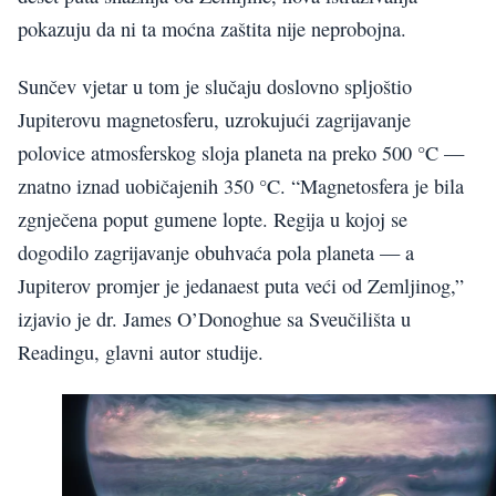
pokazuju da ni ta moćna zaštita nije neprobojna.
Sunčev vjetar u tom je slučaju doslovno spljoštio
Jupiterovu magnetosferu, uzrokujući zagrijavanje
polovice atmosferskog sloja planeta na preko 500 °C —
znatno iznad uobičajenih 350 °C. “Magnetosfera je bila
zgnječena poput gumene lopte. Regija u kojoj se
dogodilo zagrijavanje obuhvaća pola planeta — a
Jupiterov promjer je jedanaest puta veći od Zemljinog,”
izjavio je dr. James O’Donoghue sa Sveučilišta u
Readingu, glavni autor studije.