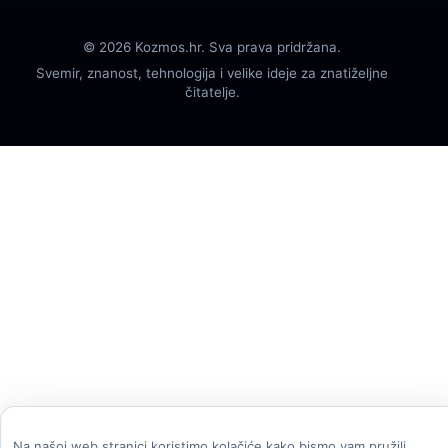
© 2026 Kozmos.hr. Sva prava pridržana.
Svemir, znanost, tehnologija i velike ideje za znatiželjne
čitatelje.
Na našoj web stranici koristimo kolačiće kako bismo vam pružili