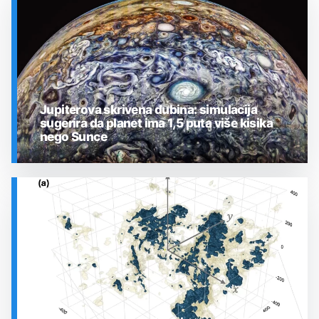
Jupiterova skrivena dubina: simulacija
sugerira da planet ima 1,5 puta više kisika
nego Sunce
SVEMIR