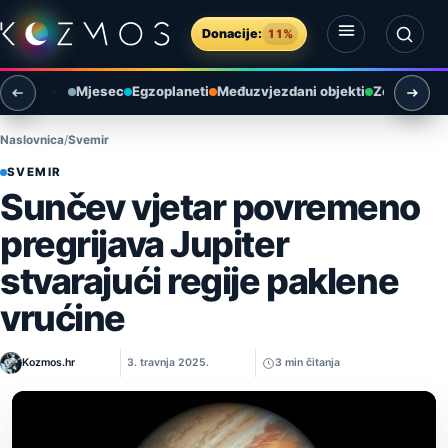
Preskoči na sadržaj
Donacije:
11%
Otvori izbornik
Otvori pretragu
Mjesec
Egzoplaneti
Međuzvjezdani objekti
Zemlja i ok
Naslovnica
Svemir
SVEMIR
Sunčev vjetar povremeno
pregrijava Jupiter
stvarajući regije paklene
vrućine
Kozmos.hr
3. travnja 2025.
3 min čitanja