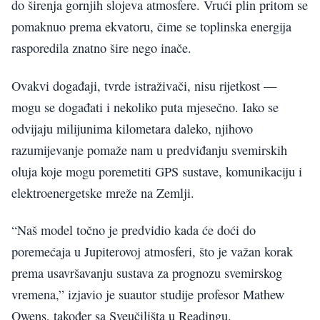
do širenja gornjih slojeva atmosfere. Vrući plin pritom se
pomaknuo prema ekvatoru, čime se toplinska energija
rasporedila znatno šire nego inače.
Ovakvi događaji, tvrde istraživači, nisu rijetkost —
mogu se događati i nekoliko puta mjesečno. Iako se
odvijaju milijunima kilometara daleko, njihovo
razumijevanje pomaže nam u predviđanju svemirskih
oluja koje mogu poremetiti GPS sustave, komunikaciju i
elektroenergetske mreže na Zemlji.
“Naš model točno je predvidio kada će doći do
poremećaja u Jupiterovoj atmosferi, što je važan korak
prema usavršavanju sustava za prognozu svemirskog
vremena,” izjavio je suautor studije profesor Mathew
Owens, također sa Sveučilišta u Readingu.