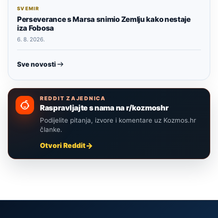
SVEMIR
Perseverance s Marsa snimio Zemlju kako nestaje
iza Fobosa
6. 8. 2026.
Sve novosti
REDDIT ZAJEDNICA
Raspravljajte s nama na r/kozmoshr
Podijelite pitanja, izvore i komentare uz Kozmos.hr
članke.
Otvori Reddit