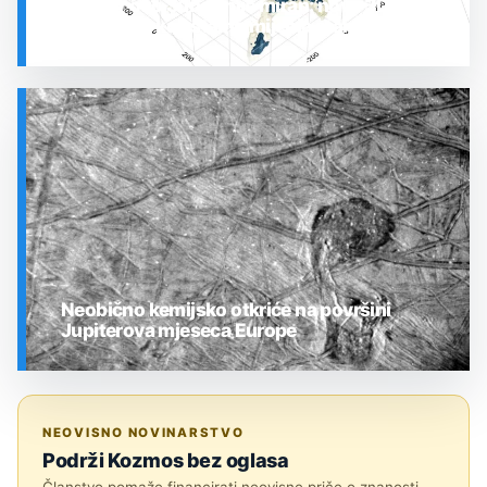
Prostor oko Sunca nije miran: nova 3D karta
otkrila plin koji stalno mijenja stanje
SVEMIR
Neobično kemijsko otkriće na površini
Jupiterova mjeseca Europe
SVEMIR
NEOVISNO NOVINARSTVO
Podrži Kozmos bez oglasa
Članstvo pomaže financirati neovisne priče o znanosti,