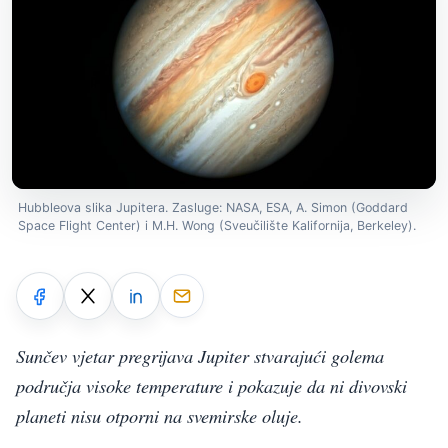
Hubbleova slika Jupitera. Zasluge: NASA, ESA, A. Simon (Goddard
Space Flight Center) i M.H. Wong (Sveučilište Kalifornija, Berkeley).
Sunčev vjetar pregrijava Jupiter stvarajući golema
područja visoke temperature i pokazuje da ni divovski
planeti nisu otporni na svemirske oluje.