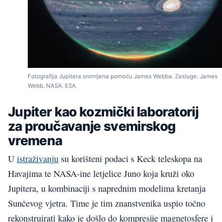
Fotografija Jupitera snimljena pomoću James Webba. Zasluge: James
Webb. NASA. ESA.
Jupiter kao kozmički laboratorij
za proučavanje svemirskog
vremena
U
istraživanju
su korišteni podaci s Keck teleskopa na
Havajima te NASA-ine letjelice Juno koja kruži oko
Jupitera, u kombinaciji s naprednim modelima kretanja
Sunčevog vjetra. Time je tim znanstvenika uspio točno
rekonstruirati kako je došlo do kompresije magnetosfere i