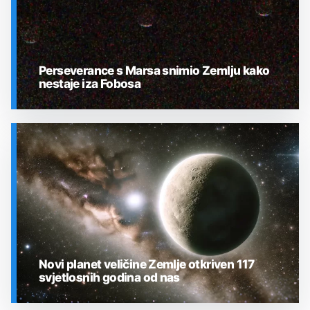
Perseverance s Marsa snimio Zemlju kako
nestaje iza Fobosa
SVEMIR
Novi planet veličine Zemlje otkriven 117
svjetlosnih godina od nas