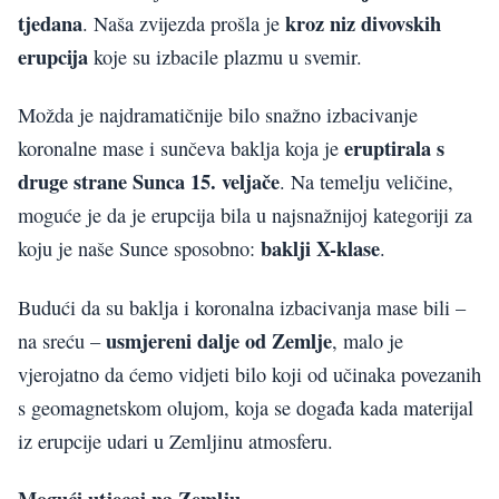
tjedana
kroz niz divovskih
. Naša zvijezda prošla je
erupcija
koje su izbacile plazmu u svemir.
Možda je najdramatičnije bilo snažno izbacivanje
eruptirala s
koronalne mase i sunčeva baklja koja je
druge strane Sunca 15. veljače
. Na temelju veličine,
moguće je da je erupcija bila u najsnažnijoj kategoriji za
baklji X-klase
koju je naše Sunce sposobno:
.
Budući da su baklja i koronalna izbacivanja mase bili –
usmjereni dalje od Zemlje
na sreću –
, malo je
vjerojatno da ćemo vidjeti bilo koji od učinaka povezanih
s geomagnetskom olujom, koja se događa kada materijal
iz erupcije udari u Zemljinu atmosferu.
Mogući utjecaj na Zemlju