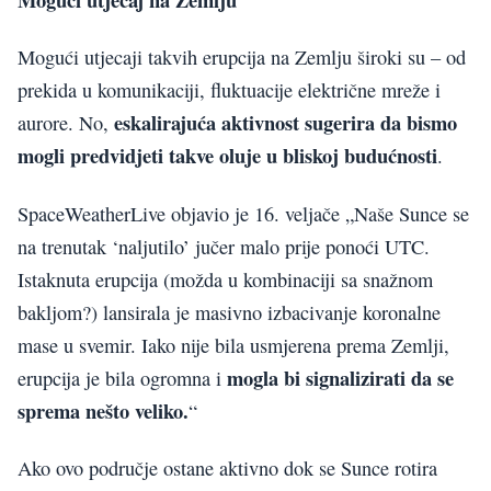
Mogući utjecaji takvih erupcija na Zemlju široki su – od
prekida u komunikaciji, fluktuacije električne mreže i
eskalirajuća aktivnost sugerira da bismo
aurore. No,
mogli predvidjeti takve oluje u bliskoj budućnosti
.
SpaceWeatherLive objavio je 16. veljače „Naše Sunce se
na trenutak ‘naljutilo’ jučer malo prije ponoći UTC.
Istaknuta erupcija (možda u kombinaciji sa snažnom
bakljom?) lansirala je masivno izbacivanje koronalne
mase u svemir. Iako nije bila usmjerena prema Zemlji,
mogla bi signalizirati da se
erupcija je bila ogromna i
sprema nešto veliko.
“
Ako ovo područje ostane aktivno dok se Sunce rotira