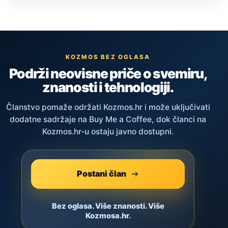
KOZMOS BEZ OGLASA
Podrži neovisne priče o svemiru,
znanosti i tehnologiji.
Članstvo pomaže održati Kozmos.hr i može uključivati
dodatne sadržaje na Buy Me a Coffee, dok članci na
Kozmos.hr-u ostaju javno dostupni.
Postani član
Bez oglasa. Više znanosti. Više
Kozmosa.hr.