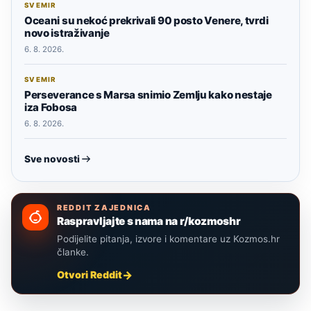
SVEMIR
Oceani su nekoć prekrivali 90 posto Venere, tvrdi
novo istraživanje
6. 8. 2026.
SVEMIR
Perseverance s Marsa snimio Zemlju kako nestaje
iza Fobosa
6. 8. 2026.
Sve novosti
REDDIT ZAJEDNICA
Raspravljajte s nama na r/kozmoshr
Podijelite pitanja, izvore i komentare uz Kozmos.hr
članke.
Otvori Reddit