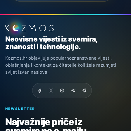
Podnožje stranice
Neovisne vijesti iz svemira,
znanosti i tehnologije.
Kozmos.hr objavljuje popularnoznanstvene vijesti,
objašnjenja i kontekst za čitatelje koji žele razumjeti
svijet izvan naslova.
NEWSLETTER
Najvažnije priče iz
svemira na e-mailu.