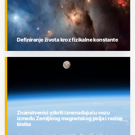
Definiranje života kroz fizikalne konstante
ZNANOST
Znanstvenici otkrili iznenađujuću vezu
između Zemljinog magnetskog polja i razine
kisika