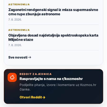
ASTRONOMIJA
Zagonetni rendgenski signal iz mlaza supermasivne
crne rupe zbunjuje astronome
7. 8. 2026.
ASTRONOMIJA
Objavljena dosad najdetaljnija spektroskopska karta
Mliječne staze
7. 8. 2026.
Sve novosti
REDDIT ZAJEDNICA
Raspravljajte s nama na r/kozmoshr
Podijelite pitanja, izvore i komentare uz Kozmos.hr
članke.
Otvori Reddit