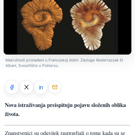
Makrofosili pronađeni u Francuskoj dolini. Zasluge Abderrazzak El
Albani, Sveučilište u Poitiersu.
Nova istraživanja preispituju pojavu složenih oblika
života.
Znanstvenici su oduvijek raspravljali o tome kada su se