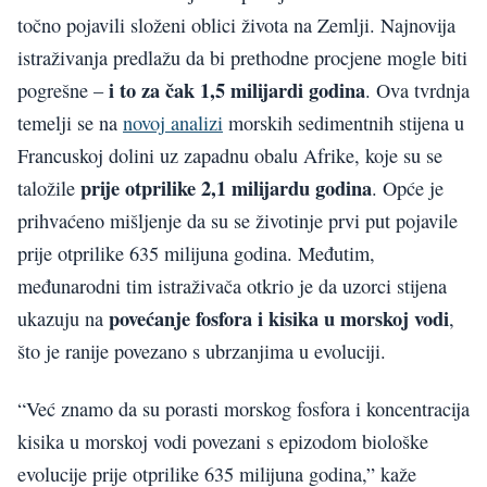
točno pojavili složeni oblici života na Zemlji. Najnovija
istraživanja predlažu da bi prethodne procjene mogle biti
i to za čak 1,5 milijardi godina
pogrešne –
. Ova tvrdnja
temelji se na
novoj analizi
morskih sedimentnih stijena u
Francuskoj dolini uz zapadnu obalu Afrike, koje su se
prije otprilike 2,1 milijardu godina
taložile
. Opće je
prihvaćeno mišljenje da su se životinje prvi put pojavile
prije otprilike 635 milijuna godina. Međutim,
međunarodni tim istraživača otkrio je da uzorci stijena
povećanje fosfora i kisika u morskoj vodi
ukazuju na
,
što je ranije povezano s ubrzanjima u evoluciji.
“Već znamo da su porasti morskog fosfora i koncentracija
kisika u morskoj vodi povezani s epizodom biološke
evolucije prije otprilike 635 milijuna godina,” kaže