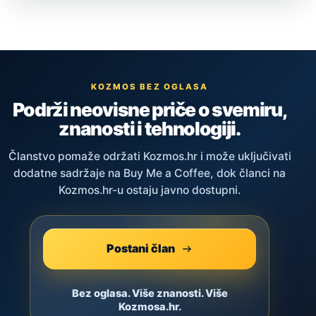
KOZMOS BEZ OGLASA
Podrži neovisne priče o svemiru,
znanosti i tehnologiji.
Članstvo pomaže održati Kozmos.hr i može uključivati
dodatne sadržaje na Buy Me a Coffee, dok članci na
Kozmos.hr-u ostaju javno dostupni.
Postani član
Bez oglasa. Više znanosti. Više
Kozmosa.hr.