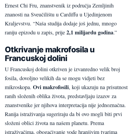
Ernest Chi Fru, znanstvenik iz područja Zemljinih
znanosti na Sveučilištu u Cardiffu u Ujedinjenom
Kraljevstvu. “Naša studija dodaje još jednu, mnogo
2,1 milijardu godina
raniju epizodu u zapis, prije
.”
Otkrivanje makrofosila u
Francuskoj dolini
U Francuskoj dolini otkriven je izvanredno velik broj
fosila, dovoljno velikih da se mogu vidjeti bez
Ovi makrofosili
mikroskopa.
, koji ukazuju na prisutnost
ranih složenih oblika života, predstavljaju izazov za
znanstvenike jer njihova interpretacija nije jednoznačna.
Ranija istraživanja sugeriraju da bi ovo mogli biti prvi
složeni oblici života na našem planetu. Prema
istraživačima, obogaćivanje vode hranjivim tvarima