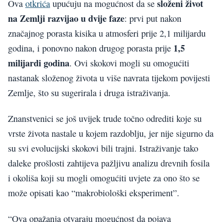
složeni život
Ova
otkrića
upućuju na mogućnost da se
na Zemlji razvijao u dvije faze
: prvi put nakon
značajnog porasta kisika u atmosferi prije 2,1 milijardu
1,5
godina, i ponovno nakon drugog porasta prije
milijardi godina
. Ovi skokovi mogli su omogućiti
nastanak složenog života u više navrata tijekom povijesti
Zemlje, što su sugerirala i druga istraživanja.
Znanstvenici se još uvijek trude točno odrediti koje su
vrste života nastale u kojem razdoblju, jer nije sigurno da
su svi evolucijski skokovi bili trajni. Istraživanje tako
daleke prošlosti zahtijeva pažljivu analizu drevnih fosila
i okoliša koji su mogli omogućiti uvjete za ono što se
može opisati kao “makrobiološki eksperiment”.
“Ova opažanja otvaraju mogućnost da pojava