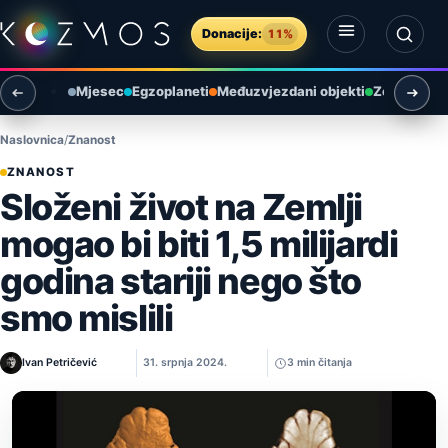
Preskoči na sadržaj
Donacije:
11%
Otvori izbornik
Otvori pretragu
Mjesec
Egzoplaneti
Međuzvjezdani objekti
Zemlja i ok
Naslovnica
Znanost
ZNANOST
Složeni život na Zemlji
mogao bi biti 1,5 milijardi
godina stariji nego što
smo mislili
Ivan Petričević
31. srpnja 2024.
3 min čitanja