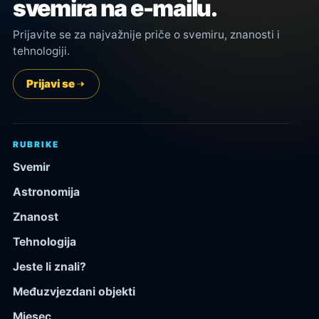
svemira na e-mailu.
Prijavite se za najvažnije priče o svemiru, znanosti i
tehnologiji.
Prijavi se
RUBRIKE
Svemir
Astronomija
Znanost
Tehnologija
Jeste li znali?
Međuzvjezdani objekti
Mjesec