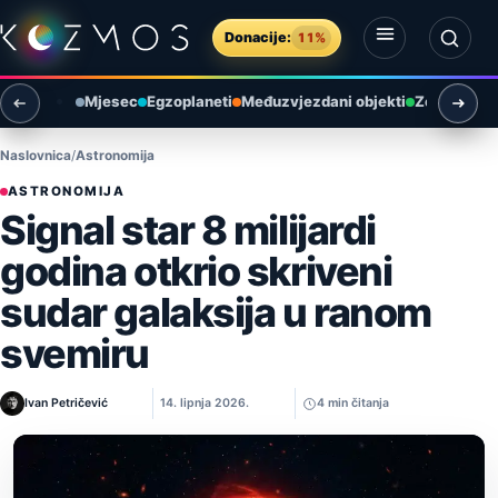
Preskoči na sadržaj
Donacije:
11%
Otvori izbornik
Otvori pretragu
Mjesec
Egzoplaneti
Međuzvjezdani objekti
Zemlja i ok
Naslovnica
Astronomija
ASTRONOMIJA
Signal star 8 milijardi
godina otkrio skriveni
sudar galaksija u ranom
svemiru
Ivan Petričević
14. lipnja 2026.
4 min čitanja