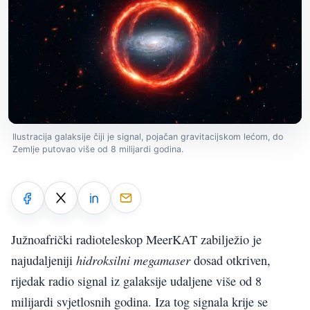
Ilustracija galaksije čiji je signal, pojačan gravitacijskom lećom, do
Zemlje putovao više od 8 milijardi godina.
Južnoafrički radioteleskop MeerKAT zabilježio je
hidroksilni megamaser
najudaljeniji
dosad otkriven,
rijedak radio signal iz galaksije udaljene više od 8
milijardi svjetlosnih godina. Iza tog signala krije se