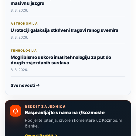
masivnu jezgru
8. 8. 2026.
ASTRONOMIJA
U rotaciji galaksija otkriveni tragovi ranog svemira
8. 8. 2026.
TEHNOLOGIJA
Mogli bismo uskoro imati tehnologiju za put do
drugih zvjezdanih sustava
8. 8. 2026.
Sve novosti
REDDIT ZAJEDNICA
Raspravljajte s nama na r/kozmoshr
Podijelite pitanja, izvore i komentare uz Kozmos.hr
članke.
Otvori Reddit