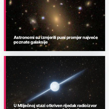
Astronomi su izmjerili puni promjer najveće
poznate galaksije
ASTRONOMIJA
U Mliječnoj stazi otkriven rijedak radioizvor