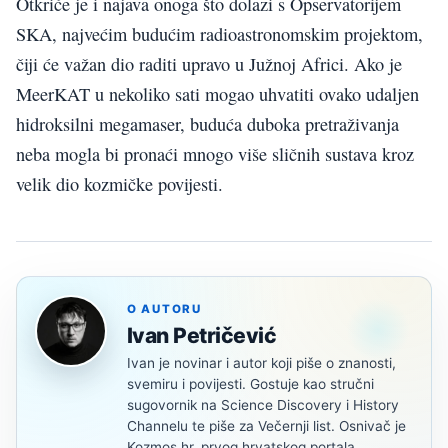
Otkriće je i najava onoga što dolazi s Opservatorijem
SKA, najvećim budućim radioastronomskim projektom,
čiji će važan dio raditi upravo u Južnoj Africi. Ako je
MeerKAT u nekoliko sati mogao uhvatiti ovako udaljen
hidroksilni megamaser, buduća duboka pretraživanja
neba mogla bi pronaći mnogo više sličnih sustava kroz
velik dio kozmičke povijesti.
O AUTORU
Ivan Petričević
Ivan je novinar i autor koji piše o znanosti,
svemiru i povijesti. Gostuje kao stručni
sugovornik na Science Discovery i History
Channelu te piše za Večernji list. Osnivač je
Kozmos.hr, prvog hrvatskog portala