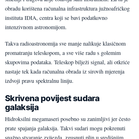
obradu korištena računalna infrastruktura južnoafričkog
instituta IDIA, centra koji se bavi podatkovno
intenzivnom astronomijom.
Takva radioastronomija sve manje nalikuje klasičnom
promatranju teleskopom, a sve više radu s golemim
skupovima podataka. Teleskop bilježi signal, ali otkriće
nastaje tek kada računalna obrada iz sirovih mjerenja
izdvoji pravu spektralnu liniju.
Skrivena povijest sudara
galaksija
Hidroksilni megamaseri posebno su zanimljivi jer često
prate spajanja galaksija. Takvi sudari mogu pokrenuti
snažno stvaranje zvijezda, zgusnuti plin u središnjim