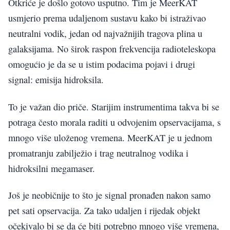
Otkriće je došlo gotovo usputno. Tim je MeerKAT
usmjerio prema udaljenom sustavu kako bi istraživao
neutralni vodik, jedan od najvažnijih tragova plina u
galaksijama. No širok raspon frekvencija radioteleskopa
omogućio je da se u istim podacima pojavi i drugi
signal: emisija hidroksila.
To je važan dio priče. Starijim instrumentima takva bi se
potraga često morala raditi u odvojenim opservacijama, s
mnogo više uloženog vremena. MeerKAT je u jednom
promatranju zabilježio i trag neutralnog vodika i
hidroksilni megamaser.
Još je neobičnije to što je signal pronađen nakon samo
pet sati opservacija. Za tako udaljen i rijedak objekt
očekivalo bi se da će biti potrebno mnogo više vremena,