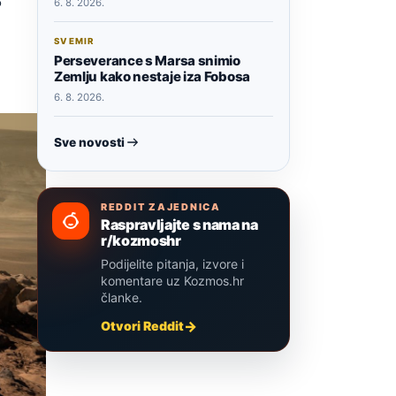
o
6. 8. 2026.
SVEMIR
Perseverance s Marsa snimio
Zemlju kako nestaje iza Fobosa
6. 8. 2026.
Sve novosti
REDDIT ZAJEDNICA
Raspravljajte s nama na
r/kozmoshr
Podijelite pitanja, izvore i
komentare uz Kozmos.hr
članke.
Otvori Reddit