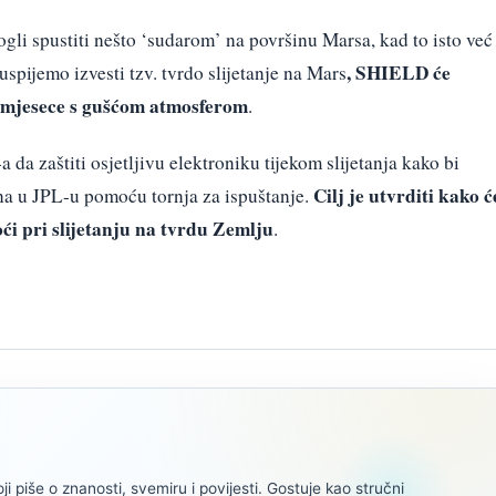
li spustiti nešto ‘sudarom’ na površinu Marsa, kad to isto već
, SHIELD će
spijemo izvesti tzv. tvrdo slijetanje na Mars
 i mjesece s gušćom atmosferom
.
da zaštiti osjetljivu elektroniku tijekom slijetanja kako bi
Cilj je utvrditi kako ć
ena u JPL-u pomoću tornja za ispuštanje.
ći pri slijetanju na tvrdu Zemlju
.
oji piše o znanosti, svemiru i povijesti. Gostuje kao stručni