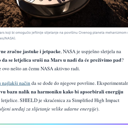
ars koji bi omogućio jeftinije slijetanje na površinu Crvenog planeta mehanizmom 
ces/NASA).
ne zračne jastuke i jetpacke
, NASA je uspješno sletjela na
 da se letjelica sruši na Mars u nadi da će preživimo pad
?
je ovo nešto an čemu NASA aktivno radi.
u najlakši način
da se dođe do njegove površine. Eksperimental
ivu bazu nalik na harmoniku kako bi apsorbirali energiju
 letjelice. SHIELD je skraćenica za Simplified High Impact
ljeni uređaj za slijetanje velike udarne energije
).