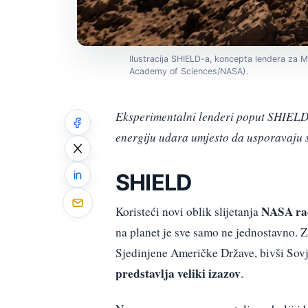
Ilustracija SHIELD-a, koncepta lendera za M
Academy of Sciences/NASA).
Eksperimentalni lenderi poput SHIELD-
energiju udara umjesto da usporavaju s
SHIELD
NASA rad
Koristeći novi oblik slijetanja
na planet je sve samo ne jednostavno. Z
Sjedinjene Američke Države, bivši Sovj
predstavlja veliki izazov
.