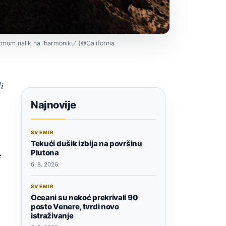
izmom nalik na 'harmoniku' (©California
i
Najnovije
SVEMIR
Tekući dušik izbija na površinu
Plutona
e
6. 8. 2026.
SVEMIR
Oceani su nekoć prekrivali 90
posto Venere, tvrdi novo
istraživanje