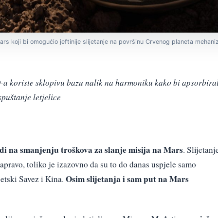
ars koji bi omogućio jeftinije slijetanje na površinu Crvenog planeta mehan
a koriste sklopivu bazu nalik na harmoniku kako bi apsorbiral
puštanje letjelice
i na smanjenju troškova za slanje misija na Mars
. Slijetanj
apravo, toliko je izazovno da su to do danas uspjele samo
Osim slijetanja i sam put na Mars
etski Savez i Kina.