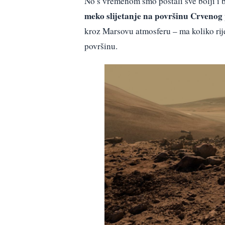
No s vremenom smo postali sve bolji i 
meko slijetanje na površinu Crvenog 
kroz Marsovu atmosferu – ma koliko rijet
površinu.