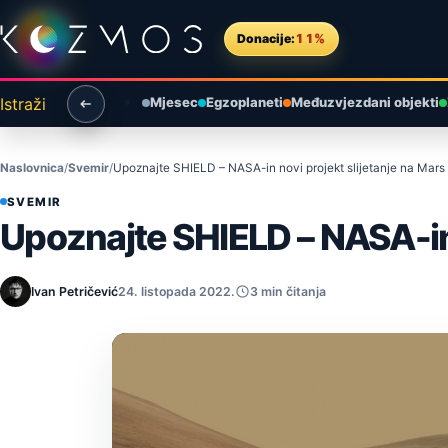
Preskoči na sadržaj
Donacije:
11%
Istraži
Mjesec
Egzoplaneti
Međuzvjezdani objekti
Naslovnica
Svemir
Upoznajte SHIELD – NASA-in novi projekt slijetanje na Mars
SVEMIR
Upoznajte SHIELD – NASA-in 
Ivan Petričević
24. listopada 2022.
3 min čitanja