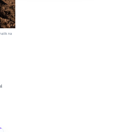
nalik na
ni