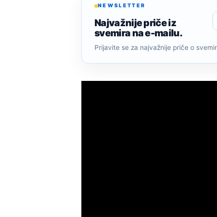
NEWSLETTER
Najvažnije priče iz
svemira na e-mailu.
Prijavite se za najvažnije priče o svemiru