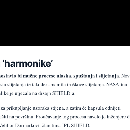
 ‘harmonike’
ostavio bi mučne procese ulaska, spuštanja i slijetanja
. Nov
ta slijetanja te također smanjila troškove slijetanja. NASA-ina
like je utjecala na dizajn SHIELD-a.
 za prikupljanje uzoraka stijena, a zatim će kapsula odnijeti
ušiti na površinu. Proučavanje tog procesa navelo je inženjere d
je Velibor Dormarkovi, član tima JPL SHIELD.