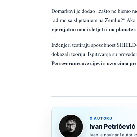
Domarkovi je dodao „zašto ne bismo mog
radimo sa slijetanjem na Zemlju?“ Ako u
vjerojatno moći sletjeti i na planete
Inženjeri testiraju sposobnost SHIELD-a 
dokazali teoriju. Ispitivanja su proved
Perseveranceove cijevi s uzorcima pro
O AUTORU
Ivan Petričević
Ivan je novinar i autor k