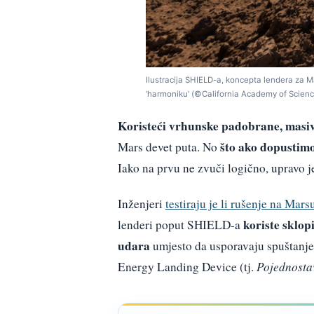
Ilustracija SHIELD-a, koncepta lendera za M
‘harmoniku’ (©California Academy of Scien
Koristeći vrhunske padobrane, masiv
što ako dopustimo
Mars devet puta. No
Iako na prvu ne zvuči logično, upravo 
Inženjeri
testiraju je li rušenje na Mars
koriste sklop
lenderi poput SHIELD-a
udara
umjesto da usporavaju spuštanje
Energy Landing Device (tj.
Pojednostav