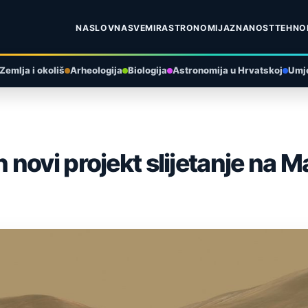
NASLOVNA
SVEMIR
ASTRONOMIJA
ZNANOST
TEHNO
Zemlja i okoliš
Arheologija
Biologija
Astronomija u Hrvatskoj
Umje
novi projekt slijetanje na M