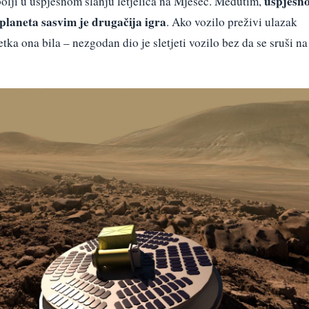
uspješn
bolji u uspješnom slanju letjelica na Mjesec. Međutim,
planeta sasvim je drugačija igra
. Ako vozilo preživi ulazak
ka ona bila – nezgodan dio je sletjeti vozilo bez da se sruši na