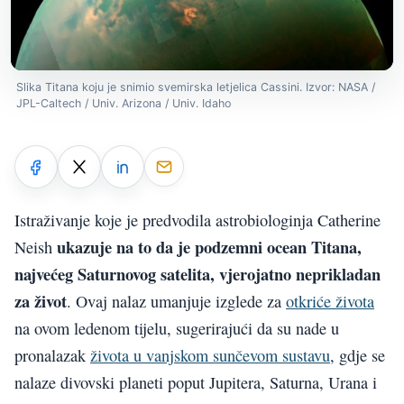
Slika Titana koju je snimio svemirska letjelica Cassini. Izvor: NASA /
JPL-Caltech / Univ. Arizona / Univ. Idaho
Istraživanje koje je predvodila astrobiologinja Catherine
ukazuje na to da je podzemni ocean Titana,
Neish
najvećeg Saturnovog satelita, vjerojatno neprikladan
za život
. Ovaj nalaz umanjuje izglede za
otkriće života
na ovom ledenom tijelu, sugerirajući da su nade u
pronalazak
života u vanjskom sunčevom sustavu
, gdje se
nalaze divovski planeti poput Jupitera, Saturna, Urana i