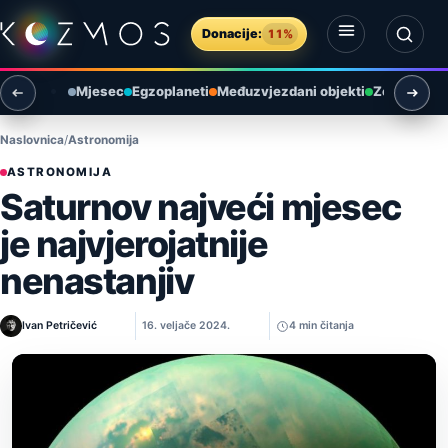
Preskoči na sadržaj
Donacije:
11%
Otvori izbornik
Otvori pretragu
Mjesec
Egzoplaneti
Međuzvjezdani objekti
Zemlja i ok
Naslovnica
Astronomija
ASTRONOMIJA
Saturnov najveći mjesec
je najvjerojatnije
nenastanjiv
Ivan Petričević
16. veljače 2024.
4 min čitanja