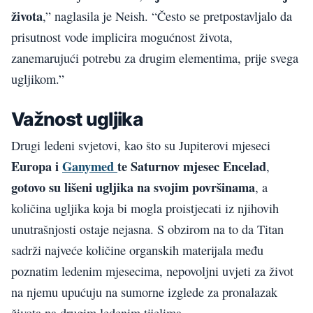
života
,” naglasila je Neish. “Često se pretpostavljalo da
prisutnost vode implicira mogućnost života,
zanemarujući potrebu za drugim elementima, prije svega
ugljikom.”
Važnost ugljika
Drugi ledeni svjetovi, kao što su Jupiterovi mjeseci
Europa i
Ganymed
te Saturnov mjesec Encelad
,
gotovo su lišeni ugljika na svojim površinama
, a
količina ugljika koja bi mogla proistjecati iz njihovih
unutrašnjosti ostaje nejasna. S obzirom na to da Titan
sadrži najveće količine organskih materijala među
poznatim ledenim mjesecima, nepovoljni uvjeti za život
na njemu upućuju na sumorne izglede za pronalazak
života na drugim ledenim tijelima.