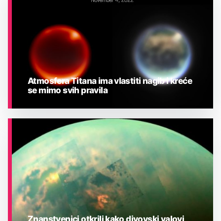
Atmosfera Titana ima vlastiti nagib i kreće
se mimo svih pravila
ASTRONOMIJA
Znanstvenici otkrili kako divovski valovi