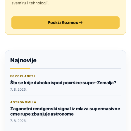
svemiru i tehnologiji.
Podrži Kozmos
Najnovije
EGZOPLANETI
Što se krije duboko ispod površine super-Zemalja?
7. 8. 2026.
ASTRONOMIJA
Zagonetni rendgenski signal iz mlaza supermasivne
crne rupe zbunjuje astronome
7. 8. 2026.