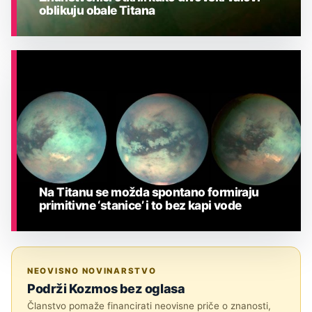
oblikuju obale Titana
ASTRONOMIJA
Na Titanu se možda spontano formiraju
primitivne ‘stanice’ i to bez kapi vode
ASTRONOMIJA
NEOVISNO NOVINARSTVO
Podrži Kozmos bez oglasa
Članstvo pomaže financirati neovisne priče o znanosti,