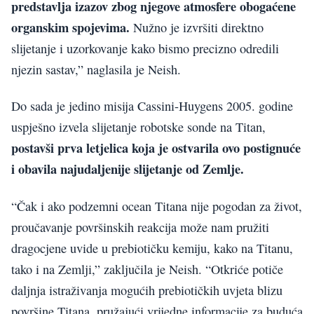
predstavlja izazov zbog njegove atmosfere obogaćene
organskim spojevima.
Nužno je izvršiti direktno
slijetanje i uzorkovanje kako bismo precizno odredili
njezin sastav,” naglasila je Neish.
Do sada je jedino misija Cassini-Huygens 2005. godine
uspješno izvela slijetanje robotske sonde na Titan,
postavši prva letjelica koja je ostvarila ovo postignuće
i obavila najudaljenije slijetanje od Zemlje.
“Čak i ako podzemni ocean Titana nije pogodan za život,
proučavanje površinskih reakcija može nam pružiti
dragocjene uvide u prebiotičku kemiju, kako na Titanu,
tako i na Zemlji,” zaključila je Neish. “Otkriće potiče
daljnja istraživanja mogućih prebiotičkih uvjeta blizu
površine Titana, pružajući vrijedne informacije za buduća