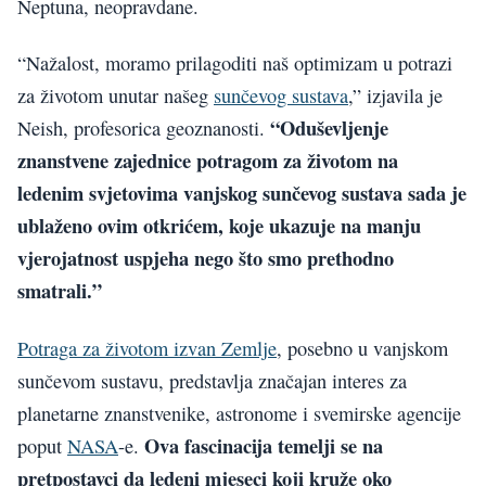
Neptuna, neopravdane.
“Nažalost, moramo prilagoditi naš optimizam u potrazi
za životom unutar našeg
sunčevog sustava
,” izjavila je
“Oduševljenje
Neish, profesorica geoznanosti.
znanstvene zajednice potragom za životom na
ledenim svjetovima vanjskog sunčevog sustava sada je
ublaženo ovim otkrićem, koje ukazuje na manju
vjerojatnost uspjeha nego što smo prethodno
smatrali.”
Potraga za životom izvan Zemlje
, posebno u vanjskom
sunčevom sustavu, predstavlja značajan interes za
planetarne znanstvenike, astronome i svemirske agencije
Ova fascinacija temelji se na
poput
NASA
-e.
pretpostavci da ledeni mjeseci koji kruže oko