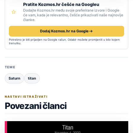
Pratite Kozmos.hr češće na Googleu
Dodajte Kozmos.hr među svoje preferirane izvore i Google
će vam, kada je relevantno, češće prikazivati naše najnovije
članke.
Dodaj Kozmos.hr na Google
Potrebno je biti prijavljen na Google račun. Odabir možete promijeniti u bilo kojem
trenutku.
TEME
Saturn
titan
NASTAVI ISTRAŽIVATI
Povezani članci