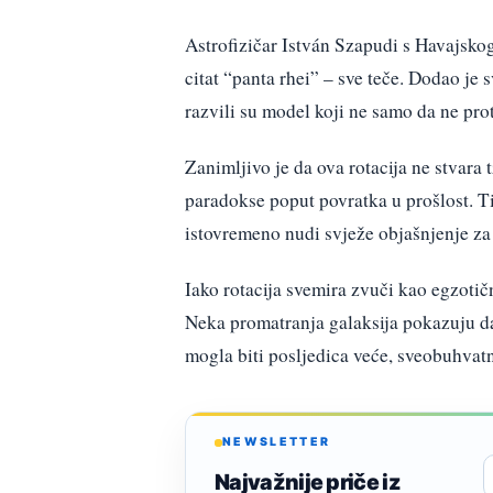
Astrofizičar István Szapudi s Havajskog 
citat “panta rhei” – sve teče. Dodao je 
razvili su model koji ne samo da ne pro
Zanimljivo je da ova rotacija ne stvara 
paradokse poput povratka u prošlost. T
istovremeno nudi svježe objašnjenje z
Iako rotacija svemira zvuči kao egzotičn
Neka promatranja galaksija pokazuju da 
mogla biti posljedica veće, sveobuhvat
NEWSLETTER
Najvažnije priče iz