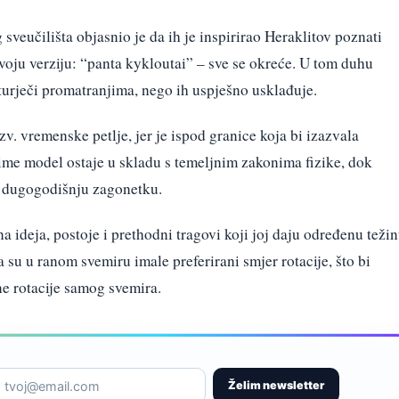
sveučilišta objasnio je da ih je inspirirao Heraklitov poznati
svoju verziju: “panta kykloutai” – sve se okreće. U tom duhu
turječi promatranjima, nego ih uspješno usklađuje.
tzv. vremenske petlje, jer je ispod granice koja bi izazvala
ime model ostaje u skladu s temeljnim zakonima fizike, dok
a dugogodišnju zagonetku.
a ideja, postoje i prethodni tragovi koji joj daju određenu težin
su u ranom svemiru imale preferirani smjer rotacije, što bi
ne rotacije samog svemira.
Želim newsletter