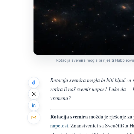
Rotacija svemira mogla bi riješiti Hubbleov
Rotacija svemira mogla bi biti ključ z
rotira li naš svemir uopće? I ako da — 
vremena?
Rotacija svemira
možda je rješenje za
napetost
. Znanstvenici sa Sveučilišta Ha