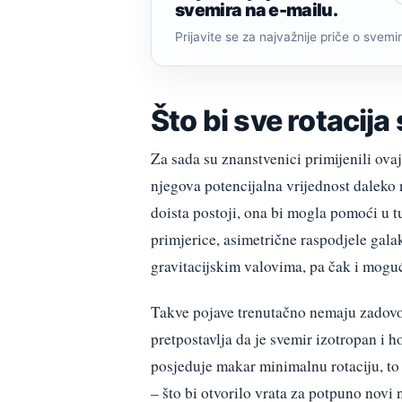
svemira na e-mailu.
Prijavite se za najvažnije priče o svemiru
Što bi sve rotacij
Za sada su znanstvenici primijenili ova
njegova potencijalna vrijednost daleko
doista postoji, ona bi mogla pomoći u 
primjerice, asimetrične raspodjele galak
gravitacijskim valovima, pa čak i moguć
Takve pojave trenutačno nemaju zadovo
pretpostavlja da je svemir izotropan i
posjeduje makar minimalnu rotaciju, to
– što bi otvorilo vrata za potpuno nov