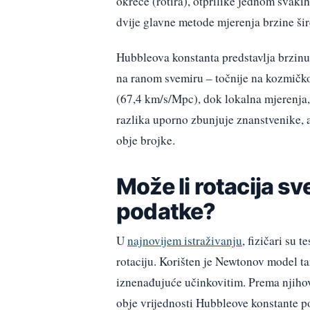
okreće (rotira), otprilike jednom svakih
dvije glavne metode mjerenja brzine šire
Hubbleova konstanta predstavlja brzin
na ranom svemiru – točnije na kozmičk
(67,4 km/s/Mpc), dok lokalna mjerenja,
razlika uporno zbunjuje znanstvenike, a
obje brojke.
Može li rotacija s
podatke?
U
najnovijem istraživanju
, fizičari su 
rotaciju. Korišten je Newtonov model tam
iznenađujuće učinkovitim. Prema njihov
obje vrijednosti Hubbleove konstante p