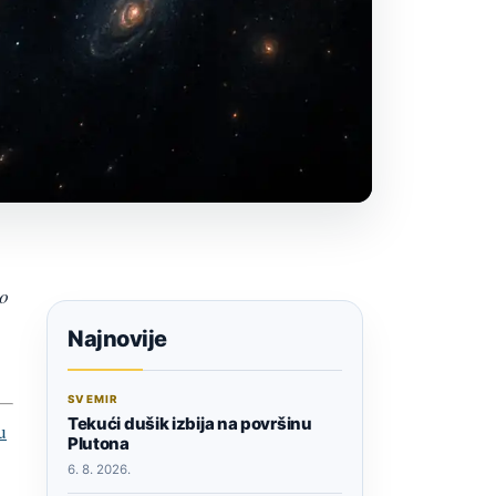
No
Najnovije
SVEMIR
Tekući dušik izbija na površinu
u
Plutona
6. 8. 2026.