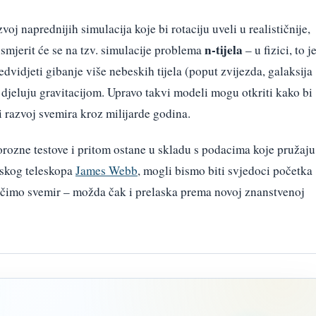
oj naprednijih simulacija koje bi rotaciju uveli u realističnije,
n-tijela
smjerit će se na tzv. simulacije problema
– u fizici, to j
dvidjeti gibanje više nebeskih tijela (poput zvijezda, galaksija
 djeluju gravitacijom. Upravo takvi modeli mogu otkriti kako bi
 i razvoj svemira kroz milijarde godina.
gorozne testove i pritom ostane u skladu s podacima koje pružaju
rskog teleskopa
James Webb
, mogli bismo biti svjedoci početka
čimo svemir – možda čak i prelaska prema novoj znanstvenoj