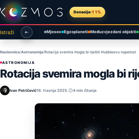
Preskoči na sadržaj
Donacije:
11%
Istraži
Mjesec
Egzoplaneti
Međuzvjezdani objekti
Naslovnica
Astronomija
Rotacija svemira mogla bi riješiti Hubbleovu napetost
ASTRONOMIJA
Rotacija svemira mogla bi ri
Ivan Petričević
16. travnja 2025.
4 min čitanja