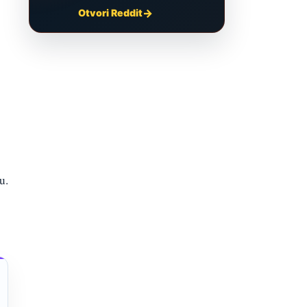
Otvori Reddit
u.