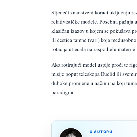
Sljedeći znanstveni koraci uključuju razv
relativističke modele. Posebna pažnja u
klasičan izazov u kojem se pokušava pre
ili čestica tamne tvari) koja međusobno
rotacija utjecala na raspodjelu materije
Ako rotirajući model uspije proći te ri
misije poput teleskopa Euclid ili svemi
duboke promjene u načinu na koji tuma
paradigmi.
O AUTORU