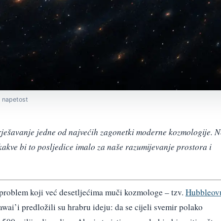
u napetost
a rješavanje jedne od najvećih zagonetki moderne kozmologije. 
kakve bi to posljedice imalo za naše razumijevanje prostora i
 problem koji već desetljećima muči kozmologe – tzv.
Hubbleov
wai’i predložili su hrabru ideju: da se cijeli svemir polako