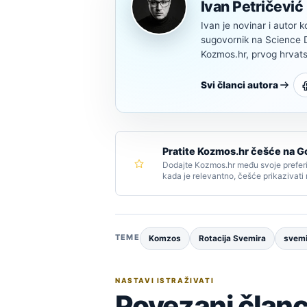
Ivan Petričević
Ivan je novinar i autor k
sugovornik na Science Di
Kozmos.hr, prvog hrvats
Svi članci autora
Pratite Kozmos.hr češće na G
Dodajte Kozmos.hr među svoje preferi
kada je relevantno, češće prikazivati
TEME
Komzos
Rotacija Svemira
svemi
NASTAVI ISTRAŽIVATI
Povezani članc