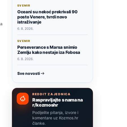
SVEMIR
Oceani su nekoć prekrivali 90
posto Venere, tvrdi novo
istraživanje
na
6. 8. 2026.
SVEMIR
Perseverance s Marsa snimio
Zemlju kako nestaje iza Fobosa
6. 8. 2026.
Sve novosti
REDDIT ZAJEDNICA
Raspravljajte s nama na
r/kozmoshr
Podijelite pitanja, izvore i
komentare uz Kozmos.hr
članke.