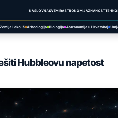
NASLOVNA
SVEMIR
ASTRONOMIJA
ZNANOST
TEHNO
Zemlja i okoliš
Arheologija
Biologija
Astronomija u Hrvatskoj
Umje
ješiti Hubbleovu napetost