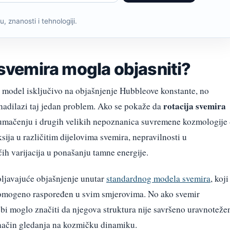
, znanosti i tehnologiji.
a svemira mogla objasniti?
j model isključivo na objašnjenje Hubbleove konstante, no
rotacija svemira
 nadilazi taj jedan problem. Ako se pokaže da
tumačenju i drugih velikih nepoznanica suvremene kozmologije
sija u različitim dijelovima svemira, nepravilnosti u
ih varijacija u ponašanju tamne energije.
ljavajuće objašnjenje unutar
standardnog modela svemira
, koji
 homogeno raspoređen u svim smjerovima. No ako svemir
 bi moglo značiti da njegova struktura nije savršeno uravnoteže
i način gledanja na kozmičku dinamiku.