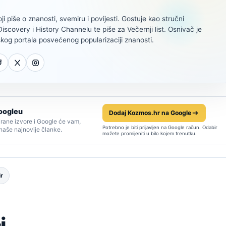
oji piše o znanosti, svemiru i povijesti. Gostuje kao stručni
scovery i History Channelu te piše za Večernji list. Osnivač je
kog portala posvećenog popularizaciji znanosti.
oogleu
Dodaj Kozmos.hr na Google
rane izvore i Google će vam,
Potrebno je biti prijavljen na Google račun. Odabir
 naše najnovije članke.
možete promijeniti u bilo kojem trenutku.
r
i