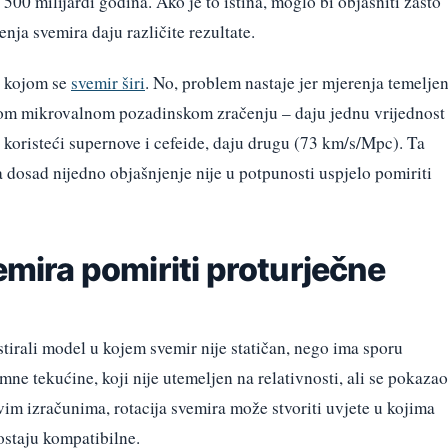
 500 milijardi godina. Ako je to istina, moglo bi objasniti zašto
nja svemira daju različite rezultate.
u kojom se
svemir širi
. No, problem nastaje jer mjerenja temelje
om mikrovalnom pozadinskom zračenju – daju jednu vrijednost
 koristeći supernove i cefeide, daju drugu (73 km/s/Mpc). Ta
 dosad nijedno objašnjenje nije u potpunosti uspjelo pomiriti
vemira pomiriti proturječne
testirali model u kojem svemir nije statičan, nego ima sporu
ne tekućine, koji nije utemeljen na relativnosti, ali se pokazao
im izračunima, rotacija svemira može stvoriti uvjete u kojima
ostaju kompatibilne.