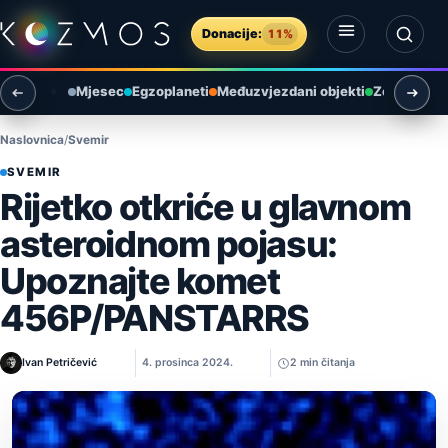
Preskoči na sadržaj
Donacije:
11%
Otvori izbornik
Otvori pretragu
Mjesec
Egzoplaneti
Međuzvjezdani objekti
Zemlja i ok
Naslovnica
Svemir
SVEMIR
Rijetko otkriće u glavnom
asteroidnom pojasu:
Upoznajte komet
456P/PANSTARRS
Ivan Petričević
4. prosinca 2024.
2 min čitanja