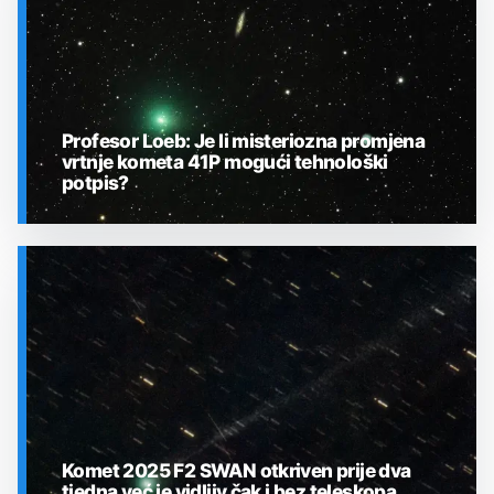
Profesor Loeb: Je li misteriozna promjena
vrtnje kometa 41P mogući tehnološki
potpis?
SVEMIR
Komet 2025 F2 SWAN otkriven prije dva
tjedna već je vidljiv čak i bez teleskopa