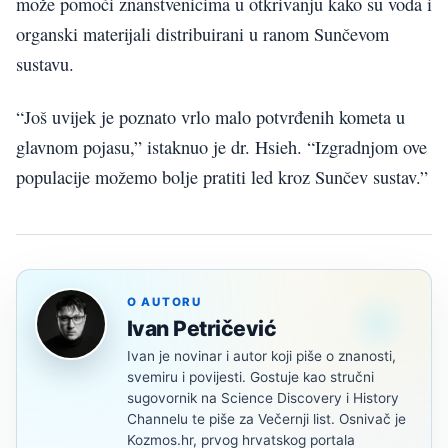
može pomoći znanstvenicima u otkrivanju kako su voda i
organski materijali distribuirani u ranom Sunčevom
sustavu.
“Još uvijek je poznato vrlo malo potvrđenih kometa u
glavnom pojasu,” istaknuo je dr. Hsieh. “Izgradnjom ove
populacije možemo bolje pratiti led kroz Sunčev sustav.”
O AUTORU
Ivan Petričević
Ivan je novinar i autor koji piše o znanosti,
svemiru i povijesti. Gostuje kao stručni
sugovornik na Science Discovery i History
Channelu te piše za Večernji list. Osnivač je
Kozmos.hr, prvog hrvatskog portala