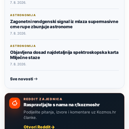
7. 8. 2026.
ASTRONOMIJA
Zagonetni rendgenski signal iz mlaza supermasivne
crne rupe zbunjuje astronome
7. 8. 2026.
ASTRONOMIJA
Objavljena dosad najdetaljnija spektroskopska karta
Mliječne staze
7. 8. 2026.
Sve novosti
REDDIT ZAJEDNICA
Raspravljajte s nama na r/kozmoshr
Podijelite pitanja, izvore i komentare uz Kozmos.hr
članke.
Otvori Reddit