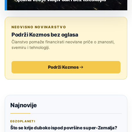
SVEMIR
NEOVISNO NOVINARSTVO
Podrži Kozmos bez oglasa
Članstvo pomaže financirati neovisne priče o znanosti,
svemiru i tehnologiji.
Podrži Kozmos
Najnovije
EGZOPLANETI
Što se krije duboko ispod površine super-Zemalja?