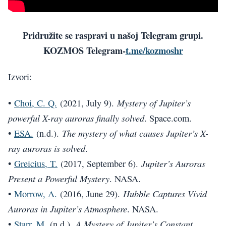
Pridružite se raspravi u našoj Telegram grupi.
KOZMOS Telegram-
t.me/kozmoshr
Izvori:
Mystery of Jupiter’s
•
Choi, C. Q.
(2021, July 9).
powerful X-ray auroras finally solved
. Space.com.
The mystery of what causes Jupiter’s X-
•
ESA.
(n.d.).
ray auroras is solved
.
Jupiter’s Auroras
•
Greicius, T.
(2017, September 6).
Present a Powerful Mystery
. NASA.
Hubble Captures Vivid
•
Morrow, A.
(2016, June 29).
Auroras in Jupiter’s Atmosphere
. NASA.
A Mystery of Jupiter’s Constant
•
Starr, M.
(n.d.).