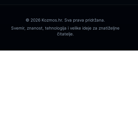
© 2026 Kozmos.hr. Sva prava pridržana.
Svemir, znanost, tehnologija i velike ideje za znatiželjne
čitatelje.