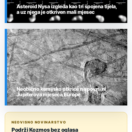
Asteroid Nysa izgleda kao tri spojena tijela,
a uz njega je otkriven mali mjesec
SVEMIR
Neobično kemijsko otkriće na površini
Jupiterova mjeseca Europe
SVEMIR
NEOVISNO NOVINARSTVO
Podrži Kozmos bez oglasa