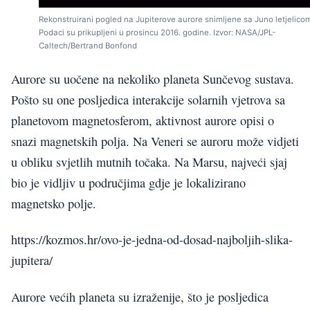
Rekonstruirani pogled na Jupiterove aurore snimljene sa Juno letjelico
Podaci su prikupljeni u prosincu 2016. godine. Izvor: NASA/JPL-
Caltech/Bertrand Bonfond
Aurore su uočene na nekoliko planeta Sunčevog sustava.
Pošto su one posljedica interakcije solarnih vjetrova sa
planetovom magnetosferom, aktivnost aurore opisi o
snazi magnetskih polja. Na Veneri se auroru može vidjeti
u obliku svjetlih mutnih točaka. Na Marsu, najveći sjaj
bio je vidljiv u područjima gdje je lokalizirano
magnetsko polje.
https://kozmos.hr/ovo-je-jedna-od-dosad-najboljih-slika-
jupitera/
Aurore većih planeta su izraženije, što je posljedica