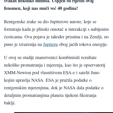
svakih nekoliko minuta. Uspjeli su riješiti ovaj
fenomen, koji nas muči već 40 godina!
Rentgenske zrake su dio Jupiterove aurore, koje se
formiraju kada je plinski omotač u interakciji s nabijenim
česticama. Ova pojava je također prisutna i na Zemlji, no
puno je izraženija na
Jupiteru
zbog jačih tokova energije.
U ovoj su studiji znanstvenici kombinirali rezultate
nekoliko promatranja i mjerenja, kao što je opservatorij
XMM-Newton pod vlasništvom ESA-e i satelit Juno
kojim upravlja NASA. ESA je pružila podatke o
rentgenskim mjerenjima, dok je NASA dala podatke o
detaljnim promatranjima planeta tijekom fiksiranja
baklji.