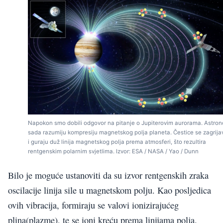
Napokon smo dobili odgovor na pitanje o Jupiterovim aurorama. Astro
sada razumiju kompresiju magnetskog polja planeta. Čestice se zagrija
i guraju duž linija magnetskog polja prema atmosferi, što rezultira
rentgenskim polarnim svjetlima. Izvor: ESA / NASA / Yao / Dunn
Bilo je moguće ustanoviti da su izvor rentgenskih zraka
oscilacije linija sile u magnetskom polju. Kao posljedica
ovih vibracija, formiraju se valovi ionizirajućeg
plina(plazme), te se ioni kreću prema linijama polja.