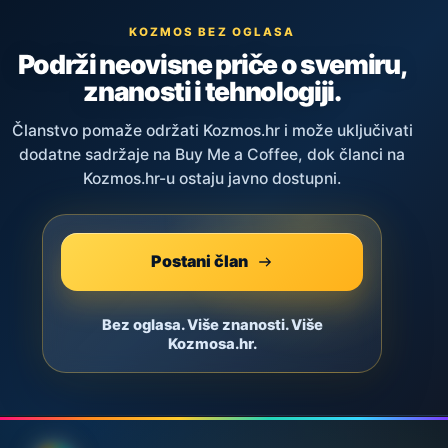
KOZMOS BEZ OGLASA
Podrži neovisne priče o svemiru,
znanosti i tehnologiji.
Članstvo pomaže održati Kozmos.hr i može uključivati
dodatne sadržaje na Buy Me a Coffee, dok članci na
Kozmos.hr-u ostaju javno dostupni.
Postani član
Bez oglasa. Više znanosti. Više
Kozmosa.hr.