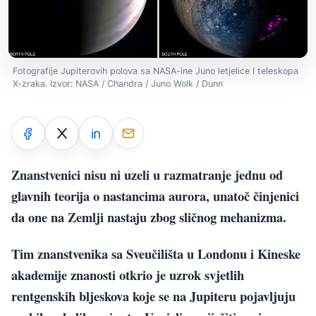
Fotografije Jupiterovih polova sa NASA-ine Juno letjelice I teleskopa
X-zraka. Izvor: NASA / Chandra / Juno Wolk / Dunn
Znanstvenici nisu ni uzeli u razmatranje jednu od
glavnih teorija o nastancima aurora, unatoč činjenici
da one na Zemlji nastaju zbog sličnog mehanizma.
Tim znanstvenika sa Sveučilišta u Londonu i Kineske
akademije znanosti otkrio je uzrok svjetlih
rentgenskih bljeskova koje se na Jupiteru pojavljuju