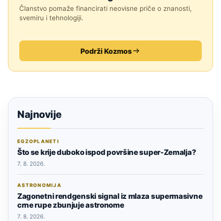
Članstvo pomaže financirati neovisne priče o znanosti,
svemiru i tehnologiji.
Podrži Kozmos
Najnovije
EGZOPLANETI
Što se krije duboko ispod površine super-Zemalja?
7. 8. 2026.
ASTRONOMIJA
Zagonetni rendgenski signal iz mlaza supermasivne
crne rupe zbunjuje astronome
7. 8. 2026.