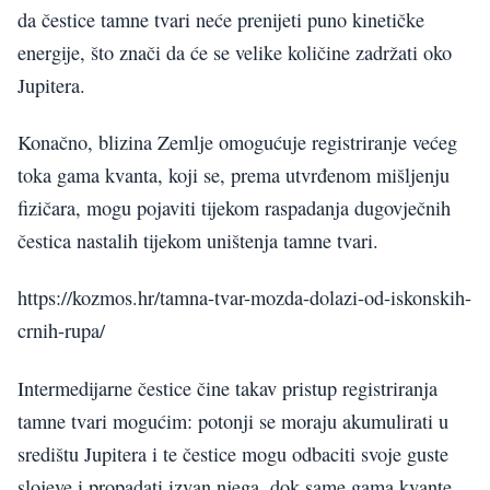
da čestice tamne tvari neće prenijeti puno kinetičke
energije, što znači da će se velike količine zadržati oko
Jupitera.
Konačno, blizina Zemlje omogućuje registriranje većeg
toka gama kvanta, koji se, prema utvrđenom mišljenju
fizičara, mogu pojaviti tijekom raspadanja dugovječnih
čestica nastalih tijekom uništenja tamne tvari.
https://kozmos.hr/tamna-tvar-mozda-dolazi-od-iskonskih-
crnih-rupa/
Intermedijarne čestice čine takav pristup registriranja
tamne tvari mogućim: potonji se moraju akumulirati u
središtu Jupitera i te čestice mogu odbaciti svoje guste
slojeve i propadati izvan njega, dok same gama kvante