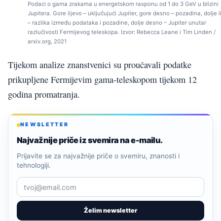
Podaci o gama zrakama u energetskom rasponu od 1 do 3 GeV u blizini
Jupitera. Gore lijevo – uključujući Jupiter, gore desno – pozadina, dolje l
– razlika između podataka i pozadine, dolje desno – Jupiter unutar
razlučivosti Fermijevog teleskopa. Izvor: Rebecca Leane i Tim Linden /
arxiv.org, 2021
Tijekom analize znanstvenici su proučavali podatke
prikupljene Fermijevim gama-teleskopom tijekom 12
godina promatranja.
NEWSLETTER
Najvažnije priče iz svemira na e-mailu.
Prijavite se za najvažnije priče o svemiru, znanosti i
tehnologiji.
Želim newsletter