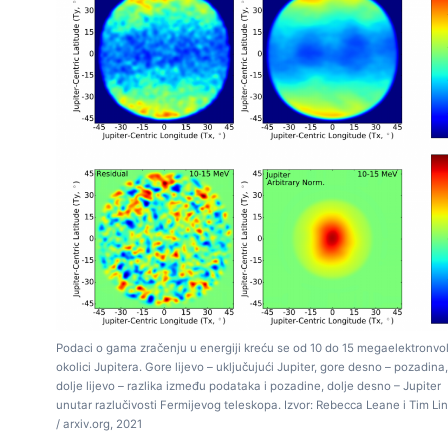
Podaci o gama zračenju u energiji kreću se od 10 do 15 megaelektronvol
okolici Jupitera. Gore lijevo – uključujući Jupiter, gore desno – pozadina,
dolje lijevo – razlika između podataka i pozadine, dolje desno – Jupiter
unutar razlučivosti Fermijevog teleskopa. Izvor: Rebecca Leane i Tim Li
/ arxiv.org, 2021