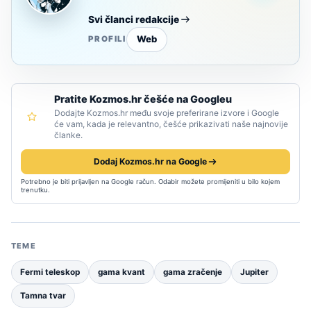
Svi članci redakcije
Web
PROFILI
Pratite Kozmos.hr češće na Googleu
Dodajte Kozmos.hr među svoje preferirane izvore i Google
će vam, kada je relevantno, češće prikazivati naše najnovije
članke.
Dodaj Kozmos.hr na Google
Potrebno je biti prijavljen na Google račun. Odabir možete promijeniti u bilo kojem
trenutku.
TEME
Fermi teleskop
gama kvant
gama zračenje
Jupiter
Tamna tvar