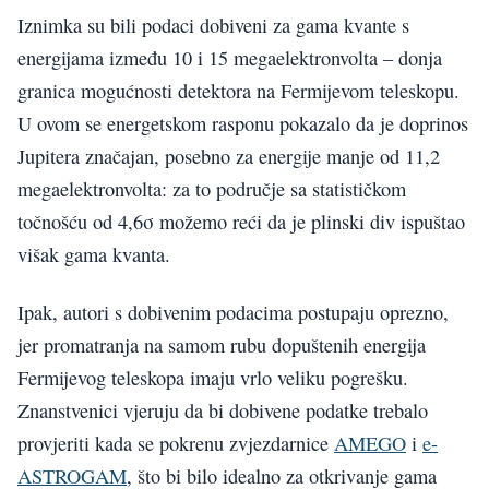
Iznimka su bili podaci dobiveni za gama kvante s
energijama između 10 i 15 megaelektronvolta – donja
granica mogućnosti detektora na Fermijevom teleskopu.
U ovom se energetskom rasponu pokazalo da je doprinos
Jupitera značajan, posebno za energije manje od 11,2
megaelektronvolta: za to područje sa statističkom
točnošću od 4,6σ možemo reći da je plinski div ispuštao
višak gama kvanta.
Ipak, autori s dobivenim podacima postupaju oprezno,
jer promatranja na samom rubu dopuštenih energija
Fermijevog teleskopa imaju vrlo veliku pogrešku.
Znanstvenici vjeruju da bi dobivene podatke trebalo
provjeriti kada se pokrenu zvjezdarnice
AMEGO
i
e-
ASTROGAM
, što bi bilo idealno za otkrivanje gama