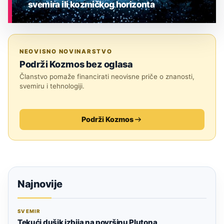
svemira ili kozmičkog horizonta
ASTRONOMIJA
NEOVISNO NOVINARSTVO
Podrži Kozmos bez oglasa
Članstvo pomaže financirati neovisne priče o znanosti,
svemiru i tehnologiji.
Podrži Kozmos
Najnovije
SVEMIR
Tekući dušik izbija na površinu Plutona