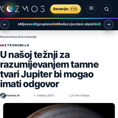
Preskoči na sadržaj
Donacije:
11%
Otvori izbornik
Otvori pretragu
Mjesec
Egzoplaneti
Međuzvjezdani objekti
Zemlja i ok
Naslovnica
Astronomija
ASTRONOMIJA
U našoj težnji za
razumijevanjem tamne
tvari Jupiter bi mogao
imati odgovor
Kozmos.hr
1. svibnja 2021.
5 min čitanja