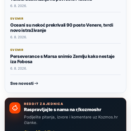
6. 8. 2026.
SVEMIR
Oceani su nekoć prekrivali 90 posto Venere, tvrdi
novo istraživanje
6. 8. 2026.
SVEMIR
Perseverance s Marsa snimio Zemlju kako nestaje
iza Fobosa
6. 8. 2026.
Sve novosti
REDDIT ZAJEDNICA
Raspravljajte s nama na r/kozmoshr
Podijelite pitanja, izvore i komentare uz Kozmos.hr
članke.