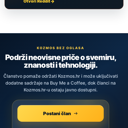
Otvori Reddit
KOZMOS BEZ OGLASA
Podrži neovisne priče o svemiru,
znanosti i tehnologiji.
Članstvo pomaže održati Kozmos.hr i može uključivati
dodatne sadržaje na Buy Me a Coffee, dok članci na
Kozmos.hr-u ostaju javno dostupni.
Postani član