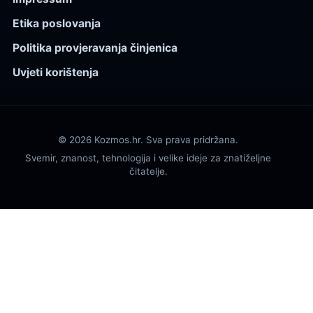
Etika poslovanja
Politika provjeravanja činjenica
Uvjeti korištenja
© 2026 Kozmos.hr. Sva prava pridržana.
Svemir, znanost, tehnologija i velike ideje za znatiželjne
čitatelje.