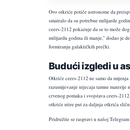
Ovo otkriće potiče astronome da preispi
smatralo da su potrebne milijarde godin
ceers-2112 pokazuje da se to može do
milijardu godina ili manje,” dodao je d
formiranju galaktičkih prečki.
Budući izgledi u a
Otkriće ceers-2112 ne samo da mijenja p
razumijevanje utjecaja tamne materije n
crvenog pomaka i svojstava ceers-2112,
otkriće utire put za daljnja otkrića sli
Pridružite se raspravi u našoj Telegr