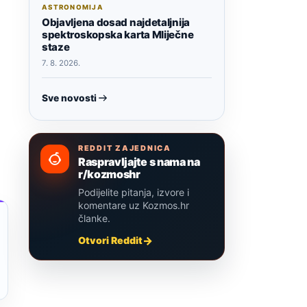
ASTRONOMIJA
Objavljena dosad najdetaljnija
spektroskopska karta Mliječne
staze
7. 8. 2026.
Sve novosti
REDDIT ZAJEDNICA
Raspravljajte s nama na
r/kozmoshr
Podijelite pitanja, izvore i
komentare uz Kozmos.hr
članke.
Otvori Reddit