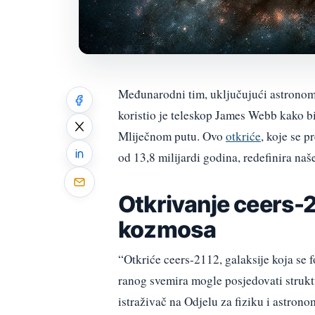
Međunarodni tim, uključujući astronoma 
koristio je teleskop James Webb kako bi
Mliječnom putu. Ovo
otkriće
, koje se 
od 13,8 milijardi godina, redefinira naš
Otkrivanje ceers-2
kozmosa
“Otkriće ceers-2112, galaksije koja se 
ranog svemira mogle posjedovati strukt
istraživač na Odjelu za fiziku i astron