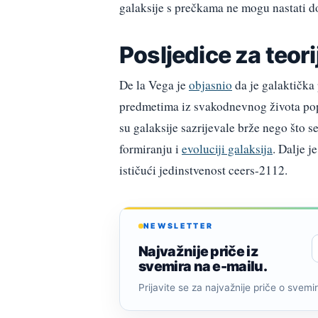
galaksije s prečkama ne mogu nastati d
Posljedice za teori
De la Vega je
objasnio
da je galaktička 
predmetima iz svakodnevnog života pop
su galaksije sazrijevale brže nego što se
formiranju i
evoluciji galaksija
. Dalje j
ističući jedinstvenost ceers-2112.
NEWSLETTER
Najvažnije priče iz
svemira na e-mailu.
Prijavite se za najvažnije priče o svemiru