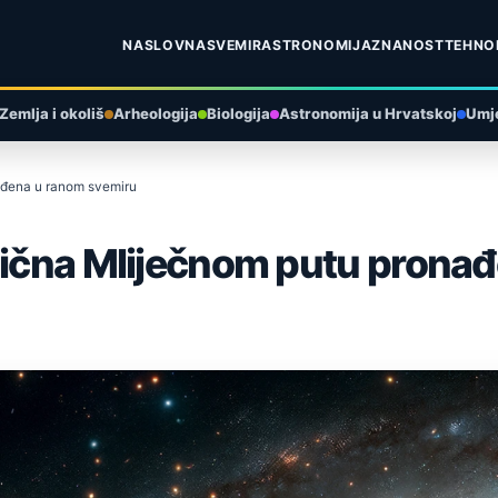
NASLOVNA
SVEMIR
ASTRONOMIJA
ZNANOST
TEHNO
Zemlja i okoliš
Arheologija
Biologija
Astronomija u Hrvatskoj
Umje
ađena u ranom svemiru
slična Mliječnom putu prona