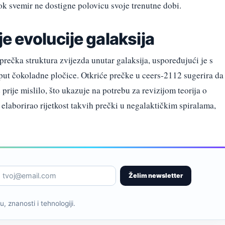
ok svemir ne dostigne polovicu svoje trenutne dobi.
je evolucije galaksija
prečka struktura zvijezda unutar galaksija, uspoređujući je s
ut čokoladne pločice. Otkriće prečke u ceers-2112 sugerira da
 prije mislilo, što ukazuje na potrebu za revizijom teorija o
e elaborirao rijetkost takvih prečki u negalaktičkim spiralama,
Želim newsletter
, znanosti i tehnologiji.