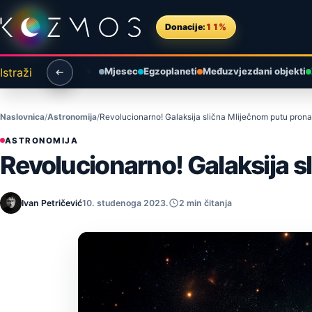
Preskoči na sadržaj
Donacije:
11%
Istraži
Mjesec
Egzoplaneti
Međuzvjezdani objekti
Naslovnica
Astronomija
Revolucionarno! Galaksija slična Mliječnom putu pron
ASTRONOMIJA
Revolucionarno! Galaksija 
Ivan Petričević
10. studenoga 2023.
2 min čitanja