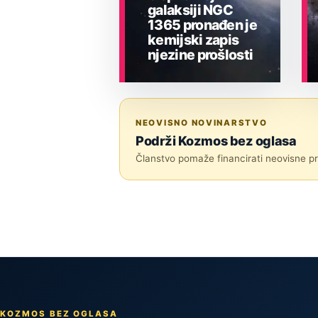
galaksiji NGC
1365 pronađen je
kemijski zapis
njezine prošlosti
ASTRONOMIJA
NEOVISNO NOVINARSTVO
Podrži Kozmos bez oglasa
Članstvo pomaže financirati neovisne pri
KOZMOS BEZ OGLASA