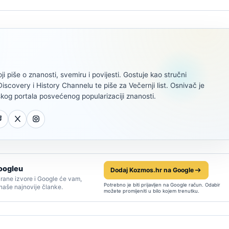
oji piše o znanosti, svemiru i povijesti. Gostuje kao stručni
scovery i History Channelu te piše za Večernji list. Osnivač je
kog portala posvećenog popularizaciji znanosti.
oogleu
Dodaj Kozmos.hr na Google
rane izvore i Google će vam,
Potrebno je biti prijavljen na Google račun. Odabir
 naše najnovije članke.
možete promijeniti u bilo kojem trenutku.