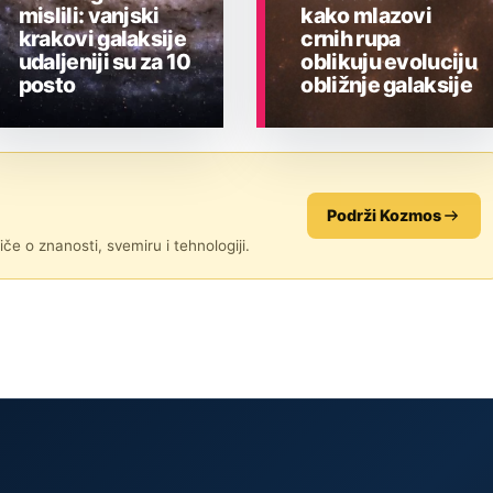
mislili: vanjski
kako mlazovi
krakovi galaksije
crnih rupa
udaljeniji su za 10
oblikuju evoluciju
posto
obližnje galaksije
ASTRONOMIJA
ASTRONOMIJA
Podrži Kozmos
če o znanosti, svemiru i tehnologiji.