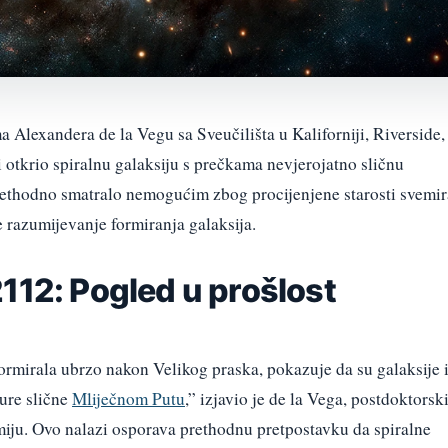
Alexandera de la Vegu sa Sveučilišta u Kaliforniji, Riverside,
 otkrio spiralnu galaksiju s prečkama nevjerojatno sličnu
prethodno smatralo nemogućim zbog procijenjene starosti svemir
e razumijevanje formiranja galaksija.
112: Pogled u prošlost
formirala ubrzo nakon Velikog praska, pokazuje da su galaksije 
ure slične
Mliječnom Putu
,” izjavio je de la Vega, postdoktorsk
omiju. Ovo nalazi osporava prethodnu pretpostavku da spiralne