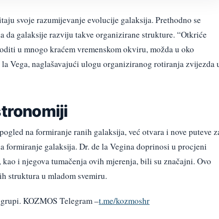
taju svoje razumijevanje evolucije galaksija. Prethodno se
a da galaksije razviju takve organizirane strukture. “Otkriće
goditi u mnogo kraćem vremenskom okviru, možda u oko
e la Vega, naglašavajući ulogu organiziranog rotiranja zvijezda 
stronomiji
ogled na formiranje ranih galaksija, već otvara i nove puteve z
a formiranje galaksija. Dr. de la Vegina doprinosi u procjeni
 kao i njegova tumačenja ovih mjerenja, bili su značajni. Ovo
čnih struktura u mladom svemiru.
am grupi. KOZMOS Telegram –
t.me/kozmoshr