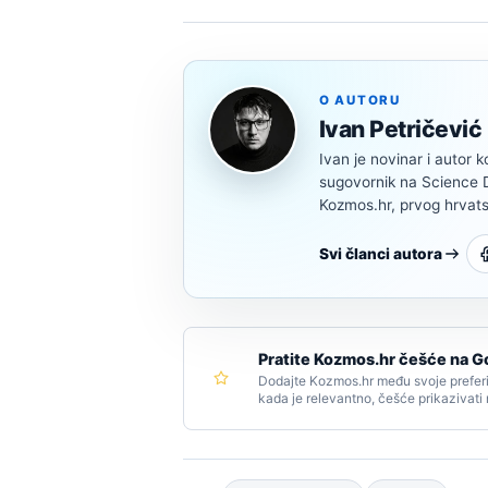
O AUTORU
Ivan Petričević
Ivan je novinar i autor k
sugovornik na Science Di
Kozmos.hr, prvog hrvats
Svi članci autora
Pratite Kozmos.hr češće na G
Dodajte Kozmos.hr među svoje preferi
kada je relevantno, češće prikazivati