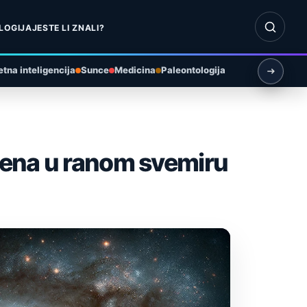
Otvori pr
LOGIJA
JESTE LI ZNALI?
tna inteligencija
Sunce
Medicina
Paleontologija
đena u ranom svemiru