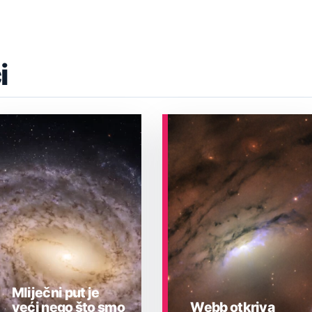
i
Mliječni put je
veći nego što smo
Webb otkriva