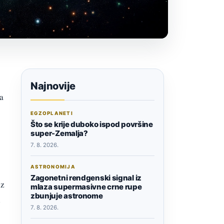
Najnovije
a
EGZOPLANETI
Što se krije duboko ispod površine
super-Zemalja?
7. 8. 2026.
ASTRONOMIJA
Zagonetni rendgenski signal iz
iz
mlaza supermasivne crne rupe
zbunjuje astronome
i
7. 8. 2026.