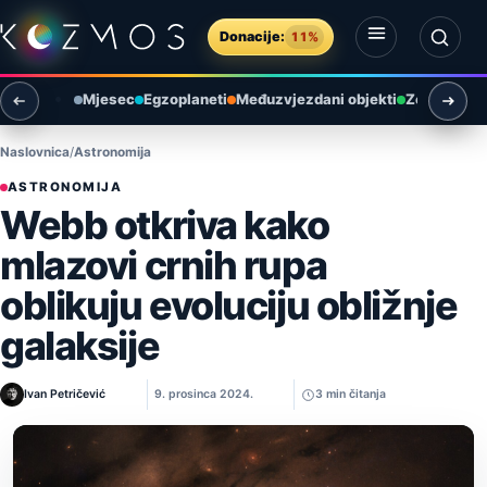
Preskoči na sadržaj
Donacije:
11%
Otvori izbornik
Otvori pretragu
Mjesec
Egzoplaneti
Međuzvjezdani objekti
Zemlja i ok
Naslovnica
Astronomija
ASTRONOMIJA
Webb otkriva kako
mlazovi crnih rupa
oblikuju evoluciju obližnje
galaksije
Ivan Petričević
9. prosinca 2024.
3 min čitanja