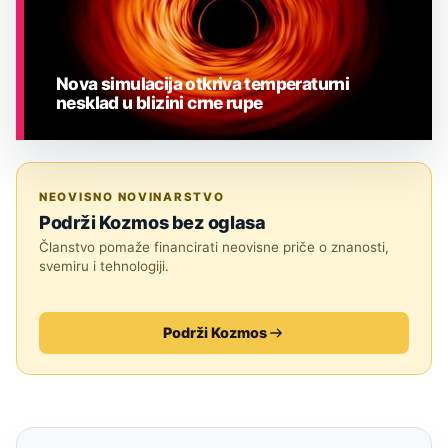
Nova simulacija otkriva temperaturni
nesklad u blizini crne rupe
ASTRONOMIJA
NEOVISNO NOVINARSTVO
Podrži Kozmos bez oglasa
Članstvo pomaže financirati neovisne priče o znanosti,
svemiru i tehnologiji.
Podrži Kozmos