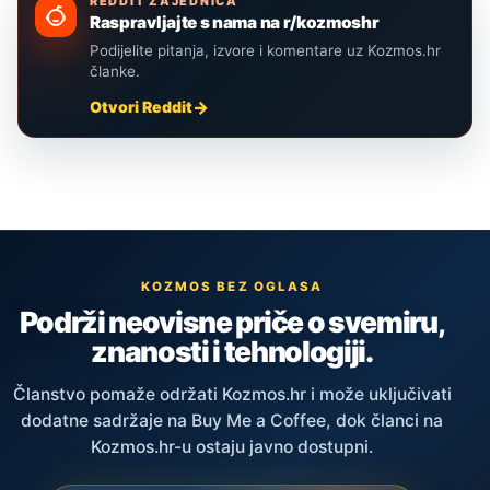
REDDIT ZAJEDNICA
Raspravljajte s nama na r/kozmoshr
Podijelite pitanja, izvore i komentare uz Kozmos.hr
članke.
Otvori Reddit
KOZMOS BEZ OGLASA
Podrži neovisne priče o svemiru,
znanosti i tehnologiji.
Članstvo pomaže održati Kozmos.hr i može uključivati
dodatne sadržaje na Buy Me a Coffee, dok članci na
Kozmos.hr-u ostaju javno dostupni.