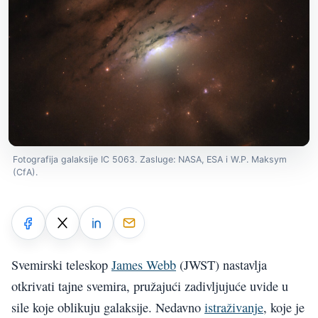
Fotografija galaksije IC 5063. Zasluge: NASA, ESA i W.P. Maksym
(CfA).
Svemirski teleskop
James Webb
(JWST) nastavlja
otkrivati tajne svemira, pružajući zadivljujuće uvide u
sile koje oblikuju galaksije. Nedavno
istraživanje
, koje je