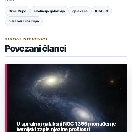
Crne Rupe
evolucija galaksija
galaksija
IC5063
mlazovi crne rupe
NASTAVI ISTRAŽIVATI
Povezani članci
U spiralnoj galaksiji NGC 1365 pronađen je
kemijski zapis njezine prošlosti