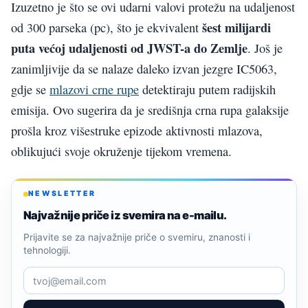
Izuzetno je što se ovi udarni valovi protežu na udaljenost
šest milijardi
od 300 parseka (pc), što je ekvivalent
puta većoj udaljenosti od JWST-a do Zemlje
. Još je
zanimljivije da se nalaze daleko izvan jezgre IC5063,
gdje se
mlazovi crne rupe
detektiraju putem radijskih
emisija. Ovo sugerira da je središnja crna rupa galaksije
prošla kroz višestruke epizode aktivnosti mlazova,
oblikujući svoje okruženje tijekom vremena.
NEWSLETTER
Najvažnije priče iz svemira na e-mailu.
Prijavite se za najvažnije priče o svemiru, znanosti i
tehnologiji.