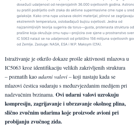
dosežući udaljenost od nevjerojatnih 36.000 svjetlosnih godina. Astron
su pratili podrijetlo ovih zraka do aktivne supermasivne crne rupe u sred
galaksije. Kako crna rupa usisava okolni materijal, plinovi se zagrijavaj
ekstremnih temperatura, oslobađajući bujicu svjetlosti. Jedna od
najzanimljivijih teorija sugerira da torus—gusta, prstenasta struktura od
prašine koja okružuje crnu rupu—projicira ove sjene u prostranstvo sve
IC 5063 nalazi se na udaljenosti od približno 156 milijuna svjetlosnih go
od Zemlje. Zasluge: NASA, ESA i W.P. Maksym (CfA).
Istraživanje je otkrilo dokaze prošle aktivnosti mlazova u
IC5063 kroz identifikaciju velikih zakrivljenih struktura
udarni valovi
– poznatih kao
– koji nastaju kada se
mlazovi čestica sudaraju s međuzvjezdanim medijem pri
Ovi udarni valovi uzrokuju
nadzvučnim brzinama.
kompresiju, zagrijavanje i ubrzavanje okolnog plina,
slično zvučnim udarima koje proizvode avioni pri
probijanju zvučnog zida.