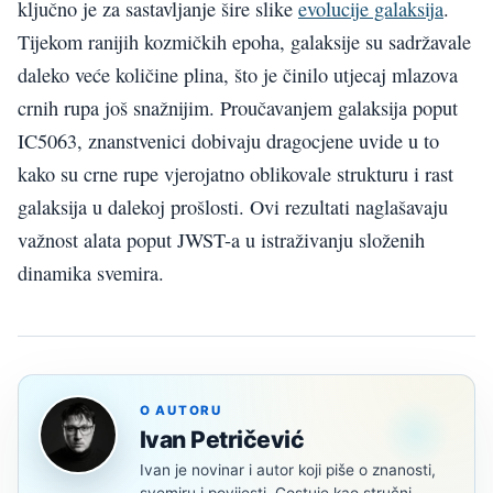
ključno je za sastavljanje šire slike
evolucije galaksija
.
Tijekom ranijih kozmičkih epoha, galaksije su sadržavale
daleko veće količine plina, što je činilo utjecaj mlazova
crnih rupa još snažnijim. Proučavanjem galaksija poput
IC5063, znanstvenici dobivaju dragocjene uvide u to
kako su crne rupe vjerojatno oblikovale strukturu i rast
galaksija u dalekoj prošlosti. Ovi rezultati naglašavaju
važnost alata poput JWST-a u istraživanju složenih
dinamika svemira.
O AUTORU
Ivan Petričević
Ivan je novinar i autor koji piše o znanosti,
svemiru i povijesti. Gostuje kao stručni