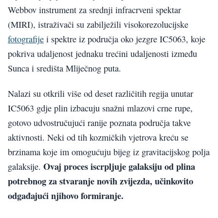
Webbov instrument za srednji infracrveni spektar
(MIRI), istraživači su zabilježili visokorezolucijske
fotografije
i spektre iz područja oko jezgre IC5063, koje
pokriva udaljenost jednaku trećini udaljenosti između
Sunca i središta Mliječnog puta.
Nalazi su otkrili više od deset različitih regija unutar
IC5063 gdje plin izbacuju snažni mlazovi crne rupe,
gotovo udvostručujući ranije poznata područja takve
aktivnosti. Neki od tih kozmičkih vjetrova kreću se
brzinama koje im omogućuju bijeg iz gravitacijskog polja
Ovaj proces iscrpljuje galaksiju od plina
galaksije.
potrebnog za stvaranje novih zvijezda, učinkovito
odgađajući njihovo formiranje.