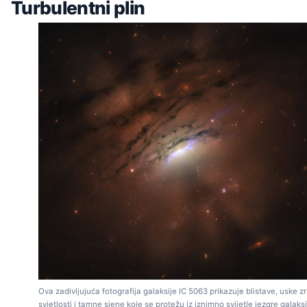
Turbulentni plin
Ova zadivljujuća fotografija galaksije IC 5063 prikazuje blistave, uske z
svjetlosti i tamne sjene koje se protežu iz iznimno svijetle jezgre galaksi