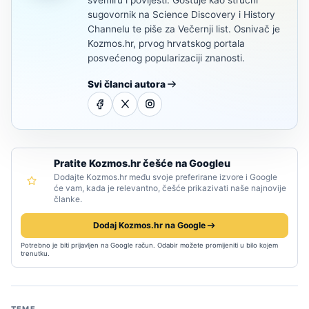
sugovornik na Science Discovery i History
Channelu te piše za Večernji list. Osnivač je
Kozmos.hr, prvog hrvatskog portala
posvećenog popularizaciji znanosti.
Svi članci autora
Pratite Kozmos.hr češće na Googleu
Dodajte Kozmos.hr među svoje preferirane izvore i Google
će vam, kada je relevantno, češće prikazivati naše najnovije
članke.
Dodaj Kozmos.hr na Google
Potrebno je biti prijavljen na Google račun. Odabir možete promijeniti u bilo kojem
trenutku.
TEME