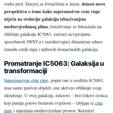
donosi novu
vodio prof. Dasyra sa Sveučilišta u Ateni,
perspektivu o tome kako supermasivne crne rupe
utječu na evoluciju galaksija izbacivanjem
međuzvjezdanog plina.
Istraživanje se fokusiralo na
obližnju galaksiju IC5063, ističući nevjerojatne
sposobnosti JWST-a i razotkrivajući dinamičan odnos
između crnih rupa i njihovih domaćinskih galaksija.
Promatranje IC5063: Galaksija u
transformaciji
Supermasivne crne rupe
, poput one u središtu IC5063,
nisu samo pasivni objekti; one aktivno oblikuju svoje
okruženje. U ovoj galaksiji, mlazovi – brzi tokovi čestica
koji putuju gotovo brzinom svjetlosti – izbijaju iz
crne
rupe
i mijenjaju međuzvjezdani prostor. Koristeći