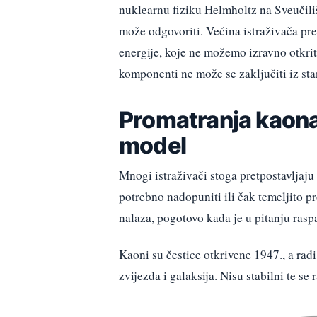
nuklearnu fiziku Helmholtz na Sveučilišt
može odgovoriti. Većina istraživača pre
energije, koje ne možemo izravno otkrit
komponenti ne može se zaključiti iz s
Promatranja kaona
model
Mnogi istraživači stoga pretpostavljaju
potrebno nadopuniti ili čak temeljito pr
nalaza, pogotovo kada je u pitanju ras
Kaoni su čestice otkrivene 1947., a rad
zvijezda i galaksija. Nisu stabilni te s