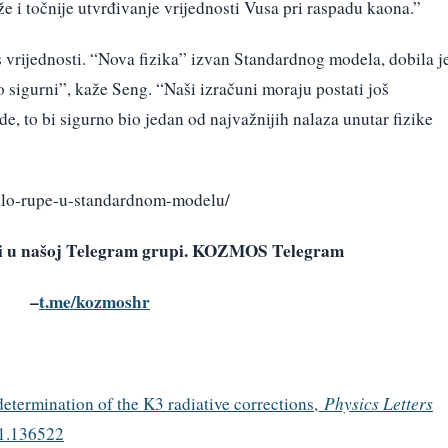
 i točnije utvrđivanje vrijednosti Vusa pri raspadu kaona.”
 vrijednosti. “Nova fizika” izvan Standardnog modela, dobila j
 sigurni”, kaže Seng. “Naši izračuni moraju postati još
vrde, to bi sigurno bio jedan od najvažnijih nalaza unutar fizike
zalo-rupe-u-standardnom-modelu/
avi u našoj Telegram grupi. KOZMOS Telegram
–
t.me/kozmoshr
determination of the K3 radiative corrections,
Physics Letters
21.136522