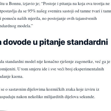
u u Bonnu, izjavio je; “Postoje i pitanja na koja ova teorija ne
tpostavlja da se 95% našeg svemira sastoji od tamne tvari i tam
i pomoću naših mjerila, no postojanje ovih tajanstvenih
tandardnog modela.”
 dovode u pitanje standardni
 da standardni model nije konačno rješenje zagonetke, već ga je
omijeniti. U tom smjeru ide i sve veći broj eksperimentalnih
padanje kaona.
i se o sastavnim dijelovima kozmičkih zraka koje izviru iz
e raspadaju nakon nekoliko milijarditih dijelova sekunde.