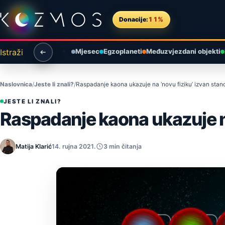
Preskoči na sadržaj
Donacije:
11%
Istraži
Mjesec
Egzoplaneti
Međuzvjezdani objekti
Naslovnica
Jeste li znali?
Raspadanje kaona ukazuje na ‘novu fiziku’ izvan sta
JESTE LI ZNALI?
Raspadanje kaona ukazuje n
Matija Klarić
14. rujna 2021.
3 min čitanja