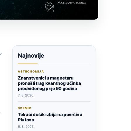
ve
Najnovije
ASTRONOMIJA
Znanstvenici u magnetaru
pronašli trag kvantnog učinka
predviđenog prije 90 godina
7. 8. 2026.
SVEMIR
.
Tekući dušik izbija na površinu
Plutona
6. 8. 2026.