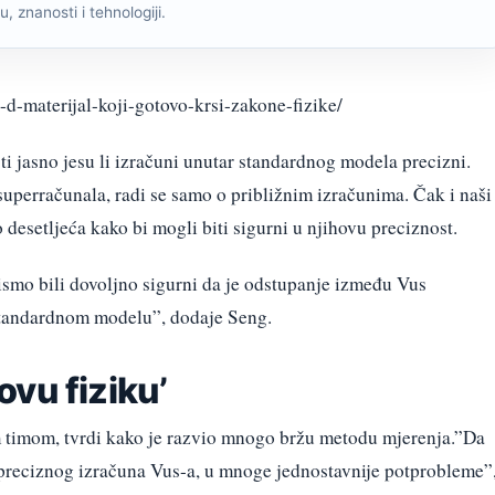
, znanosti i tehnologiji.
-2-d-materijal-koji-gotovo-krsi-zakone-fizike/
ti jasno jesu li izračuni unutar standardnog modela precizni.
uperračunala, radi se samo o približnim izračunima. Čak i naši
ko desetljeća kako bi mogli biti sigurni u njihovu preciznost.
ismo bili dovoljno sigurni da je odstupanje između Vus
 standardnom modelu”, dodaje Seng.
vu fiziku’
im timom, tvrdi kako je razvio mnogo bržu metodu mjerenja.”Da
m preciznog izračuna Vus-a, u mnoge jednostavnije potprobleme”