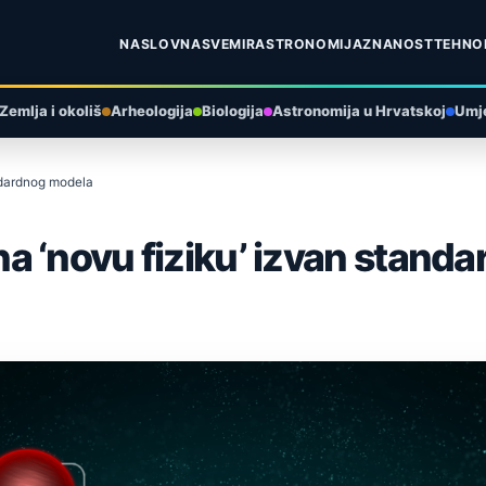
NASLOVNA
SVEMIR
ASTRONOMIJA
ZNANOST
TEHNO
Zemlja i okoliš
Arheologija
Biologija
Astronomija u Hrvatskoj
Umje
ndardnog modela
a ‘novu fiziku’ izvan stand