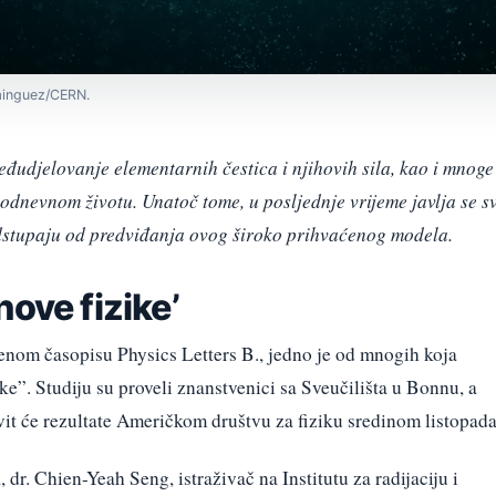
ominguez/CERN.
đudjelovanje elementarnih čestica i njihovih sila, kao i mnoge
odnevnom životu. Unatoč tome, u posljednje vrijeme javlja se s
dstupaju od predviđanja ovog široko prihvaćenog modela.
ove fizike’
venom časopisu Physics Letters B., jedno je od mnogih koja
ke”. Studiju su proveli znanstvenici sa Sveučilišta u Bonnu, a
vit će rezultate Američkom društvu za fiziku sredinom listopada
dr. Chien-Yeah Seng, istraživač na Institutu za radijaciju i