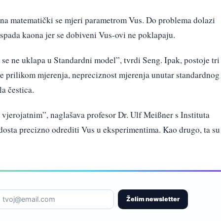
na matematički se mjeri parametrom Vus. Do problema dolazi
aspada kaona jer se dobiveni Vus-ovi ne poklapaju.
 se ne uklapa u Standardni model”, tvrdi Seng. Ipak, postoje tri
e prilikom mjerenja, nepreciznost mjerenja unutar standardnog
a čestica.
vjerojatnim”, naglašava profesor Dr. Ulf Meißner s Instituta
osta precizno odrediti Vus u eksperimentima. Kao drugo, ta su
Želim newsletter