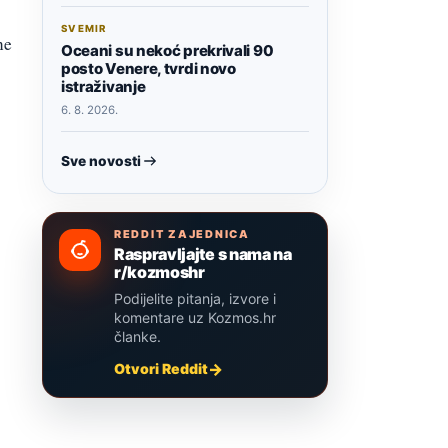
SVEMIR
ne
Oceani su nekoć prekrivali 90
posto Venere, tvrdi novo
istraživanje
6. 8. 2026.
Sve novosti
REDDIT ZAJEDNICA
Raspravljajte s nama na
r/kozmoshr
Podijelite pitanja, izvore i
komentare uz Kozmos.hr
članke.
Otvori Reddit