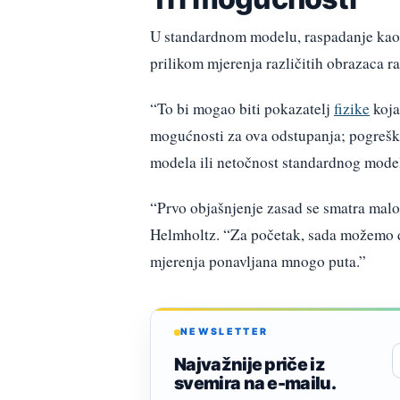
U standardnom modelu, raspadanje kao
prilikom mjerenja različitih obrazaca r
“To bi mogao biti pokazatelj
fizike
koja
mogućnosti za ova odstupanja; pogrešk
modela ili netočnost standardnog model
“Prvo objašnjenje zasad se smatra malo 
Helmholtz. “Za početak, sada možemo d
mjerenja ponavljana mnogo puta.”
NEWSLETTER
Najvažnije priče iz
svemira na e-mailu.