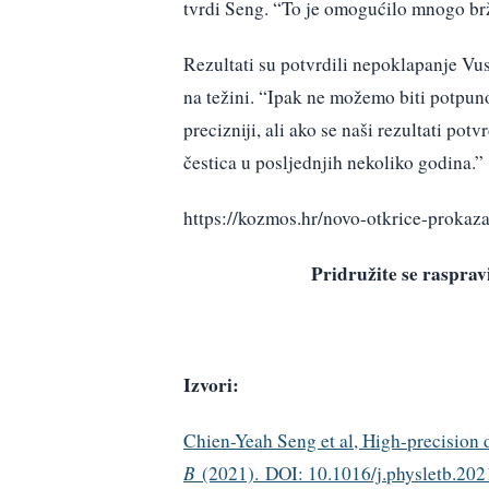
tvrdi Seng. “To je omogućilo mnogo brže
Rezultati su potvrdili nepoklapanje Vus
na težini. “Ipak ne možemo biti potpuno
precizniji, ali ako se naši rezultati pot
čestica u posljednjih nekoliko godina.”
https://kozmos.hr/novo-otkrice-proka
Pridružite se raspr
Izvori:
Chien-Yeah Seng et al, High-precision 
B
(2021). DOI: 10.1016/j.physletb.20