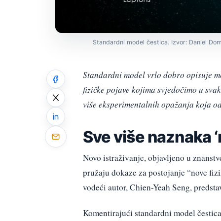
Standardni model čestica. Izvor: Daniel D
Standardni model vrlo dobro opisuje me
fizičke pojave kojima svjedočimo u svak
više eksperimentalnih opažanja koja o
Sve više naznaka ‘n
Novo istraživanje, objavljeno u znanst
pružaju dokaze za postojanje “nove fizi
vodeći autor, Chien-Yeah Seng, predsta
Komentirajući standardni model čestica, 