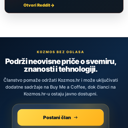
Otvori Reddit
KOZMOS BEZ OGLASA
Podrži neovisne priče o svemiru,
znanosti i tehnologiji.
Članstvo pomaže održati Kozmos.hr i može uključivati
dodatne sadržaje na Buy Me a Coffee, dok članci na
Kozmos.hr-u ostaju javno dostupni.
Postani član