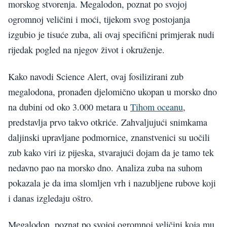
morskog stvorenja. Megalodon, poznat po svojoj
ogromnoj veličini i moći, tijekom svog postojanja
izgubio je tisuće zuba, ali ovaj specifični primjerak nudi
rijedak pogled na njegov život i okruženje.
Kako navodi Science Alert, ovaj fosilizirani zub
megalodona, pronađen djelomično ukopan u morsko dno
na dubini od oko 3.000 metara u
Tihom oceanu
,
predstavlja prvo takvo otkriće. Zahvaljujući snimkama
daljinski upravljane podmornice, znanstvenici su uočili
zub kako viri iz pijeska, stvarajući dojam da je tamo tek
nedavno pao na morsko dno. Analiza zuba na suhom
pokazala je da ima slomljen vrh i nazubljene rubove koji
i danas izgledaju oštro.
Megalodon, poznat po svojoj ogromnoj veličini koja mu