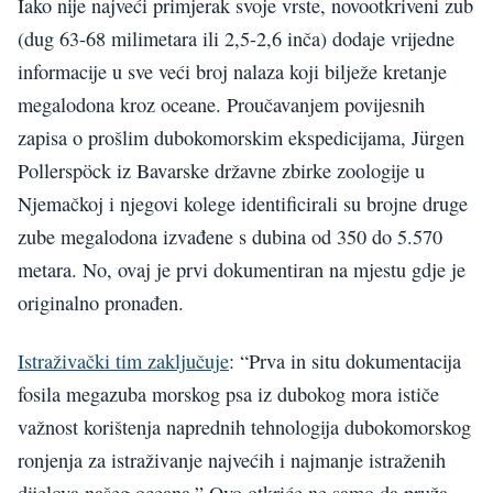
Iako nije najveći primjerak svoje vrste, novootkriveni zub
(dug 63-68 milimetara ili 2,5-2,6 inča) dodaje vrijedne
informacije u sve veći broj nalaza koji bilježe kretanje
megalodona kroz oceane. Proučavanjem povijesnih
zapisa o prošlim dubokomorskim ekspedicijama, Jürgen
Pollerspöck iz Bavarske državne zbirke zoologije u
Njemačkoj i njegovi kolege identificirali su brojne druge
zube megalodona izvađene s dubina od 350 do 5.570
metara. No, ovaj je prvi dokumentiran na mjestu gdje je
originalno pronađen.
Istraživački tim zaključuje
: “Prva in situ dokumentacija
fosila megazuba morskog psa iz dubokog mora ističe
važnost korištenja naprednih tehnologija dubokomorskog
ronjenja za istraživanje najvećih i najmanje istraženih
dijelova našeg oceana.” Ovo otkriće ne samo da pruža