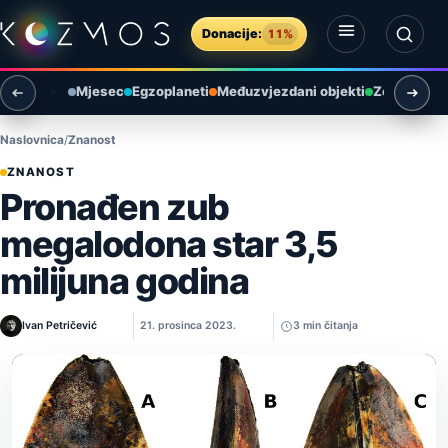
Preskoči na sadržaj
Donacije:
11%
Otvori izbornik
Otvori pretragu
Mjesec
Egzoplaneti
Međuzvjezdani objekti
Zemlja i ok
Naslovnica
Znanost
ZNANOST
Pronađen zub
megalodona star 3,5
milijuna godina
Ivan Petričević
21. prosinca 2023.
3 min čitanja