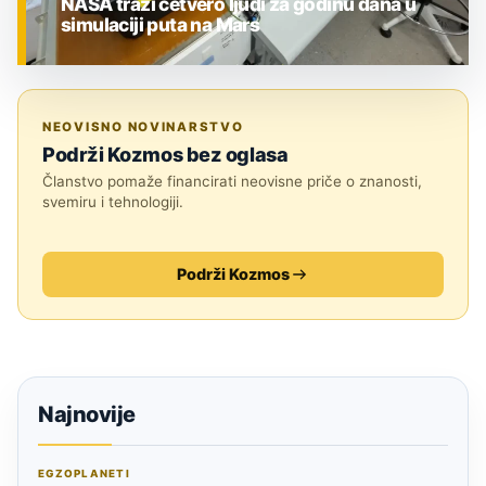
NASA traži četvero ljudi za godinu dana u
simulaciji puta na Mars
ZNANOST
NEOVISNO NOVINARSTVO
Podrži Kozmos bez oglasa
Članstvo pomaže financirati neovisne priče o znanosti,
svemiru i tehnologiji.
Podrži Kozmos
Najnovije
EGZOPLANETI