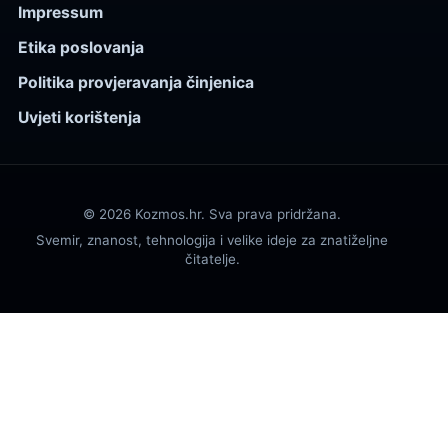
Impressum
Etika poslovanja
Politika provjeravanja činjenica
Uvjeti korištenja
© 2026 Kozmos.hr. Sva prava pridržana.
Svemir, znanost, tehnologija i velike ideje za znatiželjne
čitatelje.