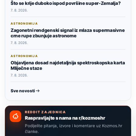
Što se krije duboko ispod površine super-Zemalja?
7. 8. 2026.
ASTRONOMIJA
Zagonetni rendgenski signal iz mlaza supermasivne
crne rupe zbunjuje astronome
7. 8. 2026.
ASTRONOMIJA
Objavljena dosad najdetaljnija spektroskopska karta
Mliječne staze
7. 8. 2026.
Sve novosti
REDDIT ZAJEDNICA
Raspravljajte s nama na r/kozmoshr
Podijelite pitanja, izvore i komentare uz Kozmos.hr
članke.