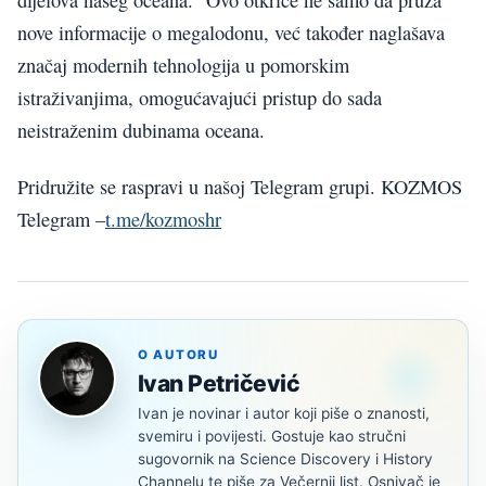
nove informacije o megalodonu, već također naglašava
značaj modernih tehnologija u pomorskim
istraživanjima, omogućavajući pristup do sada
neistraženim dubinama oceana.
Pridružite se raspravi u našoj Telegram grupi. KOZMOS
Telegram –
t.me/kozmoshr
O AUTORU
Ivan Petričević
Ivan je novinar i autor koji piše o znanosti,
svemiru i povijesti. Gostuje kao stručni
sugovornik na Science Discovery i History
Channelu te piše za Večernji list. Osnivač je