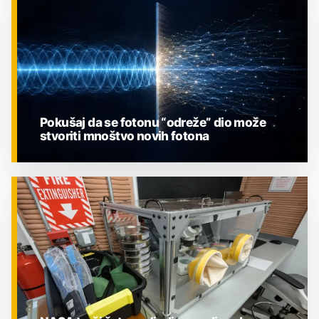
Pokušaj da se fotonu “odreže” dio može
stvoriti mnoštvo novih fotona
ZNANOST