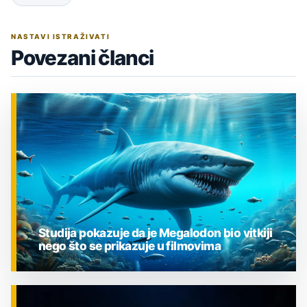
NASTAVI ISTRAŽIVATI
Povezani članci
Studija pokazuje da je Megalodon bio vitkiji
nego što se prikazuje u filmovima
ZNANOST