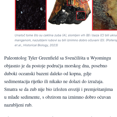
Unatoč tome što su caklina zuba (A), slomljen vrh (B) i baza (C) bili ukru
manganom, nazubljeni rubovi su bili iznimno dobro očuvani (D). (Poller
et al., Historical Biology, 2023)
Paleontolog Tyler Greenfield sa Sveučilišta u Wyomingu
objasnio je da postoje područja morskog dna, posebno
duboki oceanski bazeni daleko od kopna, gdje
sedimentacija rijetko ili nikako ne dolazi do izražaja.
Smatra se da zub nije bio izložen eroziji i premještanjima
u mlađe sedimente, s obzirom na iznimno dobro očuvan
nazubljeni rub.