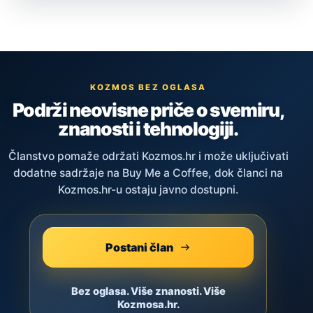
KOZMOS BEZ OGLASA
Podrži neovisne priče o svemiru,
znanosti i tehnologiji.
Članstvo pomaže održati Kozmos.hr i može uključivati
dodatne sadržaje na Buy Me a Coffee, dok članci na
Kozmos.hr-u ostaju javno dostupni.
Postani član
Bez oglasa. Više znanosti. Više
Kozmosa.hr.