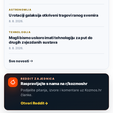
ASTRONOMIJA
U rotaciji galaksija otkriveni tragovi ranog svemira
8. 8. 2026.
TEHNOLOGIJA
Mogli bismo uskoro imati tehnologiju za put do
drugih zvjezdanih sustava
8. 8. 2026.
Sve novosti
REDDIT ZAJEDNICA
Raspravljajte s nama na r/kozmoshr
Podijelite pitanja, izvore i komentare uz Kozmos.hr
članke.
Otvori Reddit