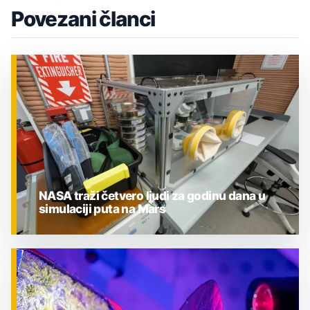
Povezani članci
NASA traži četvero ljudi za godinu dana u
simulaciji puta na Mars
ZNANOST