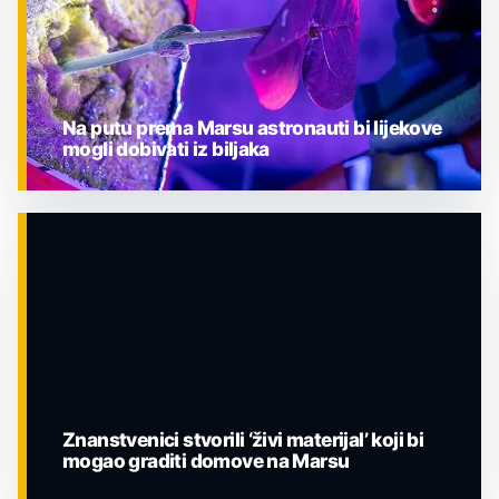
Na putu prema Marsu astronauti bi lijekove
mogli dobivati iz biljaka
ZNANOST
Znanstvenici stvorili ‘živi materijal’ koji bi
mogao graditi domove na Marsu