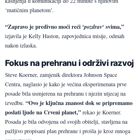
kašnjenja u komunikaciji do 22 minute s njihovim
‘matičnim planetom’.
“Zapravo je predivno moći reći ‘
‘ svima,”
pozdrav
izjavila je Kelly Haston, zapovjednica misije, odmah
nakon izlaska.
Fokus na prehranu i održivi razvoj
Steve Koerner, zamjenik direktora Johnson Space
Centra, naglasio je kako je većina eksperimenata prve
posade bila usmjerena na prehranu i njezin utjecaj na
“Ovo je ključna znanost dok se pripremamo
izvedbu.
poslati ljude na Crveni planet,”
rekao je Koerner.
Posada je bila odvojena od svojih obitelji, stavljena na
pažljivo propisani plan prehrane i prošla je kroz mnoga