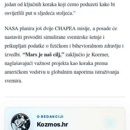
jedan od ključnih koraka koji ćemo poduzeti kako bi
osvijetlili put u sljedeća stoljeća.”
NASA planira još dvije CHAPEA misije, a posade će
nastaviti provoditi simulirane svemirske šetnje i
prikupljati podatke o fizičkom i bihevioralnom zdravlju i
“Mars je naš cilj,”
izvedbi.
zaključio je Koerner,
naglašavajući važnost projekta kao koraka prema
američkom vodstvu u globalnim naporima istraživanja
svemira.
O REDAKCIJI
Kozmos.hr