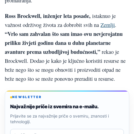
promatranja.
Ross Brockwell, inženjer leta posade,
istaknuo je
važnost održivog života za dobrobit svih na
Zemlji
.
“Vrlo sam zahvalan što sam imao ovu nevjerojatnu
priliku živjeti godinu dana u duhu planetarne
avanture prema uzbudljivoj budućnosti,”
rekao je
Brockwell. Dodao je kako je ključno koristiti resurse ne
brže nego što se mogu obnoviti i proizvoditi otpad ne
brže nego što se može ponovno preraditi u resurse.
NEWSLETTER
Najvažnije priče iz svemira na e-mailu.
Prijavite se za najvažnije priče o svemiru, znanosti i
tehnologiji.