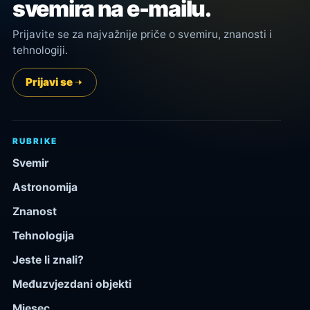
svemira na e-mailu.
Prijavite se za najvažnije priče o svemiru, znanosti i
tehnologiji.
Prijavi se
RUBRIKE
Svemir
Astronomija
Znanost
Tehnologija
Jeste li znali?
Međuzvjezdani objekti
Mjesec