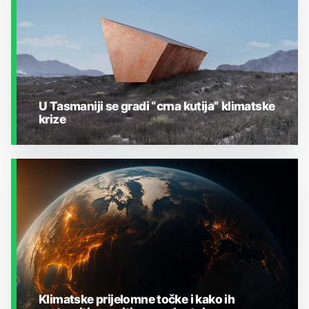
U Tasmaniji se gradi “crna kutija” klimatske
krize
ZEMLJA I OKOLIŠ
Klimatske prijelomne točke i kako ih