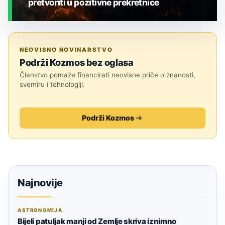
pretvoriti u pozitivne prekretnice
ZEMLJA I OKOLIŠ
NEOVISNO NOVINARSTVO
Podrži Kozmos bez oglasa
Članstvo pomaže financirati neovisne priče o znanosti,
svemiru i tehnologiji.
Podrži Kozmos
Najnovije
ASTRONOMIJA
Bijeli patuljak manji od Zemlje skriva iznimno