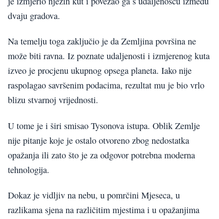
je izmjerio njezin kut i povezao ga s udaljenošću između
dvaju gradova.
Na temelju toga zaključio je da Zemljina površina ne
može biti ravna. Iz poznate udaljenosti i izmjerenog kuta
izveo je procjenu ukupnog opsega planeta. Iako nije
raspolagao savršenim podacima, rezultat mu je bio vrlo
blizu stvarnoj vrijednosti.
U tome je i širi smisao Tysonova istupa. Oblik Zemlje
nije pitanje koje je ostalo otvoreno zbog nedostatka
opažanja ili zato što je za odgovor potrebna moderna
tehnologija.
Dokaz je vidljiv na nebu, u pomrčini Mjeseca, u
razlikama sjena na različitim mjestima i u opažanjima