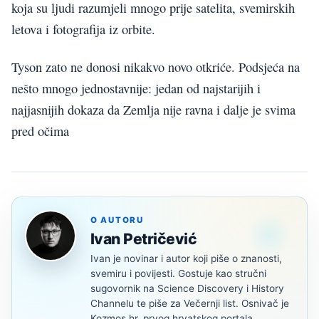
koja su ljudi razumjeli mnogo prije satelita, svemirskih
letova i fotografija iz orbite.
Tyson zato ne donosi nikakvo novo otkriće. Podsjeća na
nešto mnogo jednostavnije: jedan od najstarijih i
najjasnijih dokaza da Zemlja nije ravna i dalje je svima
pred očima
O AUTORU
Ivan Petričević
Ivan je novinar i autor koji piše o znanosti,
svemiru i povijesti. Gostuje kao stručni
sugovornik na Science Discovery i History
Channelu te piše za Večernji list. Osnivač je
Kozmos.hr, prvog hrvatskog portala