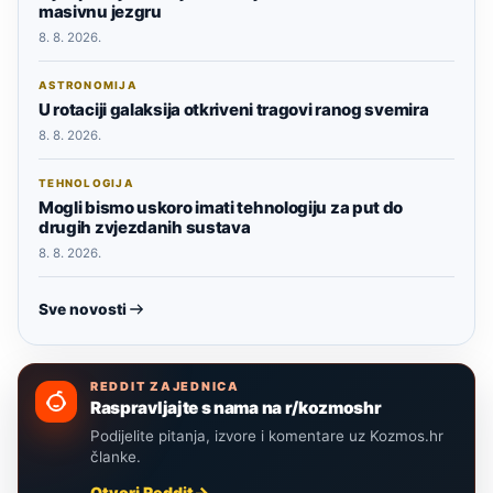
masivnu jezgru
8. 8. 2026.
ASTRONOMIJA
U rotaciji galaksija otkriveni tragovi ranog svemira
8. 8. 2026.
TEHNOLOGIJA
Mogli bismo uskoro imati tehnologiju za put do
drugih zvjezdanih sustava
8. 8. 2026.
Sve novosti
REDDIT ZAJEDNICA
Raspravljajte s nama na r/kozmoshr
Podijelite pitanja, izvore i komentare uz Kozmos.hr
članke.
Otvori Reddit