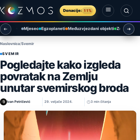
Preskoči na sadržaj
Donacije:
11%
Otvori izbornik
Otvori pretragu
Mjesec
Egzoplaneti
Međuzvjezdani objekti
Zemlja i ok
Naslovnica
Svemir
SVEMIR
Pogledajte kako izgleda
povratak na Zemlju
unutar svemirskog broda
Ivan Petričević
29. veljače 2024.
3 min čitanja