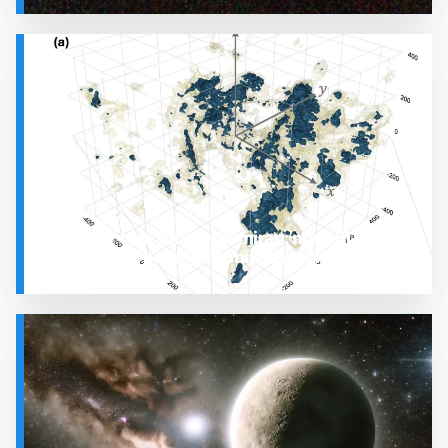
SVEMIR
Prostor oko Sunca nije miran: nova 3D karta
otkrila plin koji stalno mijenja stanje
SVEMIR