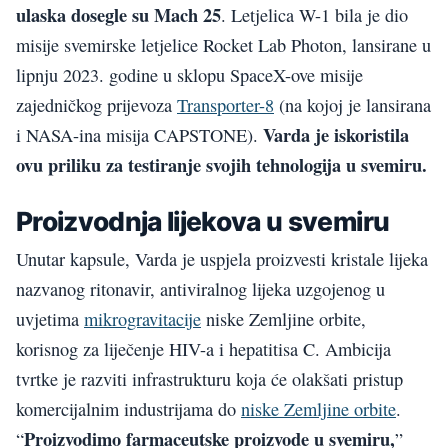
ulaska dosegle su Mach 25
. Letjelica W-1 bila je dio
misije svemirske letjelice Rocket Lab Photon, lansirane u
lipnju 2023. godine u sklopu SpaceX-ove misije
zajedničkog prijevoza
Transporter-8
(na kojoj je lansirana
Varda je iskoristila
i NASA-ina misija CAPSTONE).
ovu priliku za testiranje svojih tehnologija u svemiru.
Proizvodnja lijekova u svemiru
Unutar kapsule, Varda je uspjela proizvesti kristale lijeka
nazvanog ritonavir, antiviralnog lijeka uzgojenog u
uvjetima
mikrogravitacije
niske Zemljine orbite,
korisnog za liječenje HIV-a i hepatitisa C. Ambicija
tvrtke je razviti infrastrukturu koja će olakšati pristup
komercijalnim industrijama do
niske Zemljine orbite
.
Proizvodimo farmaceutske proizvode u svemiru,
“
”