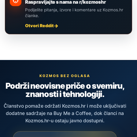
Raspravljajte s nama na r/kozmoshr
Podijelite pitanja, izvore i komentare uz Kozmos.hr
članke.
Otvori Reddit
KOZMOS BEZ OGLASA
Podrži neovisne priče o svemiru,
znanosti i tehnologiji.
Članstvo pomaže održati Kozmos.hr i može uključivati
dodatne sadržaje na Buy Me a Coffee, dok članci na
Kozmos.hr-u ostaju javno dostupni.