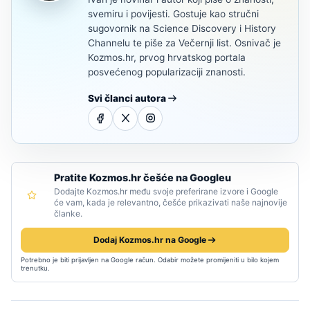
svemiru i povijesti. Gostuje kao stručni
sugovornik na Science Discovery i History
Channelu te piše za Večernji list. Osnivač je
Kozmos.hr, prvog hrvatskog portala
posvećenog popularizaciji znanosti.
Svi članci autora
Pratite Kozmos.hr češće na Googleu
Dodajte Kozmos.hr među svoje preferirane izvore i Google
će vam, kada je relevantno, češće prikazivati naše najnovije
članke.
Dodaj Kozmos.hr na Google
Potrebno je biti prijavljen na Google račun. Odabir možete promijeniti u bilo kojem
trenutku.