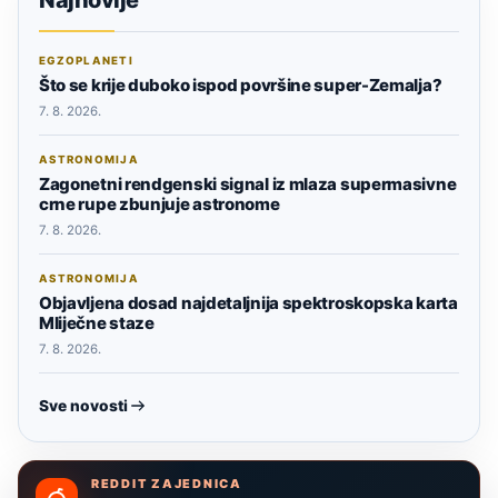
EGZOPLANETI
Što se krije duboko ispod površine super-Zemalja?
7. 8. 2026.
ASTRONOMIJA
Zagonetni rendgenski signal iz mlaza supermasivne
crne rupe zbunjuje astronome
7. 8. 2026.
ASTRONOMIJA
Objavljena dosad najdetaljnija spektroskopska karta
Mliječne staze
7. 8. 2026.
Sve novosti
REDDIT ZAJEDNICA