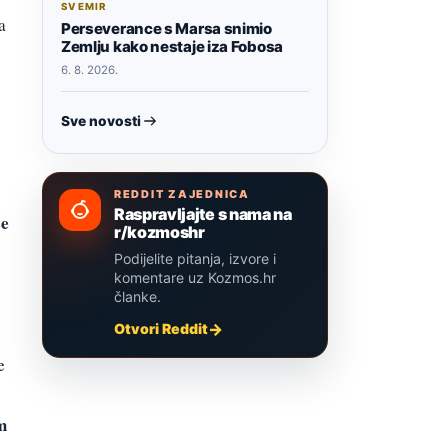
SVEMIR
a
Perseverance s Marsa snimio
Zemlju kako nestaje iza Fobosa
6. 8. 2026.
Sve novosti
REDDIT ZAJEDNICA
Raspravljajte s nama na
se
r/kozmoshr
Podijelite pitanja, izvore i
komentare uz Kozmos.hr
članke.
Otvori Reddit
e
m