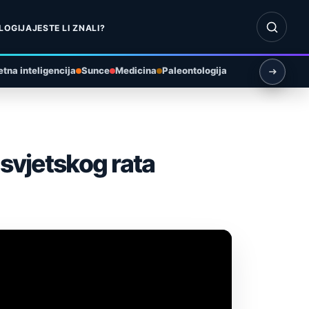
Otvori pr
LOGIJA
JESTE LI ZNALI?
tna inteligencija
Sunce
Medicina
Paleontologija
 svjetskog rata