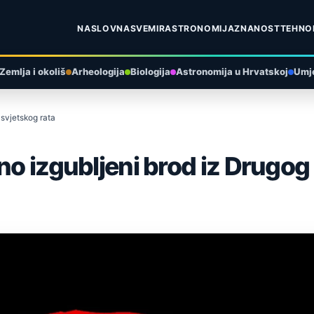
NASLOVNA
SVEMIR
ASTRONOMIJA
ZNANOST
TEHNO
Zemlja i okoliš
Arheologija
Biologija
Astronomija u Hrvatskoj
Umje
 svjetskog rata
no izgubljeni brod iz Drugog