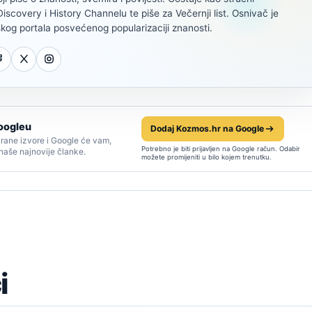
scovery i History Channelu te piše za Večernji list. Osnivač je
kog portala posvećenog popularizaciji znanosti.
oogleu
Dodaj Kozmos.hr na Google
rane izvore i Google će vam,
Potrebno je biti prijavljen na Google račun. Odabir
 naše najnovije članke.
možete promijeniti u bilo kojem trenutku.
i