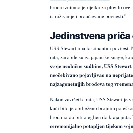
broda iznimno je rijetka za plovilo ove
istraživanje i proučavanje povijesti.”
Jedinstvena priča
USS Stewart ima fascinantnu povijest. N
rata, zarobile su ga japanske snage, koj
svoje neobične sudbine, USS Stewart 
neočekivano pojavljivao na neprijatel
najzagonetnijih brodova tog vremena
Nakon završetka rata, USS Stewart je v
kući bilo je obilježeno brojnim poteško
brod morao biti otegljen do kraja puta.
ceremonijalno potopljen tijekom vojn