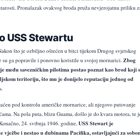
 starosti. Pronalazak ovakvog broda pruža nevjerojatnu priliku z
 o USS Stewartu
akon što je ozbiljno oštećen u bitci tijekom Drugog svjetskog
Zbog
e su ga popravile i ponovno koristile u svojoj mornarici.
je među savezničkim pilotima postao poznat kao brod koji 
jskom teritoriju, što mu je donijelo reputaciju jednog od
.
raćen pod kontrolu američke mornarice, ali njegovo putovanje
ćama. Na pola puta, blizu Guama, došlo je do kvara motora, te j
USS Stewart je
 Konačno, 24. svibnja 1946. godine,
e vježbe i nestao u dubinama Pacifika, ostavljajući za sobo