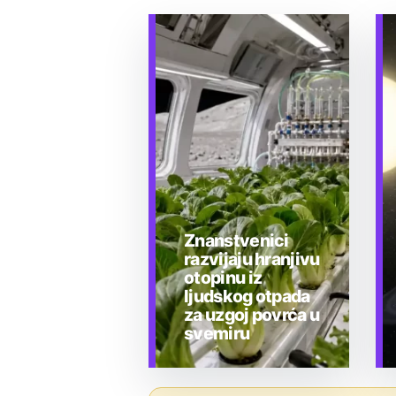
Znanstvenici
razvijaju hranjivu
otopinu iz
ljudskog otpada
za uzgoj povrća u
svemiru