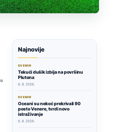
Najnovije
SVEMIR
Tekući dušik izbija na površinu
Plutona
nu
6. 8. 2026.
SVEMIR
Oceani su nekoć prekrivali 90
posto Venere, tvrdi novo
istraživanje
6. 8. 2026.