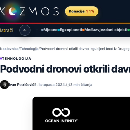
Preskoči na sadržaj
Donacije:
11%
Istraži
Mjesec
Egzoplaneti
Međuzvjezdani objekti
Naslovnica
Tehnologija
Podvodni dronovi otkrili davno izgubljeni brod iz Drugog
TEHNOLOGIJA
Podvodni dronovi otkrili dav
Ivan Petričević
5. listopada 2024.
3 min čitanja