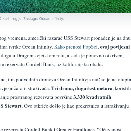
arti regije. Zasluge: Ocean Infinity.
nog vremena, američki razarač USS Stewart pronađen je na dnu
ovaj povijesni
ma tvrtke Ocean Infinity.
Kako prenosi PopSci
,
u ulogu u Drugom svjetskom ratu, a sada je ponovno otkriven,
m rezervatu Cordell Bank, uz kalifornijsku obalu.
na, tim podvodnih dronova Ocean Infinityja naišao je na olupi
Tri drona, duga šest metara
vjesničara i istraživača.
, koristili
3.330 kvadratnih
ranje prostranog rezervata površine
S Stewart
. Ovo otkriće došlo je kao prekretnica u istraživanju
ce rezervata Cordell Bank i Greater Farallones, “Očuvanost