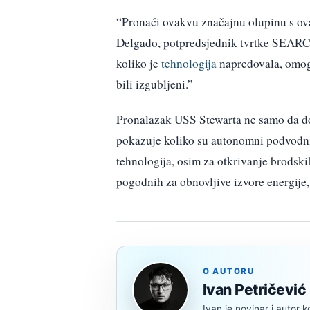
“Pronaći ovakvu značajnu olupinu s ova
Delgado, potpredsjednik tvrtke SEARCH
koliko je
tehnologija
napredovala, omogu
bili izgubljeni.”
Pronalazak USS Stewarta ne samo da don
pokazuje koliko su autonomni podvodni
tehnologija, osim za otkrivanje brodsk
pogodnih za obnovljive izvore energije,
O AUTORU
Ivan Petričević
Ivan je novinar i autor k