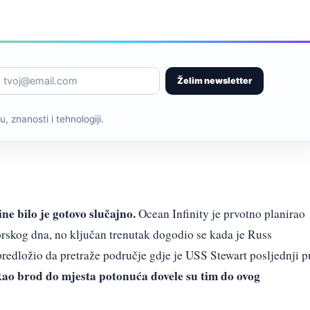
Želim newsletter
, znanosti i tehnologiji.
e bilo je gotovo slučajno.
Ocean Infinity je prvotno planirao
orskog dna, no ključan trenutak dogodio se kada je Russ
redložio da pretraže područje gdje je USS Stewart posljednji p
kao brod do mjesta potonuća dovele su tim do ovog