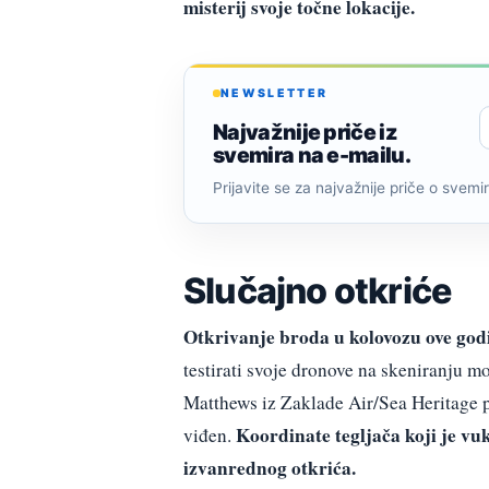
misterij svoje točne lokacije.
NEWSLETTER
Najvažnije priče iz
svemira na e-mailu.
Prijavite se za najvažnije priče o svemiru
Slučajno otkriće
Otkrivanje broda u kolovozu ove godin
testirati svoje dronove na skeniranju m
Matthews iz Zaklade Air/Sea Heritage p
Koordinate tegljača koji je vu
viđen.
izvanrednog otkrića.