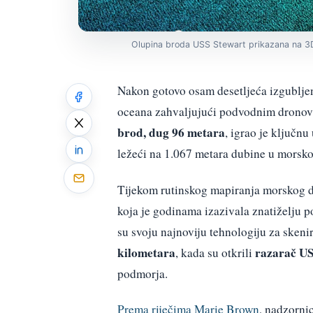
Olupina broda USS Stewart prikazana na 3D k
Nakon gotovo osam desetljeća izgublje
oceana zahvaljujući podvodnim dronovi
brod, dug 96 metara
, igrao je ključn
ležeći na 1.067 metara dubine u morsko
Tijekom rutinskog mapiranja morskog d
koja je godinama izazivala znatiželju po
su svoju najnoviju tehnologiju za skeni
kilometara
razarač US
, kada su otkrili
podmorja.
Prema riječima Marie Brown
, nadzorni