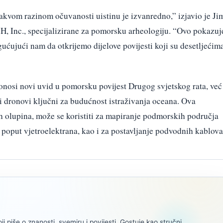
kvom razinom očuvanosti uistinu je izvanredno,” izjavio je Ji
, Inc., specijalizirane za pomorsku arheologiju. “Ovo pokazuj
ćujući nam da otkrijemo dijelove povijesti koji su desetljećim
osi novi uvid u pomorsku povijest Drugog svjetskog rata, već 
 dronovi ključni za budućnost istraživanja oceana. Ova
ih olupina, može se koristiti za mapiranje podmorskih područja
 poput vjetroelektrana, kao i za postavljanje podvodnih kablova
oji piše o znanosti, svemiru i povijesti. Gostuje kao stručni