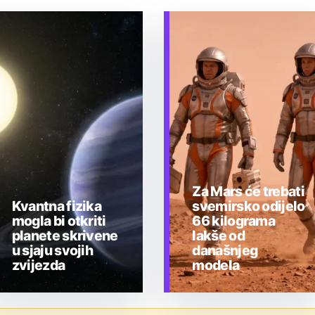
Za Mars će trebati
Kvantna fizika
svemirsko odijelo
mogla bi otkriti
66 kilograma
planete skrivene
lakše od
u sjaju svojih
današnjeg
zvijezda
modela