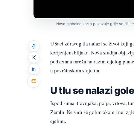
Nova globalna karta pokazuje gdje se diljem
U šaci zdravog tla nalazi se život koji 
korijenjem biljaka. Nova studija objavlj
podzemna mreža na razini cijelog planet
u površinskom sloju tla.
U tlu se nalazi gol
Ispod šuma, travnjaka, polja, vrtova, tu
Zemlji. Ne vidi se golim okom i ne izgle
cjelinu.