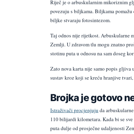
Riječ je o arbuskularnim mikoriznim gljiv
povezuju s biljkama. Biljkama pomažu do
biljke stvaraju fotosintezom.
Taj odnos nije rijetkost. Arbuskularne m
Zemlji. U zdravom tlu mogu znatno prošir
stotinu puta u odnosu na sam doseg kor
Zato nova karta nije samo popis gljiva 
sustav kroz koji se kreću hranjive tvari,
Brojka je gotovo n
Istraživači procjenjuju
da arbuskularne
110 bilijardi kilometara. Kada bi se sve
puta dulje od prosječne udaljenosti Ze