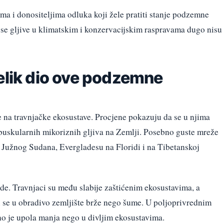
ma i donositeljima odluka koji žele pratiti stanje podzemne
r se gljive u klimatskim i konzervacijskim raspravama dugo nisu
elik dio ove podzemne
e na travnjačke ekosustave. Procjene pokazuju da se u njima
buskularnih mikoriznih gljiva na Zemlji. Posebno guste mreže
 Južnog Sudana, Evergladesu na Floridi i na Tibetanskoj
de. Travnjaci su među slabije zaštićenim ekosustavima, a
u se u obradivo zemljište brže nego šume. U poljoprivrednim
no je upola manja nego u divljim ekosustavima.