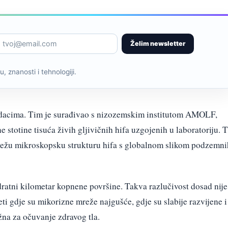
Želim newsletter
, znanosti i tehnologiji.
odacima. Tim je surađivao s nizozemskim institutom AMOLF,
stotine tisuća živih gljivičnih hifa uzgojenih u laboratoriju. T
vežu mikroskopsku strukturu hifa s globalnom slikom podzemni
dratni kilometar kopnene površine. Takva razlučivost dosad nije
ti gdje su mikorizne mreže najgušće, gdje su slabije razvijene i
žna za očuvanje zdravog tla.