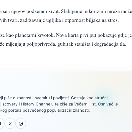
ja se i njegov podzemni život. Slabljenje mikoriznih mreža mož
vih tvari, zadržavanje ugljika i otpornost biljaka na stres.
že kao planetarni krvotok. Nova karta prvi put pokazuje gdje je
rže mijenjaju poljoprivreda, gubitak staništa i degradacija tla.
oji piše o znanosti, svemiru i povijesti. Gostuje kao stručni
scovery i History Channelu te piše za Večernji list. Osnivač je
kog portala posvećenog popularizaciji znanosti.