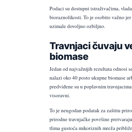
Podaci su dostupni istraživačima, vlada
bioraznolikosti. To je osobito važno je
uzimale dovoljno ozbiljno.
Travnjaci čuvaju v
biomase
Jedan od najvažnijih rezultata odnosi s
nalazi oko 40 posto ukupne biomase ar
predviđene su u poplavnim travnjacima
visoravni.
To je neugodan podatak za zaštitu priro
prirodne travnjačke površine pretvaraj
tlima gustoća mikoriznih mreža približ