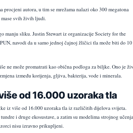
a procjeni autora, u tim se mrežama nalazi oko 300 megatona
d mase svih živih ljudi.
o manju sliku. Justin Stewart iz organizacije Society for the
UN, navodi da u samo jednoj čajnoj žličici tla može biti do 10
iše ne može promatrati kao obična podloga za biljke. Ono je živ
mjena između korijenja, gljiva, bakterija, vode i minerala.
 više od 16.000 uzoraka tla
ke iz više od 16.000 uzoraka tla iz različitih dijelova svijeta.
, tundre i druge ekosustave, a zatim su modelima strojnog učenj
zorci nisu izravno prikupljeni.