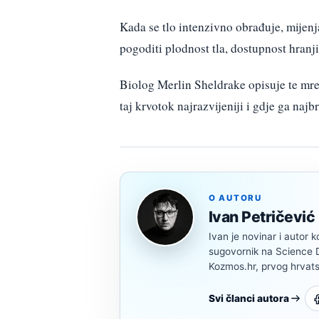
Kada se tlo intenzivno obrađuje, mijen
pogoditi plodnost tla, dostupnost hranji
Biolog Merlin Sheldrake opisuje te mre
taj krvotok najrazvijeniji i gdje ga najb
O AUTORU
Ivan Petričević
Ivan je novinar i autor k
sugovornik na Science Di
Kozmos.hr, prvog hrvats
Svi članci autora