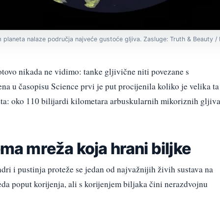
 planeta nalaze područja najveće gustoće gljiva. Zasluge: Truth & Beauty / 
gotovo nikada ne vidimo: tanke gljivične niti povezane s
ena u časopisu Science prvi je put procijenila koliko je velika ta
a: oko 110 bilijardi kilometara arbuskularnih mikoriznih gljiv
ema mreža koja hrani biljke
ndri i pustinja proteže se jedan od najvažnijih živih sustava na
da poput korijenja, ali s korijenjem biljaka čini nerazdvojnu