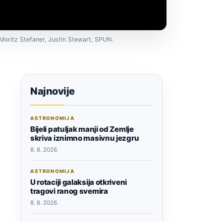
Moritz Stefaner, Justin Stewart, SPUN.
Najnovije
a
ASTRONOMIJA
Bijeli patuljak manji od Zemlje
skriva iznimno masivnu jezgru
8. 8. 2026.
ASTRONOMIJA
U rotaciji galaksija otkriveni
tragovi ranog svemira
8. 8. 2026.