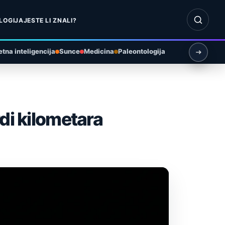
Otvori pr
LOGIJA
JESTE LI ZNALI?
tna inteligencija
Sunce
Medicina
Paleontologija
di kilometara