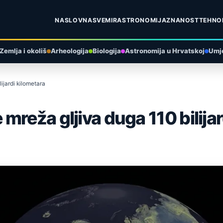
NASLOVNA
SVEMIR
ASTRONOMIJA
ZNANOST
TEHNO
Zemlja i okoliš
Arheologija
Biologija
Astronomija u Hrvatskoj
Umje
ijardi kilometara
reža gljiva duga 110 bilijar