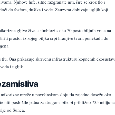
ama. Njihove hife, sitne razgranate niti, šire se kroz tlo i
ći do fosfora, dušika i vode. Zauzvrat dobivaju ugljik koji
ikorizne gljive žive u simbiozi s oko 70 posto biljnih vrsta na
iti prostor iz kojeg biljka crpi hranjive tvari, ponekad i do
ijena.
u tlu. Ona prikazuje skrivenu infrastrukturu kopnenih ekosustav
 voda i ugljik.
ezamisliva
 mikorizne mreže u površinskom sloju tla zajedno dosežu oko
 te niti posložile jedna za drugom, bile bi približno 735 milijuna
mlje od Sunca.