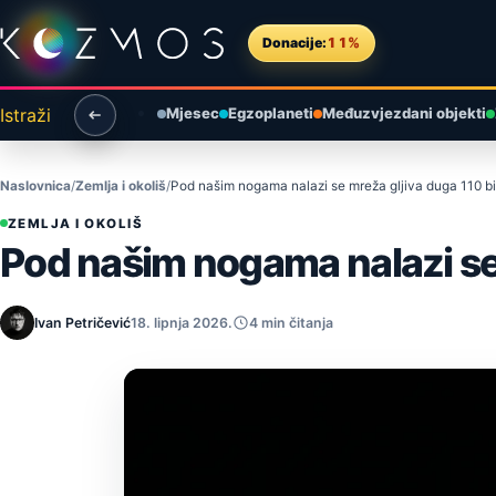
Preskoči na sadržaj
Donacije:
11%
Istraži
Mjesec
Egzoplaneti
Međuzvjezdani objekti
Naslovnica
Zemlja i okoliš
Pod našim nogama nalazi se mreža gljiva duga 110 bil
ZEMLJA I OKOLIŠ
Pod našim nogama nalazi se m
Ivan Petričević
18. lipnja 2026.
4 min čitanja