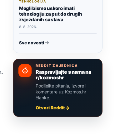
TEHNOLOGIJA
Mogli bismo uskoro imati
tehnologiju za put do drugih
zvjezdanih sustava
8. 8. 2026.
Sve novosti
REDDIT ZAJEDNICA
a,
Raspravljajte s nama na
r/kozmoshr
Podijelite pitanja, izvore i
komentare uz Kozmos.hr
članke.
Otvori Reddit