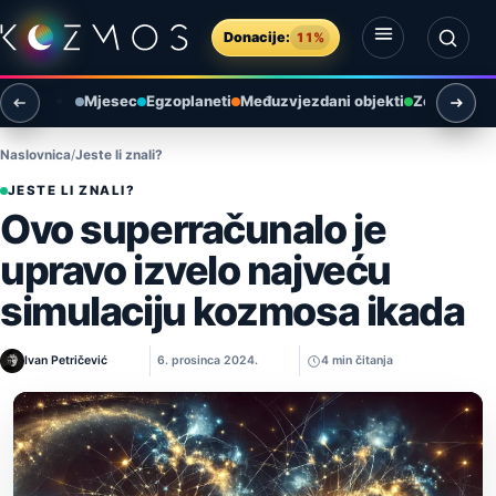
Preskoči na sadržaj
Donacije:
11%
Otvori izbornik
Otvori pretragu
Mjesec
Egzoplaneti
Međuzvjezdani objekti
Zemlja i ok
Naslovnica
Jeste li znali?
JESTE LI ZNALI?
Ovo superračunalo je
upravo izvelo najveću
simulaciju kozmosa ikada
Ivan Petričević
6. prosinca 2024.
4 min čitanja