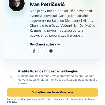
Ivan Petričević
Ivan je novinar i autor koji piše o znanosti,
svemiru i povijesti. Gostuje kao stručni
sugovornik na Science Discovery i History
Channelu te piše za Večernji list. Osnivač je
Kozmos.hr, prvog hrvatskog portala
posvećenog popularizaciji znanosti.
Svi članci autora
Pratite Kozmos.hr češće na Googleu
Dodajte Kozmos.hr među svoje preferirane izvore i Google
će vam, kada je relevantno, češće prikazivati naše najnovije
članke.
Dodaj Kozmos.hr na Google
Potrebno je biti prijavljen na Google račun. Odabir možete promijeniti u bilo kojem
trenutku.