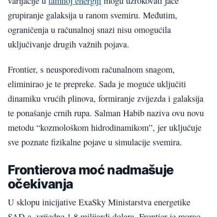
varijacije u
tamnoj energiji
mogu uzrokovati jače
grupiranje galaksija u ranom svemiru. Međutim,
ograničenja u računalnoj snazi nisu omogućila
uključivanje drugih važnih pojava.
Frontier, s neusporedivom računalnom snagom,
eliminirao je te prepreke. Sada je moguće uključiti
dinamiku vrućih plinova, formiranje zvijezda i galaksija
te ponašanje crnih rupa. Salman Habib naziva ovu novu
metodu “kozmološkom hidrodinamikom”, jer uključuje
sve poznate fizikalne pojave u simulacije svemira.
Frontierova moć nadmašuje
očekivanja
U sklopu inicijative ExaSky Ministarstva energetike
SAD-a, vrijedne 1,8 milijardi dolara, Frontier je morao