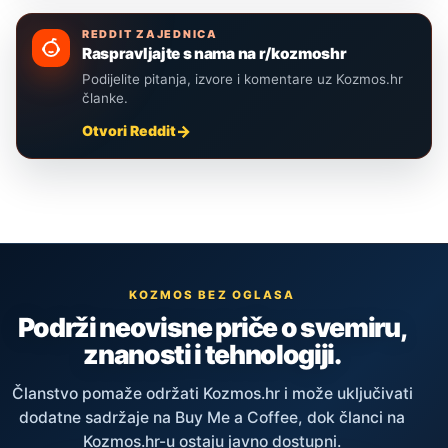
REDDIT ZAJEDNICA
Raspravljajte s nama na r/kozmoshr
Podijelite pitanja, izvore i komentare uz Kozmos.hr
članke.
Otvori Reddit
KOZMOS BEZ OGLASA
Podrži neovisne priče o svemiru,
znanosti i tehnologiji.
Članstvo pomaže održati Kozmos.hr i može uključivati
dodatne sadržaje na Buy Me a Coffee, dok članci na
Kozmos.hr-u ostaju javno dostupni.