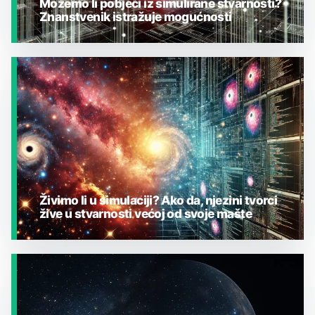
Možemo li pobjeći iz simulirane stvarnosti?
Znanstvenik istražuje mogućnosti
JESTE LI ZNALI?
Živimo li u simulaciji? Ako da, njezini tvorci
žive u stvarnosti većoj od svoje mašte
JESTE LI ZNALI?