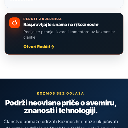
REDDIT ZAJEDNICA
Raspravljajte s nama na r/kozmoshr
Podijelite pitanja, izvore i komentare uz Kozmos.hr
članke.
Otvori Reddit
KOZMOS BEZ OGLASA
Podrži neovisne priče o svemiru,
znanosti i tehnologiji.
Članstvo pomaže održati Kozmos.hr i može uključivati