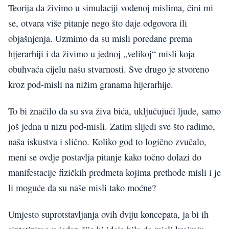
Teorija da živimo u simulaciji vođenoj mislima, čini mi
se, otvara više pitanje nego što daje odgovora ili
objašnjenja. Uzmimo da su misli poredane prema
hijerarhiji i da živimo u jednoj „velikoj“ misli koja
obuhvaća cijelu našu stvarnosti. Sve drugo je stvoreno
kroz pod-misli na nižim granama hijerarhije.
To bi značilo da su sva živa bića, uključujući ljude, samo
još jedna u nizu pod-misli. Zatim slijedi sve što radimo,
naša iskustva i slično. Koliko god to logično zvučalo,
meni se ovdje postavlja pitanje kako točno dolazi do
manifestacije fizičkih predmeta kojima prethode misli i je
li moguće da su naše misli tako moćne?
Umjesto suprotstavljanja ovih dviju koncepata, ja bi ih