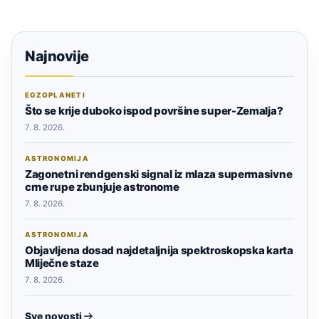
Najnovije
EGZOPLANETI
Što se krije duboko ispod površine super-Zemalja?
7. 8. 2026.
ASTRONOMIJA
Zagonetni rendgenski signal iz mlaza supermasivne
crne rupe zbunjuje astronome
7. 8. 2026.
ASTRONOMIJA
Objavljena dosad najdetaljnija spektroskopska karta
Mliječne staze
7. 8. 2026.
Sve novosti