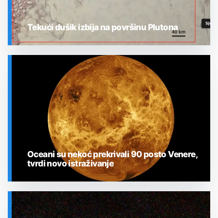
Tekući dušik izbija na površinu Plutona
SVEMIR
Oceani su nekoć prekrivali 90 posto Venere,
tvrdi novo istraživanje
SVEMIR