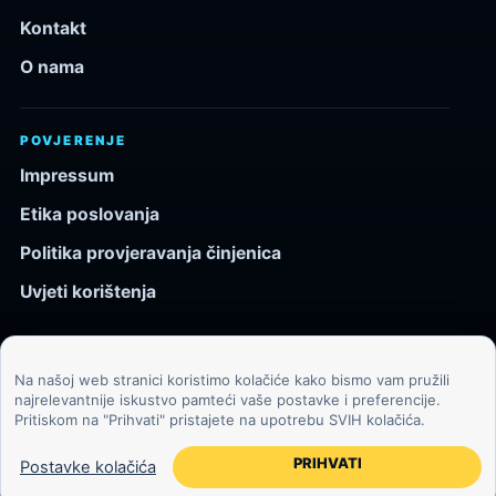
Kontakt
O nama
POVJERENJE
Impressum
Etika poslovanja
Politika provjeravanja činjenica
Uvjeti korištenja
Na našoj web stranici koristimo kolačiće kako bismo vam pružili
© 2026 Kozmos.hr. Sva prava pridržana.
najrelevantnije iskustvo pamteći vaše postavke i preferencije.
Pritiskom na "Prihvati" pristajete na upotrebu SVIH kolačića.
Svemir, znanost, tehnologija i velike ideje za znatiželjne
čitatelje.
PRIHVATI
Postavke kolačića