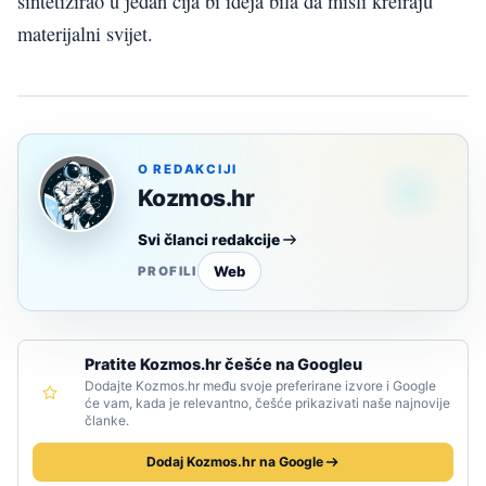
sintetizirao u jedan čija bi ideja bila da misli kreiraju
materijalni svijet.
O REDAKCIJI
Kozmos.hr
Svi članci redakcije
Web
PROFILI
Pratite Kozmos.hr češće na Googleu
Dodajte Kozmos.hr među svoje preferirane izvore i Google
će vam, kada je relevantno, češće prikazivati naše najnovije
članke.
Dodaj Kozmos.hr na Google