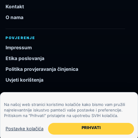
Kontakt
O nama
POVJERENJE
Impressum
Etika poslovanja
Politika provjeravanja činjenica
Uvjeti korištenja
Na našoj web stranici koristimo kolačiće kako bismo vam pružili
© 2026 Kozmos.hr. Sva prava pridržana.
najrelevantnije iskustvo pamteći vaše postavke i preferencije.
Pritiskom na "Prihvati" pristajete na upotrebu SVIH kolačića.
Svemir, znanost, tehnologija i velike ideje za znatiželjne
čitatelje.
PRIHVATI
Postavke kolačića