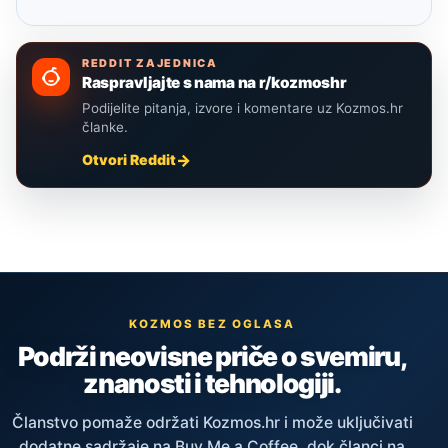
REDDIT ZAJEDNICA
Raspravljajte s nama na r/kozmoshr
Podijelite pitanja, izvore i komentare uz Kozmos.hr
članke.
Otvori Reddit
KOZMOS BEZ OGLASA
Podrži neovisne priče o svemiru,
znanosti i tehnologiji.
Članstvo pomaže održati Kozmos.hr i može uključivati
dodatne sadržaje na Buy Me a Coffee, dok članci na