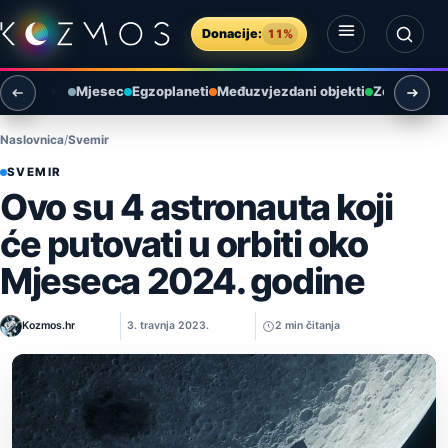
Preskoči na sadržaj
Donacije:
11%
Otvori izbornik
Otvori pretragu
Mjesec
Egzoplaneti
Međuzvjezdani objekti
Zemlja i ok
Naslovnica
Svemir
SVEMIR
Ovo su 4 astronauta koji
će putovati u orbiti oko
Mjeseca 2024. godine
Kozmos.hr
3. travnja 2023.
2 min čitanja