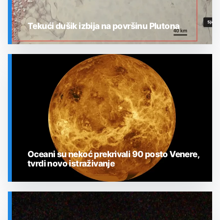
Tekući dušik izbija na površinu Plutona
SVEMIR
Oceani su nekoć prekrivali 90 posto Venere,
tvrdi novo istraživanje
SVEMIR