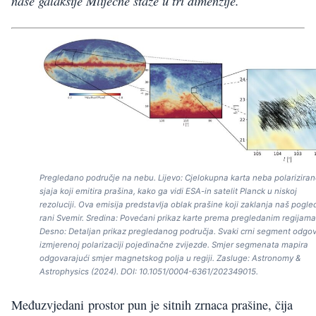
naše galaksije Mliječne staze u tri dimenzije.
Pregledano područje na nebu. Lijevo: Cjelokupna karta neba polarizira
sjaja koji emitira prašina, kako ga vidi ESA-in satelit Planck u niskoj
rezoluciji. Ova emisija predstavlja oblak prašine koji zaklanja naš pogle
rani Svemir. Sredina: Povećani prikaz karte prema pregledanim regijama
Desno: Detaljan prikaz pregledanog područja. Svaki crni segment odgo
izmjerenoj polarizaciji pojedinačne zvijezde. Smjer segmenata mapira
odgovarajući smjer magnetskog polja u regiji. Zasluge: Astronomy &
Astrophysics (2024). DOI: 10.1051/0004-6361/202349015.
Međuzvjedani prostor pun je sitnih zrnaca prašine, čija