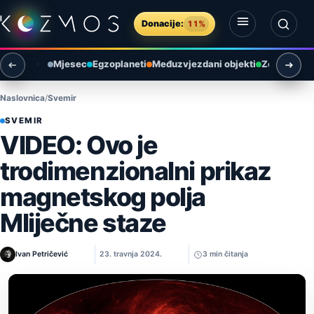
Preskoči na sadržaj
Donacije:
11%
Otvori izbornik
Otvori pretragu
Mjesec
Egzoplaneti
Međuzvjezdani objekti
Zemlja i ok
Naslovnica
Svemir
SVEMIR
VIDEO: Ovo je
trodimenzionalni prikaz
magnetskog polja
Mliječne staze
Ivan Petričević
23. travnja 2024.
3 min čitanja