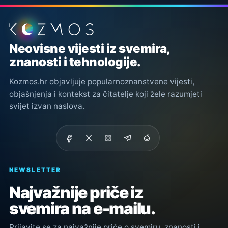
Podnožje stranice
Neovisne vijesti iz svemira,
znanosti i tehnologije.
Kozmos.hr objavljuje popularnoznanstvene vijesti,
objašnjenja i kontekst za čitatelje koji žele razumjeti
svijet izvan naslova.
NEWSLETTER
Najvažnije priče iz
svemira na e-mailu.
Prijavite se za najvažnije priče o svemiru, znanosti i