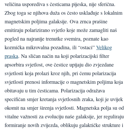
veličina usporediva s česticama pijeska, nije sferična.
Zbog toga se njihova duža os često usklađuje s lokalnim
magnetskim poljima galaksije. Ova zrnca prašine
emitiraju polarizirano svjetlo koje može zamagliti naš
pogled na najranije trenutke svemira, poznate kao
kozmička mikrovalna pozadina, ili “ostaci”
Velikog
praska
. Na sličan način na koji polarizacijski filter
apsorbira svjetlost, ove čestice upijaju dio zvjezdane
svjetlosti koja prolazi kroz njih, pri čemu polarizacija
svjetlosti prenosi informacije o magnetskim poljima koja
obitavaju u tim česticama. Polarizacija odražava
specifičan smjer kretanja svjetlosnih zraka, koji je uvijek
okomit na smjer širenja svjetlosti. Magnetska polja su od
vitalne važnosti za evoluciju naše galaksije, jer reguliraju
formiranje novih zvijezda, oblikuju galaktičke strukture i