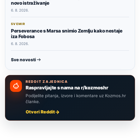
novo istraživanje
6. 8. 2026.
SVEMIR
Perseverance s Marsa snimio Zemlju kako nestaje
iza Fobosa
6. 8. 2026.
Sve novosti
REDDIT ZAJEDNICA
Raspravljajte s nama na r/kozmoshr
Podijelite pitanja, izvore i komentare uz Kozmos.hr
članke.
Otvori Reddit