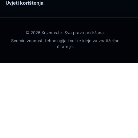
Uvjeti korištenja
© 2026 Kozmos.hr. Sva prava pridržana.
Svemir, znanost, tehnologija i velike ideje za znatiželjne
čitatelje.