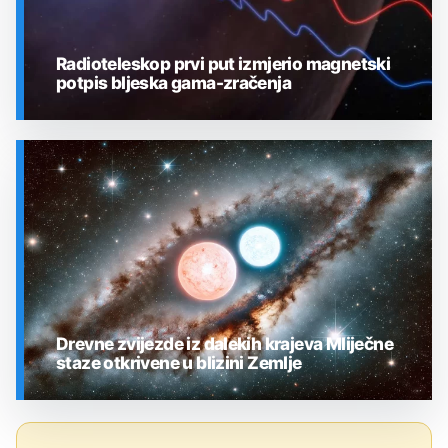
Radioteleskop prvi put izmjerio magnetski
potpis bljeska gama-zračenja
SVEMIR
Drevne zvijezde iz dalekih krajeva Mliječne
staze otkrivene u blizini Zemlje
SVEMIR