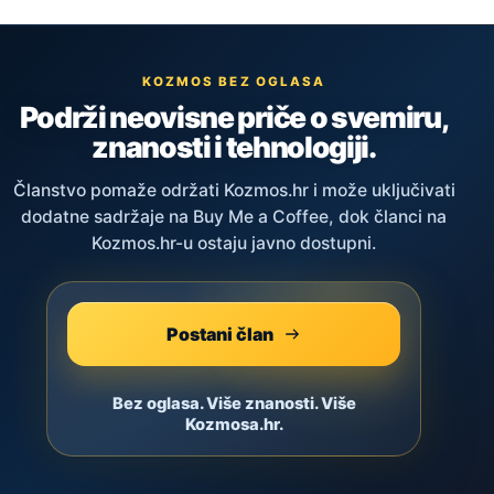
KOZMOS BEZ OGLASA
Podrži neovisne priče o svemiru,
znanosti i tehnologiji.
Članstvo pomaže održati Kozmos.hr i može uključivati
dodatne sadržaje na Buy Me a Coffee, dok članci na
Kozmos.hr-u ostaju javno dostupni.
Postani član
Bez oglasa. Više znanosti. Više
Kozmosa.hr.