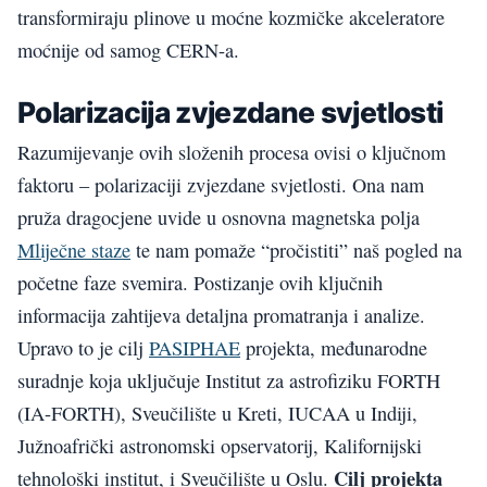
transformiraju plinove u moćne kozmičke akceleratore
moćnije od samog CERN-a.
Polarizacija zvjezdane svjetlosti
Razumijevanje ovih složenih procesa ovisi o ključnom
faktoru – polarizaciji zvjezdane svjetlosti. Ona nam
pruža dragocjene uvide u osnovna magnetska polja
Mliječne staze
te nam pomaže “pročistiti” naš pogled na
početne faze svemira. Postizanje ovih ključnih
informacija zahtijeva detaljna promatranja i analize.
Upravo to je cilj
PASIPHAE
projekta, međunarodne
suradnje koja uključuje Institut za astrofiziku FORTH
(IA-FORTH), Sveučilište u Kreti, IUCAA u Indiji,
Južnoafrički astronomski opservatorij, Kalifornijski
Cilj projekta
tehnološki institut, i Sveučilište u Oslu.