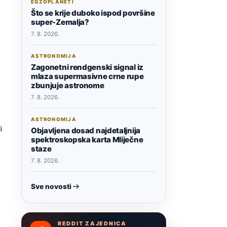
EGZOPLANETI
Što se krije duboko ispod površine
super-Zemalja?
7. 8. 2026.
ASTRONOMIJA
Zagonetni rendgenski signal iz
mlaza supermasivne crne rupe
zbunjuje astronome
7. 8. 2026.
ASTRONOMIJA
i
Objavljena dosad najdetaljnija
spektroskopska karta Mliječne
staze
7. 8. 2026.
Sve novosti
REDDIT ZAJEDNICA