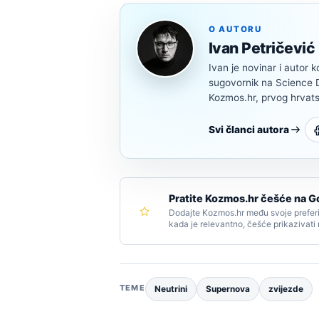
O AUTORU
Ivan Petričević
Ivan je novinar i autor k
sugovornik na Science Di
Kozmos.hr, prvog hrvats
Svi članci autora
Pratite Kozmos.hr češće na G
Dodajte Kozmos.hr među svoje preferi
kada je relevantno, češće prikazivati
TEME
Neutrini
Supernova
zvijezde