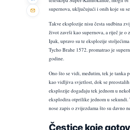
teleskopa Super-Kamiokande, mogli bi pr
supernova, uključujući i onih koje su s
Takve eksplozije nisu česta sudbina zv
život završi kao supernova, a riječ je 
Ipak, upravo su te eksplozije stoljeći
Tycho Brahe 1572. promatrao je superno
godine.
Ono što se vidi, međutim, tek je tanka 
kao vidljiva svjetlost, dok se preostali
eksplozije događaju tek jednom u nekoli
eksplodira otprilike jednom u sekundi. 
nose zapis o zvijezdama što su davno ne
Čestice koje gotov