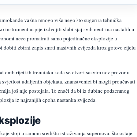
amiokande važna mnogo više nego što sugerira tehnička
o instrument uspije izdvojiti slabi sjaj svih neutrina nastalih u
ronomi neće promatrati samo pojedinačne eksplozije u
 dobiti zbirni zapis smrti masivnih zvijezda kroz gotovo cijelu
 od onih rijetkih trenutaka kada se otvori sasvim nov prozor u
 svjetlost udaljenih objekata, znanstvenici bi mogli proučavati
emlja još nije postojala. To znači da bi iz dubine podzemnog
plozija iz najranijih epoha nastanka zvijezda.
ksplozije
koje stoji u samom središtu istraživanja supernova: što ostaje