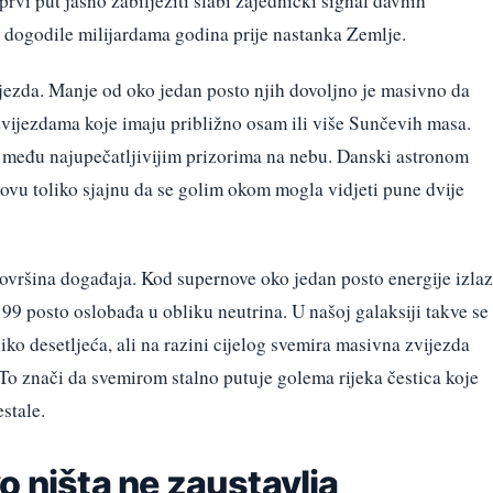
vi put jasno zabilježiti slabi zajednički signal davnih
e dogodile milijardama godina prije nastanka Zemlje.
ijezda. Manje od oko jedan posto njih dovoljno je masivno da
o zvijezdama koje imaju približno osam ili više Sunčevih masa.
ma među najupečatljivijim prizorima na nebu. Danski astronom
vu toliko sjajnu da se golim okom mogla vidjeti pune dvije
površina događaja. Kod supernove oko jedan posto energije izlaz
h 99 posto oslobađa u obliku neutrina. U našoj galaksiji takve se
ko desetljeća, ali na razini cijelog svemira masivna zvijezda
To znači da svemirom stalno putuje golema rijeka čestica koje
stale.
o ništa ne zaustavlja