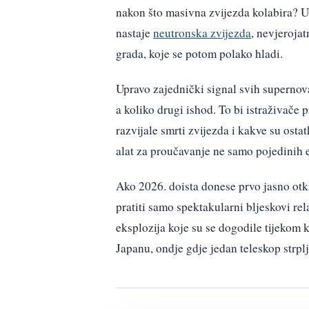
nakon što masivna zvijezda kolabira? U
nastaje
neutronska zvijezda
, nevjeroja
grada, koje se potom polako hladi.
Upravo zajednički signal svih supernova
a koliko drugi ishod. To bi istraživače 
razvijale smrti zvijezda i kakve su osta
alat za proučavanje ne samo pojedinih e
Ako 2026. doista donese prvo jasno otkr
pratiti samo spektakularni bljeskovi rel
eksplozija koje su se dogodile tijekom
Japanu, ondje gdje jedan teleskop strplj