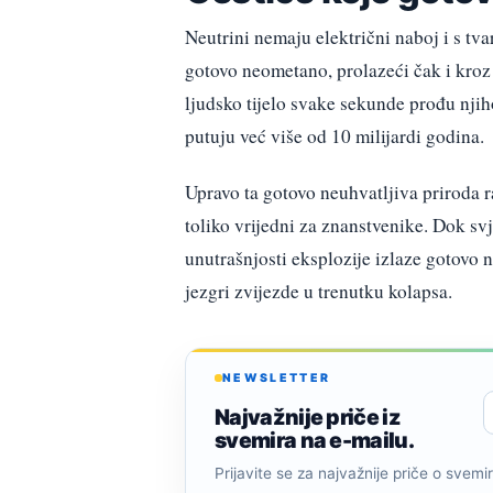
Neutrini nemaju električni naboj i s tv
gotovo neometano, prolazeći čak i kroz 
ljudsko tijelo svake sekunde prođu nji
putuju već više od 10 milijardi godina.
Upravo ta gotovo neuhvatljiva priroda ra
toliko vrijedni za znanstvenike. Dok svj
unutrašnjosti eksplozije izlaze gotovo 
jezgri zvijezde u trenutku kolapsa.
NEWSLETTER
Najvažnije priče iz
svemira na e-mailu.
Prijavite se za najvažnije priče o svemiru