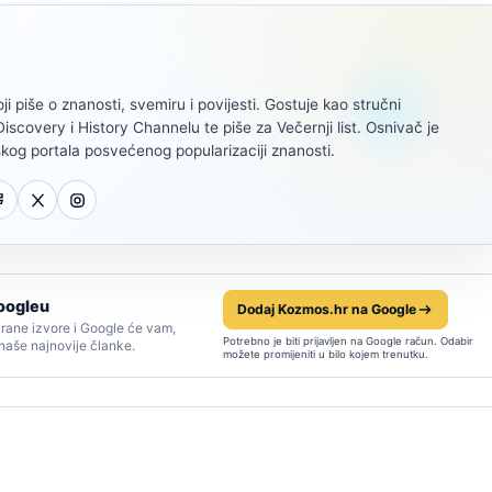
oji piše o znanosti, svemiru i povijesti. Gostuje kao stručni
scovery i History Channelu te piše za Večernji list. Osnivač je
kog portala posvećenog popularizaciji znanosti.
oogleu
Dodaj Kozmos.hr na Google
rane izvore i Google će vam,
Potrebno je biti prijavljen na Google račun. Odabir
 naše najnovije članke.
možete promijeniti u bilo kojem trenutku.