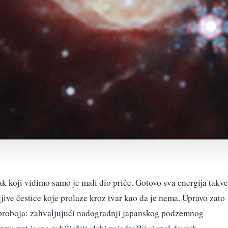
k koji vidimo samo je mali dio priče. Gotovo sva energija takve
ljive čestice koje prolaze kroz tvar kao da je nema. Upravo zato
proboja: zahvaljujući nadogradnji japanskog podzemnog