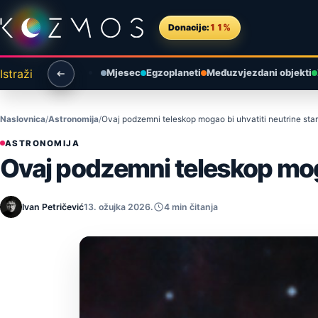
Preskoči na sadržaj
Donacije:
11%
Istraži
Mjesec
Egzoplaneti
Međuzvjezdani objekti
Naslovnica
Astronomija
Ovaj podzemni teleskop mogao bi uhvatiti neutrine star
ASTRONOMIJA
Ovaj podzemni teleskop moga
Ivan Petričević
13. ožujka 2026.
4 min čitanja