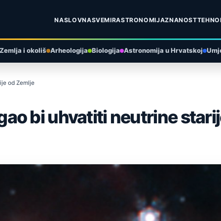
NASLOVNA
SVEMIR
ASTRONOMIJA
ZNANOST
TEHNO
Zemlja i okoliš
Arheologija
Biologija
Astronomija u Hrvatskoj
Umje
ije od Zemlje
o bi uhvatiti neutrine stari