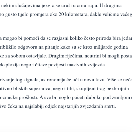
 nekim slučajevima jezgra se uruši u crnu rupu. U drugima
tno gusto tijelo promjera oko 20 kilometara, dakle veličine veće
 mogao bi pomoći da se razjasni koliko često priroda bira jeda
približilo odgovoru na pitanje kako su se kroz milijarde godina
tke za sobom ostavljale. Drugim riječima, neutrini bi mogli posta
ksplozija nego i čitave povijesti masivnih zvijezda.
ivanje tog signala, astronomija će ući u novu fazu. Više se neć
ativno bliskih supernova, nego i tihi, skupljeni trag bezbrojnih
 kozmičke prošlosti. A sve bi moglo početi duboko pod zemljom 
ivo čeka na najslabiji odjek najstarijih zvjezdanih smrti.