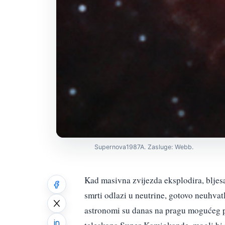
Supernova1987A. Zasluge: Webb.
Kad masivna zvijezda eksplodira, bljesa
smrti odlazi u neutrine, gotovo neuhvat
astronomi su danas na pragu mogućeg 