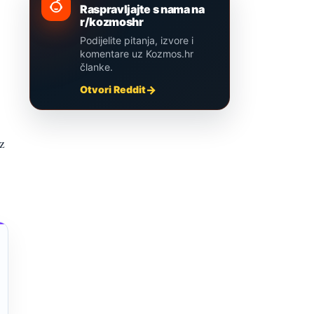
Raspravljajte s nama na
r/kozmoshr
Podijelite pitanja, izvore i
komentare uz Kozmos.hr
članke.
Otvori Reddit
iz