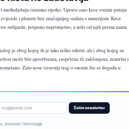
ari međudjeluju iznimno rijetko. Upravo zato kroz svemir putuju
zvijezde i planete bez značajnijeg sudara s materijom. Kroz
hove milijarde, potpuno neprimjetno, a neki od njih prema nama
zlog je zbog kojeg ih je tako teško otkriti, ali i zbog kojeg su
etlost može biti apsorbirana, raspršena ili zaklonjena, neutrini 
neometano. Zato nose izravniji trag o onome što se događa u
Želim newsletter
, znanosti i tehnologiji.