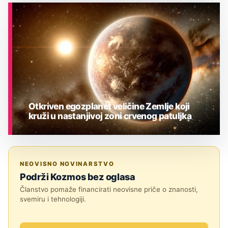
ASTRONOMIJA
Otkriven egozplanet veličine Zemlje koji
kruži u nastanjivoj zoni crvenog patuljka
ASTRONOMIJA
NEOVISNO NOVINARSTVO
Podrži Kozmos bez oglasa
Članstvo pomaže financirati neovisne priče o znanosti,
svemiru i tehnologiji.