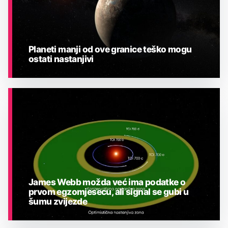
Planeti manji od ove granice teško mogu
ostati nastanjivi
ASTRONOMIJA
James Webb možda već ima podatke o
prvom egzomjesecu, ali signal se gubi u
šumu zvijezde