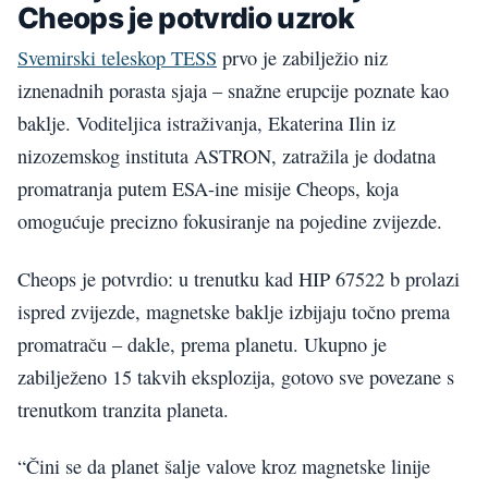
Cheops je potvrdio uzrok
Svemirski teleskop TESS
prvo je zabilježio niz
iznenadnih porasta sjaja – snažne erupcije poznate kao
baklje. Voditeljica istraživanja, Ekaterina Ilin iz
nizozemskog instituta ASTRON, zatražila je dodatna
promatranja putem ESA-ine misije Cheops, koja
omogućuje precizno fokusiranje na pojedine zvijezde.
Cheops je potvrdio: u trenutku kad HIP 67522 b prolazi
ispred zvijezde, magnetske baklje izbijaju točno prema
promatraču – dakle, prema planetu. Ukupno je
zabilježeno 15 takvih eksplozija, gotovo sve povezane s
trenutkom tranzita planeta.
“Čini se da planet šalje valove kroz magnetske linije