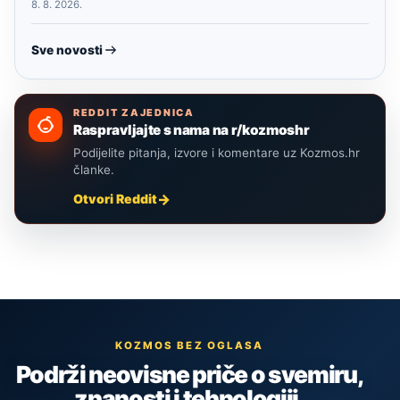
8. 8. 2026.
Sve novosti
REDDIT ZAJEDNICA
Raspravljajte s nama na r/kozmoshr
Podijelite pitanja, izvore i komentare uz Kozmos.hr
članke.
Otvori Reddit
KOZMOS BEZ OGLASA
Podrži neovisne priče o svemiru,
znanosti i tehnologiji.