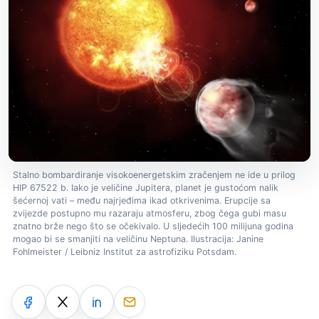
Stalno bombardiranje visokoenergetskim zračenjem ne ide u prilog
HIP 67522 b. Iako je veličine Jupitera, planet je gustoćom nalik
šećernoj vati – među najrjeđima ikad otkrivenima. Erupcije sa
zvijezde postupno mu razaraju atmosferu, zbog čega gubi masu
znatno brže nego što se očekivalo. U sljedećih 100 milijuna godina
mogao bi se smanjiti na veličinu Neptuna. Ilustracija: Janine
Fohlmeister / Leibniz Institut za astrofiziku Potsdam.