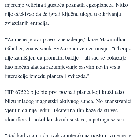
mjerenje veličina i gustoća poznatih egzoplaneta. Nitko
nije očekivao da će igrati ključnu ulogu u otkrivanju
zvjezdanih erupcija.
“Za mene je ovo pravo iznenađenje,” kaže Maximillian
Günther, znanstvenik ESA-e zadužen za misiju. “Cheops
nije zamišljen da promatra baklje – ali sad se pokazuje
kao moćan alat za razumijevanje sasvim novih vrsta
interakcije između planeta i zvijezda.”
HIP 67522 b je bio prvi poznati planet koji kruži tako
blizu mladog magnetski aktivnog sunca. No znanstvenici
vjeruju da nije jedini. Ekaterina Ilin kaže da su već
identificirali nekoliko sličnih sustava, a potraga se širi.
“Sad kad znamo da ovakva interakcija postoji, vrijeme je