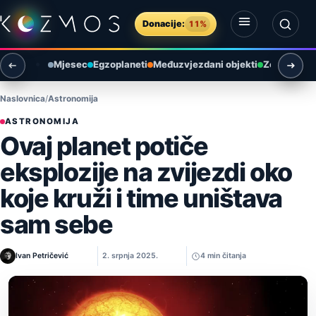
Preskoči na sadržaj
Donacije:
11%
Otvori izbornik
Otvori pretragu
Mjesec
Egzoplaneti
Međuzvjezdani objekti
Zemlja i ok
Naslovnica
Astronomija
ASTRONOMIJA
Ovaj planet potiče
eksplozije na zvijezdi oko
koje kruži i time uništava
sam sebe
Ivan Petričević
2. srpnja 2025.
4 min čitanja