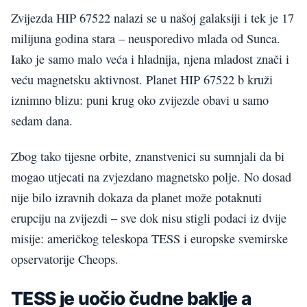
Zvijezda HIP 67522 nalazi se u našoj galaksiji i tek je 17
milijuna godina stara – neusporedivo mlađa od Sunca.
Iako je samo malo veća i hladnija, njena mladost znači i
veću magnetsku aktivnost. Planet HIP 67522 b kruži
iznimno blizu: puni krug oko zvijezde obavi u samo
sedam dana.
Zbog tako tijesne orbite, znanstvenici su sumnjali da bi
mogao utjecati na zvjezdano magnetsko polje. No dosad
nije bilo izravnih dokaza da planet može potaknuti
erupciju na zvijezdi – sve dok nisu stigli podaci iz dvije
misije: američkog teleskopa TESS i europske svemirske
opservatorije Cheops.
TESS je uočio čudne baklje a