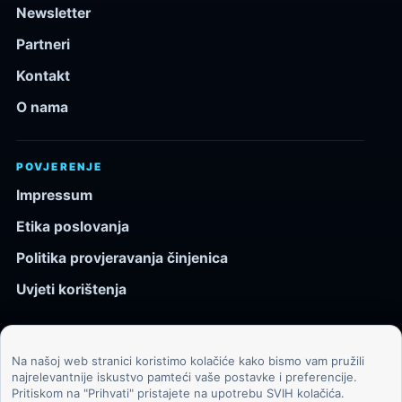
Newsletter
Partneri
Kontakt
O nama
POVJERENJE
Impressum
Etika poslovanja
Politika provjeravanja činjenica
Uvjeti korištenja
Na našoj web stranici koristimo kolačiće kako bismo vam pružili
© 2026 Kozmos.hr. Sva prava pridržana.
najrelevantnije iskustvo pamteći vaše postavke i preferencije.
Pritiskom na "Prihvati" pristajete na upotrebu SVIH kolačića.
Svemir, znanost, tehnologija i velike ideje za znatiželjne