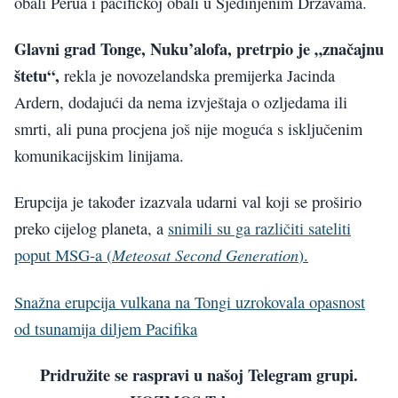
obali Perua i pacifičkoj obali u Sjedinjenim Državama.
Glavni grad Tonge, Nuku’alofa, pretrpio je „značajnu
štetu“,
rekla je novozelandska premijerka Jacinda
Ardern, dodajući da nema izvještaja o ozljedama ili
smrti, ali puna procjena još nije moguća s isključenim
komunikacijskim linijama.
Erupcija je također izazvala udarni val koji se proširio
preko cijelog planeta, a
snimili su ga različiti sateliti
Meteosat Second Generation
poput MSG-a (
).
Snažna erupcija vulkana na Tongi uzrokovala opasnost
od tsunamija diljem Pacifika
Pridružite se raspravi u našoj Telegram grupi.