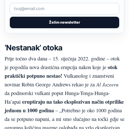
Želim newsletter
‘Nestanak’ otoka
Prije točno dva dana – 15. siječnja 2022. godine – otok
otok
je pogodila nova drastična erupcija nakon koje je
praktički potpuno nestao!
Vulkanolog i znanstveni
Al Jazeeru
novinar Robin George Andrews rekao je za
da podmorski vulkani poput Hunga-Tonga-Hunga-
eruptiraju na tako eksplozivan način otprilike
Ha’apai
jednom u 1000 godina
– „Potrebno je oko 1000 godina
da se potpuno napuni, a mi smo slučajno na točki gdje se
ogromna količina magme oslobađa na vrlo eksplozivan