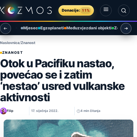
Preskoči na sadržaj
Donacije:
11%
Otvori izbornik
Otvori pretragu
Mjesec
Egzoplaneti
Međuzvjezdani objekti
Zemlja i ok
Naslovnica
Znanost
ZNANOST
Otok u Pacifiku nastao,
povećao se i zatim
‘nestao’ usred vulkanske
aktivnosti
Filip
17. siječnja 2022.
4 min čitanja