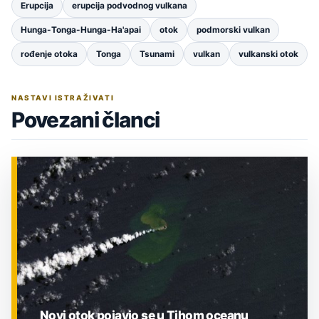
Erupcija
erupcija podvodnog vulkana
Hunga-Tonga-Hunga-Ha'apai
otok
podmorski vulkan
rođenje otoka
Tonga
Tsunami
vulkan
vulkanski otok
NASTAVI ISTRAŽIVATI
Povezani članci
Novi otok pojavio se u Tihom oceanu