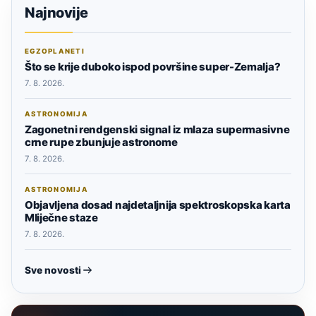
Najnovije
EGZOPLANETI
Što se krije duboko ispod površine super-Zemalja?
7. 8. 2026.
ASTRONOMIJA
Zagonetni rendgenski signal iz mlaza supermasivne
crne rupe zbunjuje astronome
7. 8. 2026.
ASTRONOMIJA
Objavljena dosad najdetaljnija spektroskopska karta
Mliječne staze
7. 8. 2026.
Sve novosti