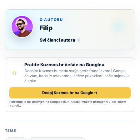
O AUTORU
Filip
Svi članci autora
Pratite Kozmos.hr češće na Googleu
Dodajte Kozmos.hr među svoje preferirane izvore i Google
će vam, kada je relevantno, češće prikazivati naše najnovije
članke.
Dodaj Kozmos.hr na Google
Potrebno je biti prijavljen na Google račun. Odabir možete promijeniti u bilo kojem
trenutku.
TEME