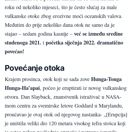
roku od nekoliko mjeseci, što je često slučaj za male
vulkanske otoke zbog erozivne moći oceanskih valova.
Međutim do prije nekoliko dana otok ne samo da je
već se između sredine
stajao – sedam godina kasnije –
studenoga 2021.
početka siječnja 2022. dramatično
i
povećao!
Povećanje otoka
Hunga-Tonga
Krajem prosinca, otok koji se sada zove
Hunga-Ha’apai
, počeo je eruptirati iz novog vulkanskog
otvora. Dan Slayback, znanstvenik istraživač u NASA-
inom centru za svemirske letove Goddard u Marylandu,
proučavao je ovaj otok od njegovog nastanka- „[Erupcija]
je uništila veliki dio 120 metara visokog tefra stošca koji
je ostao nakon posljednje erupcije i potpuno ispunila