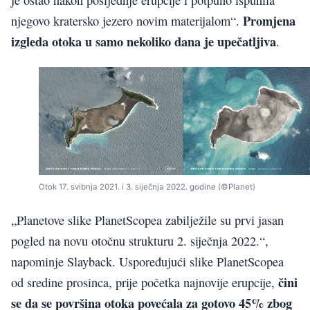
Promjena
njegovo kratersko jezero novim materijalom“.
izgleda otoka u samo nekoliko dana je upečatljiva
.
Otok 17. svibnja 2021. i 3. siječnja 2022. godine (©Planet)
„Planetove slike PlanetScopea zabilježile su prvi jasan
pogled na novu otočnu strukturu 2. siječnja 2022.“,
napominje Slayback. Uspoređujući slike PlanetScopea
čini
od sredine prosinca, prije početka najnovije erupcije,
se da se površina otoka povećala za gotovo 45% zbog