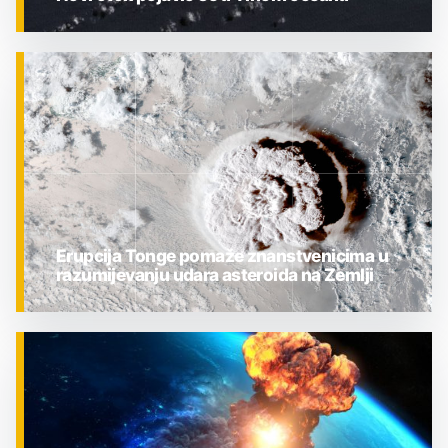
ZNANOST
Erupcija Tonge pomaže znanstvenicima u
razumijevanju udara asteroida na Zemlji
ZNANOST