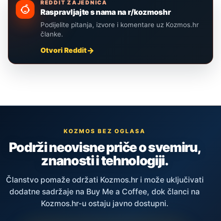
REDDIT ZAJEDNICA
Raspravljajte s nama na r/kozmoshr
Podijelite pitanja, izvore i komentare uz Kozmos.hr
članke.
Otvori Reddit
KOZMOS BEZ OGLASA
Podrži neovisne priče o svemiru,
znanosti i tehnologiji.
Članstvo pomaže održati Kozmos.hr i može uključivati
dodatne sadržaje na Buy Me a Coffee, dok članci na
Kozmos.hr-u ostaju javno dostupni.