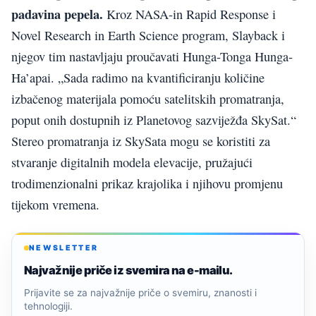
padavina pepela.
Kroz NASA-in Rapid Response i
Novel Research in Earth Science program, Slayback i
njegov tim nastavljaju proučavati Hunga-Tonga Hunga-
Ha’apai. „Sada radimo na kvantificiranju količine
izbačenog materijala pomoću satelitskih promatranja,
poput onih dostupnih iz Planetovog sazviježđa SkySat.“
Stereo promatranja iz SkySata mogu se koristiti za
stvaranje digitalnih modela elevacije, pružajući
trodimenzionalni prikaz krajolika i njihovu promjenu
tijekom vremena.
NEWSLETTER
Najvažnije priče iz svemira na e-mailu.
Prijavite se za najvažnije priče o svemiru, znanosti i
tehnologiji.