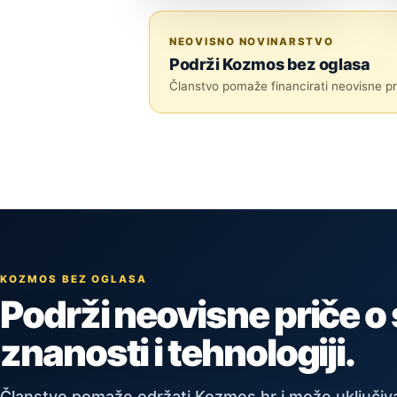
ZNANOST
NEOVISNO NOVINARSTVO
Podrži Kozmos bez oglasa
Članstvo pomaže financirati neovisne pri
KOZMOS BEZ OGLASA
Podrži neovisne priče o
znanosti i tehnologiji.
Članstvo pomaže održati Kozmos.hr i može uključiva