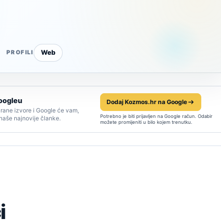
Web
PROFILI
oogleu
Dodaj Kozmos.hr na Google
rane izvore i Google će vam,
Potrebno je biti prijavljen na Google račun. Odabir
 naše najnovije članke.
možete promijeniti u bilo kojem trenutku.
i