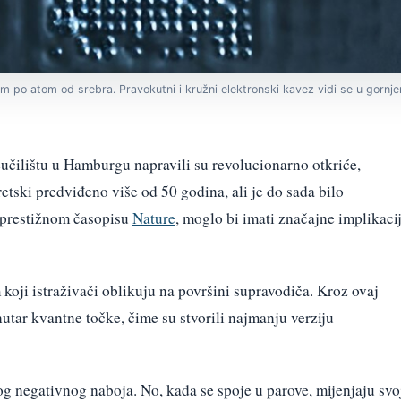
m po atom od srebra. Pravokutni i kružni elektronski kavez vidi se u gornje
eučilištu u Hamburgu napravili su revolucionarno otkriće,
etski predviđeno više od 50 godina, ali je do sada bilo
u prestižnom časopisu
Nature
, moglo bi imati značajne implikaci
 koji istraživači oblikuju na površini supravodiča. Kroz ovaj
nutar kvantne točke, čime su stvorili najmanju verziju
og negativnog naboja. No, kada se spoje u parove, mijenjaju svo