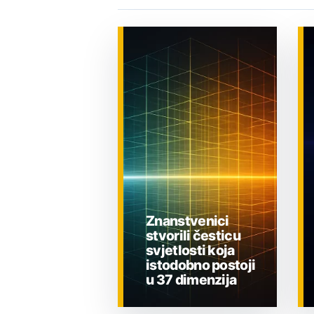
Znanstvenici
stvorili česticu
svjetlosti koja
istodobno postoji
u 37 dimenzija