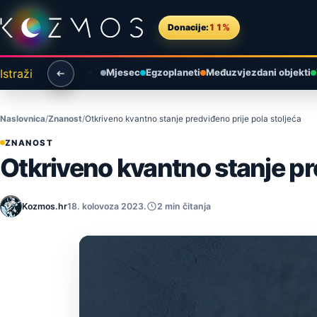
Preskoči na sadržaj
Donacije:
11%
Istraži
Mjesec
Egzoplaneti
Međuzvjezdani objekti
Naslovnica
Znanost
Otkriveno kvantno stanje predviđeno prije pola stoljeća
ZNANOST
Otkriveno kvantno stanje pre
Kozmos.hr
18. kolovoza 2023.
2 min čitanja