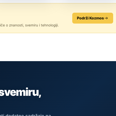
ZNANOST
ZNANOST
Podrži Kozmos
če o znanosti, svemiru i tehnologiji.
 svemiru,
ti dodatne sadržaje na