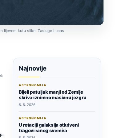
m lijevom kutu slike. Zasluge Lucas
Najnovije
je
ASTRONOMIJA
Bijeli patuljak manji od Zemlje
skriva iznimno masivnu jezgru
8. 8. 2026.
ASTRONOMIJA
U rotaciji galaksija otkriveni
tragovi ranog svemira
ja
8. 8. 2026.