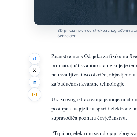
3D prikaz nekih od struktura izgrađenih ato
Schneider.
Znanstvenici s Odsjeka za fiziku na Sv
promatrajući kvantno stanje koje je teor
neuhvatljivo. Ovo otkriće, objavljeno 
za budućnost kvantne tehnologije.
U srži ovog istraživanja je umjetni atom
postupak, uspjeli su spariti elektrone u
supravodiča poznatu čovječanstvu.
“Tipično, elektroni se odbijaju zbog sv