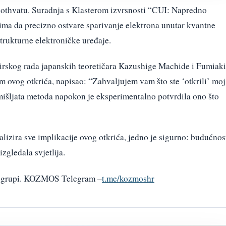
othvatu. Suradnja s Klasterom izvrsnosti “CUI: Napredno
čima da precizno ostvare sparivanje elektrona unutar kvantne
trukturne elektroničke uređaje.
irskog rada japanskih teoretičara Kazushige Machide i Fumiaki
m ovog otkrića, napisao: “Zahvaljujem vam što ste ‘otkrili’ moj
domišljata metoda napokon je eksperimentalno potvrdila ono što
lizira sve implikacije ovog otkrića, jedno je sigurno: budućnos
izgledala svjetlija.
am grupi. KOZMOS Telegram –
t.me/kozmoshr