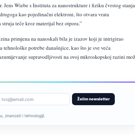
r. Jens Wiebe s Instituta za nanostrukture i fiziku čvrstog stanja
drugoga kao pojedinačni elektroni, što otvara vrata
 struja teče kroz materijal bez otpora.”
ezina primjena na nanoskali bila je izazov koji je intrigirao
a tehnološke potrebe današnjice, kao što je sve veća
razumijevanje supravodljivosti na ovoj mikroskopskoj razini mo
Želim newsletter
, znanosti i tehnologiji.