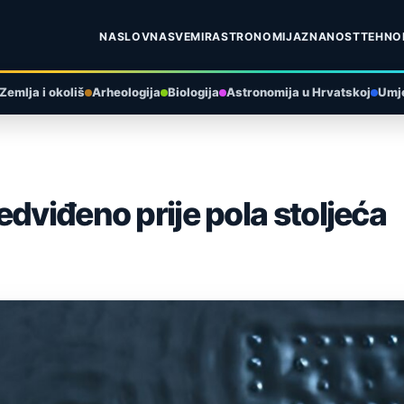
NASLOVNA
SVEMIR
ASTRONOMIJA
ZNANOST
TEHNO
Zemlja i okoliš
Arheologija
Biologija
Astronomija u Hrvatskoj
Umje
dviđeno prije pola stoljeća