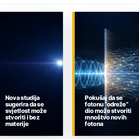
Nova studija
Pokušaj da se
sugerira da se
fotonu “odreže”
svjetlost može
dio može stvoriti
stvoriti i bez
mnoštvo novih
materije
fotona