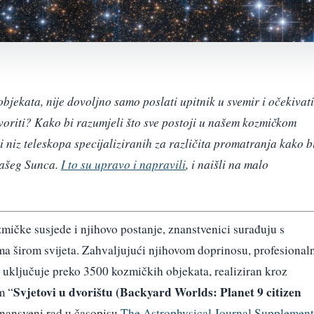
bjekata, nije dovoljno samo poslati upitnik u svemir i očekivati
oriti? Kako bi razumjeli što sve postoji u našem kozmičkom
i niz teleskopa specijaliziranih za različita promatranja kako b
 našeg Sunca.
I to su upravo i napravili
, i naišli na malo
mičke susjede i njihovo postanje, znanstvenici surađuju s
a širom svijeta. Zahvaljujući njihovom doprinosu, profesional
ji uključuje preko 3500 kozmičkih objekata, realiziran kroz
Svjetovi u dvorištu (Backyard Worlds: Planet 9 citizen
m “
znansveni rad u časopisu
The Astrophysical Journal Supplement