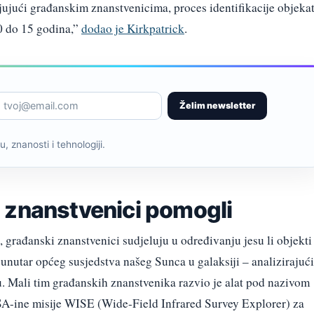
aljujući građanskim znanstvenicima, proces identifikacije objeka
0 do 15 godina,”
dodao je Kirkpatrick
.
Želim newsletter
, znanosti i tehnologiji.
 znanstvenici pomogli
, građanski znanstvenici sudjeluju u određivanju jesu li objekti
 unutar općeg susjedstva našeg Sunca u galaksiji – analizirajući
. Mali tim građanskih znanstvenika razvio je alat pod nazivom
SA-ine misije WISE (Wide-Field Infrared Survey Explorer) za