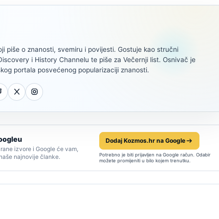
oji piše o znanosti, svemiru i povijesti. Gostuje kao stručni
scovery i History Channelu te piše za Večernji list. Osnivač je
kog portala posvećenog popularizaciji znanosti.
oogleu
Dodaj Kozmos.hr na Google
rane izvore i Google će vam,
Potrebno je biti prijavljen na Google račun. Odabir
 naše najnovije članke.
možete promijeniti u bilo kojem trenutku.