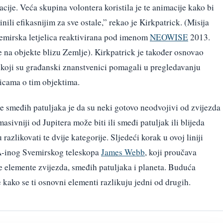
cije. Veća skupina volontera koristila je te animacije kako bi
nili efikasnijim za sve ostale,” rekao je Kirkpatrick. (Misija
vemirska letjelica reaktivirana pod imenom
NEOWISE
2013.
e na objekte blizu Zemlje). Kirkpatrick je također osnovao
 koji su građanski znanstvenici pomagali u pregledavanju
nicama o tim objektima.
e smeđih patuljaka je da su neki gotovo neodvojivi od zvijezda
asivniji od Jupitera može biti ili smeđi patuljak ili blijeda
razlikovati te dvije kategorije. Sljedeći korak u ovoj liniji
SA-inog Svemirskog teleskopa
James Webb
, koji proučava
 elemente zvijezda, smeđih patuljaka i planeta. Buduća
e kako se ti osnovni elementi razlikuju jedni od drugih.