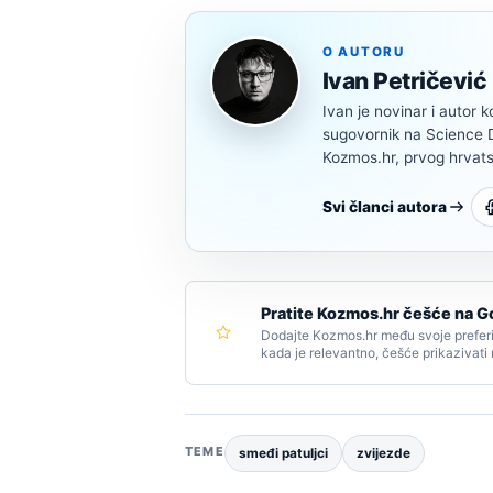
O AUTORU
Ivan Petričević
Ivan je novinar i autor k
sugovornik na Science Di
Kozmos.hr, prvog hrvats
Svi članci autora
Pratite Kozmos.hr češće na G
Dodajte Kozmos.hr među svoje preferi
kada je relevantno, češće prikazivati
TEME
smeđi patuljci
zvijezde