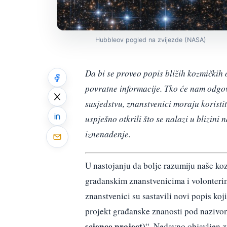
Hubbleov pogled na zvijezde (NASA)
Da bi se proveo popis bližih kozmičkih o
povratne informacije. Tko će nam odgov
susjedstvu, znanstvenici moraju koristit
uspješno otkrili što se nalazi u blizini
iznenađenje.
U nastojanju da bolje razumiju naše koz
građanskim znanstvenicima i volonterim
znanstvenici su sastavili novi popis ko
projekt građanske znanosti pod nazivo
science project)
“. Nedavno objavljen 