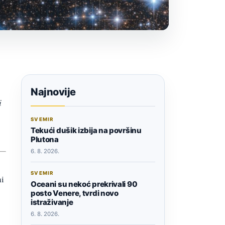
Najnovije
i
SVEMIR
Tekući dušik izbija na površinu
Plutona
6. 8. 2026.
SVEMIR
ni
Oceani su nekoć prekrivali 90
posto Venere, tvrdi novo
istraživanje
6. 8. 2026.