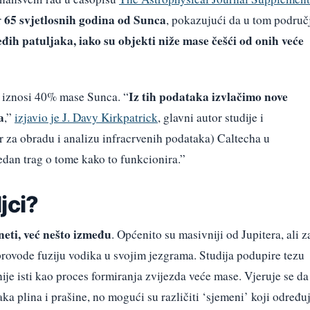
65 svjetlosnih godina od Sunca
r
, pokazujući da u tom područ
eđih patuljaka, iako su objekti niže mase češći od onih veće
Iz tih podataka izvlačimo nove
 iznosi 40% mase Sunca. “
a
,”
izjavio je J. Davy Kirkpatrick
, glavni autor studije i
r za obradu i analizu infracrvenih podataka) Caltecha u
jedan trag o tome kako to funkcionira.”
jci?
neti, već nešto između
. Općenito su masivniji od Jupitera, ali z
provode fuziju vodika u svojim jezgrama. Studija podupire tezu
ije isti kao proces formiranja zvijezda veće mase. Vjeruje se da
ka plina i prašine, no mogući su različiti ‘sjemeni’ koji određu