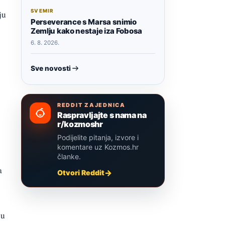
SVEMIR
ju
Perseverance s Marsa snimio
Zemlju kako nestaje iza Fobosa
6. 8. 2026.
Sve novosti
REDDIT ZAJEDNICA
Raspravljajte s nama na
r/kozmoshr
Podijelite pitanja, izvore i
komentare uz Kozmos.hr
članke.
a
Otvori Reddit
ju