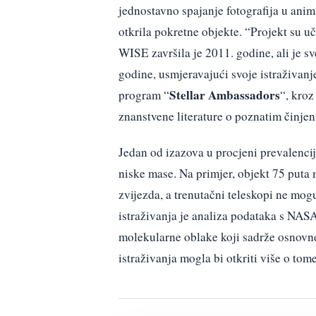
jednostavno spajanje fotografija u anima
otkrila pokretne objekte. “Projekt su uči
WISE završila je 2011. godine, ali je s
godine, usmjeravajući svoje istraživanj
Stellar Ambassadors
program “
“, kroz
znanstvene literature o poznatim činje
Jedan od izazova u procjeni prevalencij
niske mase. Na primjer, objekt 75 puta m
zvijezda, a trenutačni teleskopi ne mogu 
istraživanja je analiza podataka s NA
molekularne oblake koji sadrže osnovne
istraživanja mogla bi otkriti više o tom