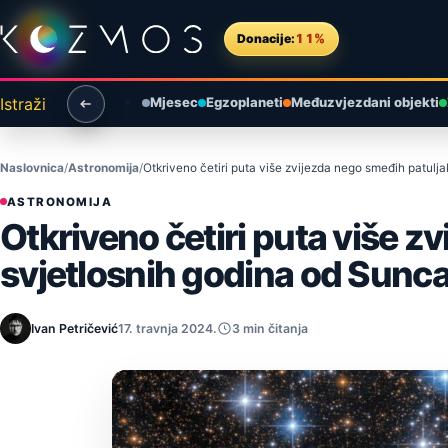
Preskoči na sadržaj
Donacije:
11%
Istraži
Mjesec
Egzoplaneti
Međuzvjezdani objekti
Naslovnica
Astronomija
Otkriveno četiri puta više zvijezda nego smeđih patulj
ASTRONOMIJA
Otkriveno četiri puta više 
svjetlosnih godina od Sunc
Ivan Petričević
17. travnja 2024.
3 min čitanja