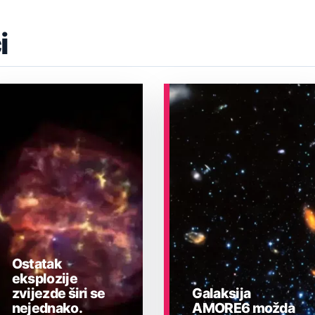
i
Ostatak
eksplozije
zvijezde širi se
Galaksija
nejednako.
AMORE6 možda