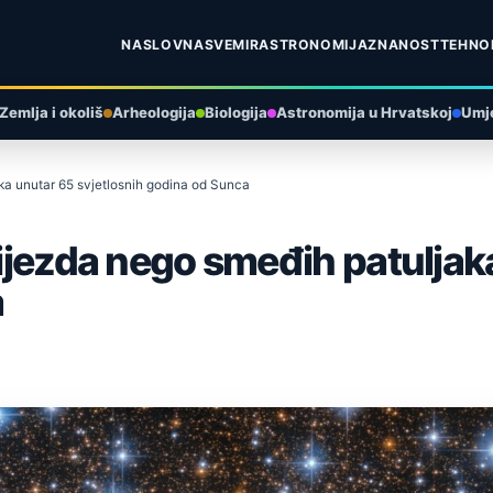
NASLOVNA
SVEMIR
ASTRONOMIJA
ZNANOST
TEHNO
Zemlja i okoliš
Arheologija
Biologija
Astronomija u Hrvatskoj
Umje
aka unutar 65 svjetlosnih godina od Sunca
zvijezda nego smeđih patulja
a