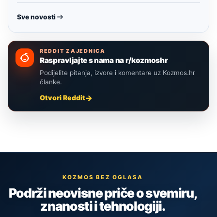
Sve novosti
REDDIT ZAJEDNICA
Raspravljajte s nama na r/kozmoshr
Podijelite pitanja, izvore i komentare uz Kozmos.hr
članke.
Otvori Reddit
KOZMOS BEZ OGLASA
Podrži neovisne priče o svemiru,
znanosti i tehnologiji.