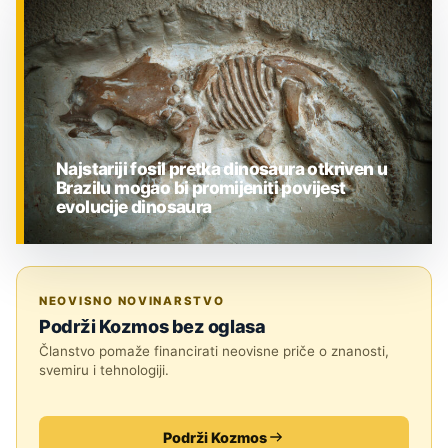
ZNANOST
Najstariji fosil pretka dinosaura otkriven u
Brazilu mogao bi promijeniti povijest
evolucije dinosaura
ZNANOST
NEOVISNO NOVINARSTVO
Podrži Kozmos bez oglasa
Članstvo pomaže financirati neovisne priče o znanosti,
svemiru i tehnologiji.
Podrži Kozmos