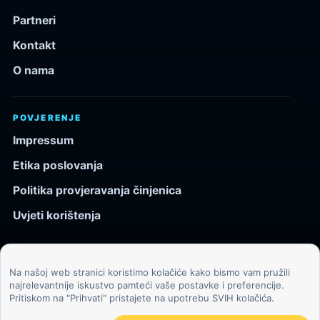
Partneri
Kontakt
O nama
POVJERENJE
Impressum
Etika poslovanja
Politika provjeravanja činjenica
Uvjeti korištenja
Na našoj web stranici koristimo kolačiće kako bismo vam pružili
© 2026 Kozmos.hr. Sva prava pridržana.
najrelevantnije iskustvo pamteći vaše postavke i preferencije.
Pritiskom na "Prihvati" pristajete na upotrebu SVIH kolačića.
Svemir, znanost, tehnologija i velike ideje za znatiželjne
čitatelje.