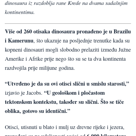
dinosaura iz razdoblja rane Krede na dvama sadašnjim
kontinentima.
Više od 260 otisaka dinosaura pronađeno je u Brazilu
i Kamerunu
, što ukazuje na posljednje trenutke kada su
kopneni dinosauri mogli slobodno prelaziti između Južne
Amerike i Afrike prije nego što su se ta dva kontinenta
razdvojila prije milijune godina.
“Utvrđeno je da su ovi otisci slični u smislu starosti,”
“U geološkom i pločastom
izjavio je Jacobs.
tektonskom kontekstu, također su slični. Što se tiče
oblika, gotovo su identični.”
Otisci, utisnuti u blato i mulj uz drevne rijeke i jezera,
6.000 kilometara
pronađeni su na udaljenosti većoj od