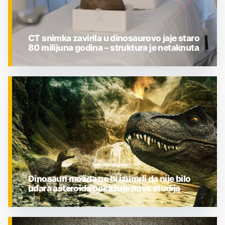
CT snimka zavirila u dinosaurovo jaje staro
80 milijuna godina – struktura je netaknuta
ZNANOST
Dinosauri možda ne bi izumrli da nije bilo
udara asteroida pokazuje nova studija