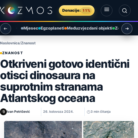
Preskoči na sadržaj
Donacije:
11%
Otvori izbornik
Otvori pretragu
Mjesec
Egzoplaneti
Međuzvjezdani objekti
Zemlja i ok
Naslovnica
Znanost
ZNANOST
Otkriveni gotovo identični
otisci dinosaura na
suprotnim stranama
Atlantskog oceana
Ivan Petričević
26. kolovoza 2024.
3 min čitanja