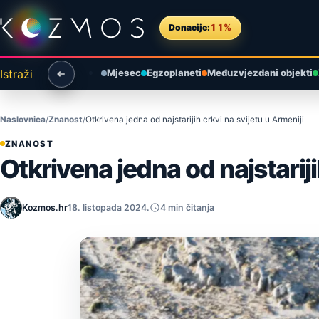
Preskoči na sadržaj
Donacije:
11%
Istraži
Mjesec
Egzoplaneti
Međuzvjezdani objekti
Naslovnica
Znanost
Otkrivena jedna od najstarijih crkvi na svijetu u Armeniji
ZNANOST
Otkrivena jedna od najstariji
Kozmos.hr
18. listopada 2024.
4 min čitanja