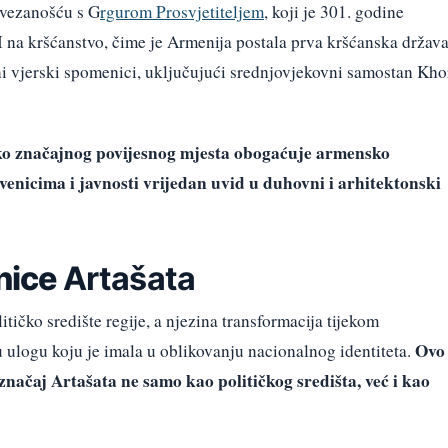
ovezanošću s G
rgurom Prosvjetiteljem
, koji je 301. godine
I na kršćanstvo, čime je Armenija postala prva kršćanska država
ni vjerski spomenici, uključujući srednjovjekovni samostan Kho
tako značajnog povijesnog mjesta obogaćuje armensko
venicima i javnosti vrijedan uvid u duhovni i arhitektonski
lnice
Artašata
litičko središte regije, a njezina transformacija tijekom
Ovo
 ulogu koju je imala u oblikovanju nacionalnog identiteta.
 značaj
Artašata
ne samo kao političkog središta, već i kao