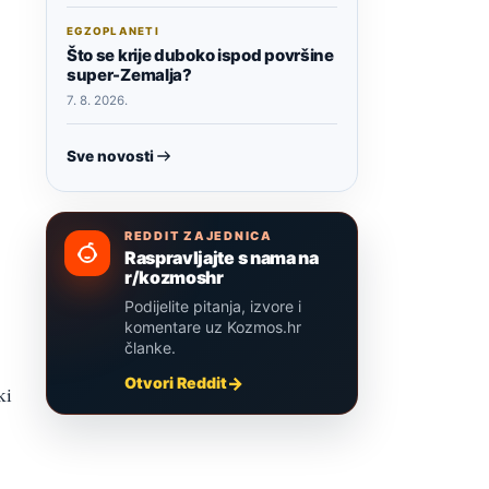
EGZOPLANETI
Što se krije duboko ispod površine
super-Zemalja?
7. 8. 2026.
Sve novosti
REDDIT ZAJEDNICA
Raspravljajte s nama na
r/kozmoshr
Podijelite pitanja, izvore i
komentare uz Kozmos.hr
članke.
Otvori Reddit
ki