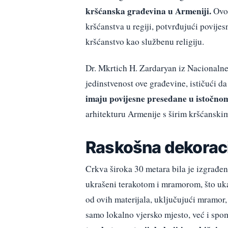
kršćanska građevina u Armeniji.
Ovo 
kršćanstva u regiji, potvrđujući povije
kršćanstvo kao službenu religiju.
Dr. Mkrtich H. Zardaryan iz Nacionalne
jedinstvenost ove građevine, ističući d
imaju povijesne presedane u istočn
arhitekturu Armenije s širim kršćansk
Raskošna dekoracij
Crkva široka 30 metara bila je izgrađen
ukrašeni terakotom i mramorom, što ukaz
od ovih materijala, uključujući mramor,
samo lokalno vjersko mjesto, već i spo