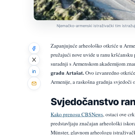
Njemačko-armenski istraživački tim istražuj
Zapanjujuće arheološko otkriće u Armen
pružajući nove uvide u ranu kršćansku p
suradnji s Armenskom akademijom znano
gradu
Artašat
.
Ovo izvanredno otkriće
Armenije, a raskošna gradnja svjedoči 
Svjedočanstvo ra
Kako prenosu CBSNews
, ostaci ove cr
predstavljaju značajan arheološki isko
Münster, glavnom arheologu istraživač