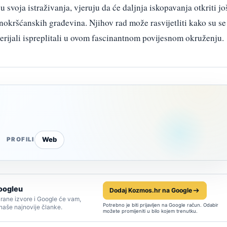
 svoja istraživanja, vjeruju da će daljnja iskopavanja otkriti jo
anokršćanskih građevina. Njihov rad može rasvijetliti kako su se
terijali ispreplitali u ovom fascinantnom povijesnom okruženju.
Web
PROFILI
oogleu
Dodaj Kozmos.hr na Google
rane izvore i Google će vam,
Potrebno je biti prijavljen na Google račun. Odabir
 naše najnovije članke.
možete promijeniti u bilo kojem trenutku.