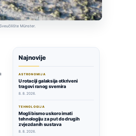
Sveučilište Münster.
Najnovije
u
ASTRONOMIJA
U rotaciji galaksija otkriveni
tragovi ranog svemira
8. 8. 2026.
TEHNOLOGIJA
Mogli bismo uskoro imati
tehnologiju za put do drugih
zvjezdanih sustava
8. 8. 2026.