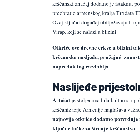
kršćanski značaj dodatno je istaknut p
preobratio armenskog kralja Tiridata II
Ovaj ključni događaj obilježavaju broj
Virap, koji se nalazi u blizini.
Otkriće ove drevne crkve u blizini 
kršćansko nasljeđe, pružajući znanst
napredak tog razdoblja.
Naslijeđe prijesto
Artašat
je stoljećima bila kulturno i po
kršćanizacije Armenije naglašava važnu
najnovije otkriće dodatno potvrđuje
ključne točke za širenje kršćanstva
.