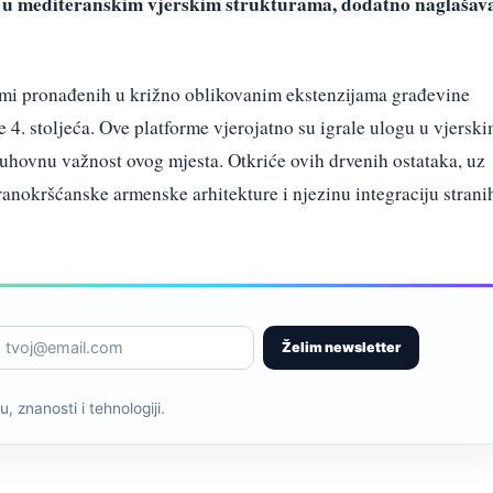
jen u mediteranskim vjerskim strukturama, dodatno naglašav
rmi pronađenih u križno oblikovanim ekstenzijama građevine
ne 4. stoljeća. Ove platforme vjerojatno su igrale ulogu u vjersk
hovnu važnost ovog mjesta. Otkriće ovih drvenih ostataka, uz
t ranokršćanske armenske arhitekture i njezinu integraciju strani
Želim newsletter
, znanosti i tehnologiji.