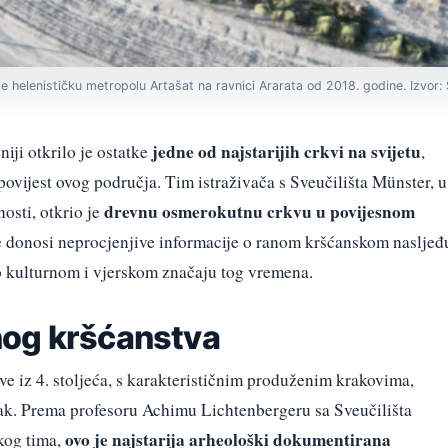
e helenističku metropolu Artašat na ravnici Ararata od 2018. godine. Izvor: 
jedne od najstarijih crkvi na svijetu
iji otkrilo je ostatke
,
ovijest ovog područja. Tim istraživača s Sveučilišta Münster, u
drevnu osmerokutnu crkvu u povijesnom
sti, otkrio je
 donosi neprocjenjive informacije o ranom kršćanskom nasljeđ
o kulturnom i vjerskom značaju tog vremena.
nog kršćanstva
kve iz 4. stoljeća, s karakterističnim produženim krakovima,
rak. Prema profesoru Achimu Lichtenbergeru sa Sveučilišta
ovo je najstarija arheološki dokumentirana
kog tima,