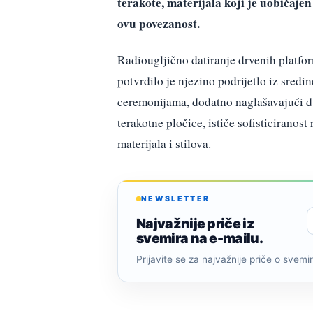
terakote, materijala koji je uobiča
ovu povezanost.
Radiougljično datiranje drvenih platfo
potvrdilo je njezino podrijetlo iz sredi
ceremonijama, dodatno naglašavajući du
terakotne pločice, ističe sofisticiranos
materijala i stilova.
NEWSLETTER
Najvažnije priče iz
svemira na e-mailu.
Prijavite se za najvažnije priče o svemiru