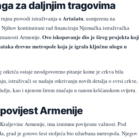
aga za daljnjim tragovima
Artašatu
rujna provodi istraživanja u
, usmjerena na
. Njihov kontinuirani rad financiraju Njemačka istraživačka
Ovo iskopavanje dio je šireg projekta koj
znanosti Armenije.
stataka drevne metropole koja je igrala ključnu ulogu u
g otkrića ostaje neodgovoreno pitanje kome je crkva bila
u, istraživači se nadaju otkrivanju novih detalja o svrsi crkve,
služje, kao i njenom širem značaju u ranom kršćanskom svijetu.
povijest Armenije
a Kraljevine Armenije, ima iznimnu povijesnu važnost. Pod
da, grad je gotovo šest stoljeća bio užurbana metropola. Njegov