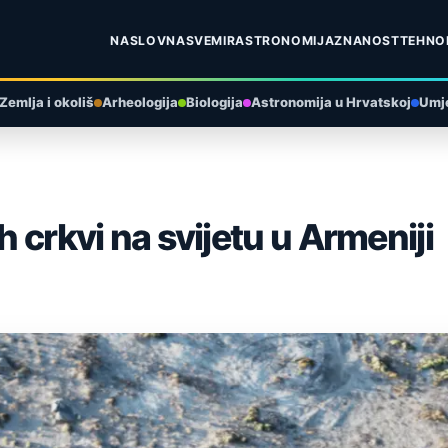
NASLOVNA
SVEMIR
ASTRONOMIJA
ZNANOST
TEHNO
Zemlja i okoliš
Arheologija
Biologija
Astronomija u Hrvatskoj
Umje
h crkvi na svijetu u Armeniji