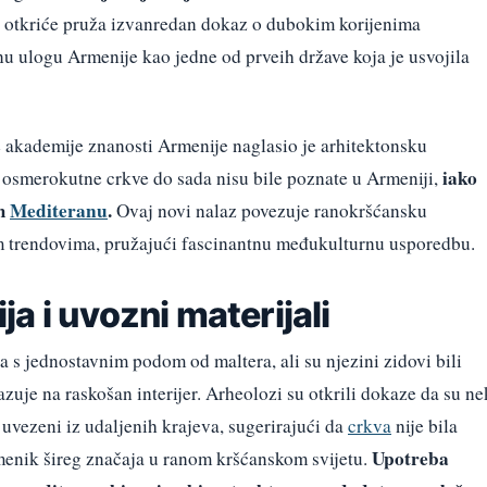
otkriće pruža izvanredan dokaz o dubokim korijenima
snu ulogu Armenije kao jedne od prveih države koja je usvojila
 akademije znanosti Armenije naglasio je arhitektonsku
iako
a osmerokutne crkve do sada nisu bile poznate u Armeniji,
om
Mediteranu
.
Ovaj novi nalaz povezuje ranokršćansku
im trendovima, pružajući fascinantnu međukulturnu usporedbu.
a i uvozni materijali
a s jednostavnim podom od maltera, ali su njezini zidovi bili
uje na raskošan interijer. Arheolozi su otkrili dokaze da su ne
 uvezeni iz udaljenih krajeva, sugerirajući da
crkva
nije bila
Upotreba
menik šireg značaja u ranom kršćanskom svijetu.