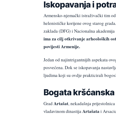
Iskopavanja i potr
Armensko-njemački istraživački tim od 
helenističke korijene ovog starog grada
zaklada (DFG) i Nacionalna akademija 
ima za cilj otkrivanje arheoloških o
povijesti Armenije.
Jedan od najintrigantnijih aspekata ovo
posvećena. Dok se iskopavanja nastavljaj
ljudima koji su ovdje prakticirali bogo
Bogata kršćanska 
Artašat
Grad
, nekadašnja prijestolnic
Artašata
vladavinom dinastija
i Arsaci