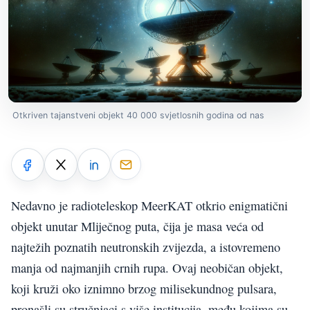
Otkriven tajanstveni objekt 40 000 svjetlosnih godina od nas
Nedavno je radioteleskop MeerKAT otkrio enigmatični
objekt unutar Mliječnog puta, čija je masa veća od
najtežih poznatih neutronskih zvijezda, a istovremeno
manja od najmanjih crnih rupa. Ovaj neobičan objekt,
koji kruži oko iznimno brzog milisekundnog pulsara,
pronašli su stručnjaci s više institucija, među kojima su