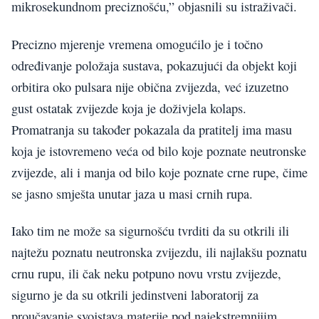
mikrosekundnom preciznošću,” objasnili su istraživači.
Precizno mjerenje vremena omogućilo je i točno
određivanje položaja sustava, pokazujući da objekt koji
orbitira oko pulsara nije obična zvijezda, već izuzetno
gust ostatak zvijezde koja je doživjela kolaps.
Promatranja su također pokazala da pratitelj ima masu
koja je istovremeno veća od bilo koje poznate neutronske
zvijezde, ali i manja od bilo koje poznate crne rupe, čime
se jasno smješta unutar jaza u masi crnih rupa.
Iako tim ne može sa sigurnošću tvrditi da su otkrili ili
najtežu poznatu neutronska zvijezdu, ili najlakšu poznatu
crnu rupu, ili čak neku potpuno novu vrstu zvijezde,
sigurno je da su otkrili jedinstveni laboratorij za
proučavanje svojstava materije pod najekstremnijim