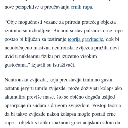
nove perspektive u proučavanju
crnih rupa
.
“Obje mogućnosti vezane za prirodu pratećeg objekta
iznimno su uzbudljive. Binarni sustav pulsara i crne rupe
postao bi ključan za testiranje
teorija gravitacije
, dok bi
neuobičajeno masivna neutronska zvijezda pružila novi
uvid u nuklearnu fiziku pri izuzetno visokim
gustoćama,” izjavili su istraživači.
Neutronska zvijezda, koja predstavlja iznimno gustu
ostatnu jezgru umrle zvijezde, može doživjeti kolaps ako
akumulira previše mase, što se obično događa uslijed
apsorpcije ili sudara s drugom zvijezdom. Postoji teorija
da bi takve zvijezde nakon kolapsa mogle postati crne
rupe – objekti s toliko snažnom gravitacijskom silom da