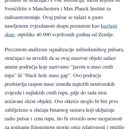
Sveučilište u Manchesteru i Max Planck Institut za
radioastronomiju. Ovaj pulsar se nalazi u gusto
naseljenom zvjezdanom skupu poznatom kao
kuglasti
skup
, otprilike 40.000 svjetlosnih godina od Zemlje.
Preciznom analizom signalizacije milisekundnog pulsara,
stručnjaci su utvrdili da se ovaj masivni objekt nalazi
unutar područja koje nazivamo “jazom u masi crnih
rupa” ili “black hole mass gap”. Ovo područje
predstavlja raspon mase između najtežih neutronskih
zvijezda i najlakših crnih rupa, gdje do sada nisu
uočavani slični objekti. Ovo otkriće moglo bi biti prvo
zabilježeno u slučaju binarnog sustava koji uključuje
radio pulsar i crnu rupu, što bi otvorilo nove mogućnosti
za testiranje Einsteinove teorije opće relativnosti i pružilo