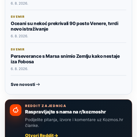
6. 8. 2026.
SVEMIR
Oceani su nekoć prekrivali 90 posto Venere, tvrdi
novo istraživanje
6. 8. 2026.
SVEMIR
Perseverance s Marsa snimio Zemlju kako nestaje
iza Fobosa
6. 8. 2026.
Sve novosti
REDDIT ZAJEDNICA
Raspravljajte s nama na r/kozmoshr
Podijelite pitanja, izvore i komentare uz Kozmos.hr
članke.
Otvori Reddit