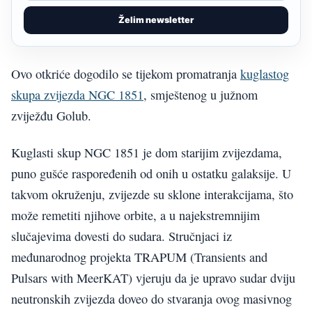
Želim newsletter
Ovo otkriće dogodilo se tijekom promatranja
kuglastog
skupa zvijezda NGC 1851
, smještenog u južnom
zviježđu Golub.
Kuglasti skup NGC 1851 je dom starijim zvijezdama,
puno gušće raspoređenih od onih u ostatku galaksije. U
takvom okruženju, zvijezde su sklone interakcijama, što
može remetiti njihove orbite, a u najekstremnijim
slučajevima dovesti do sudara. Stručnjaci iz
međunarodnog projekta TRAPUM (Transients and
Pulsars with MeerKAT) vjeruju da je upravo sudar dviju
neutronskih zvijezda doveo do stvaranja ovog masivnog