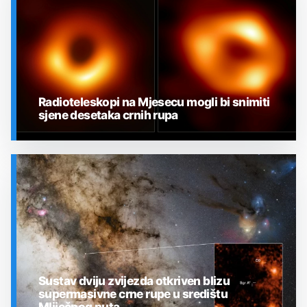
Radioteleskopi na Mjesecu mogli bi snimiti
sjene desetaka crnih rupa
SVEMIR
Sustav dviju zvijezda otkriven blizu
supermasivne crne rupe u središtu
Mliječnog puta