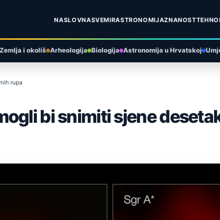
NASLOVNA
SVEMIR
ASTRONOMIJA
ZNANOST
TEHNO
Zemlja i okoliš
Arheologija
Biologija
Astronomija u Hrvatskoj
Umje
rnih rupa
ogli bi snimiti sjene deseta