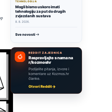
TEHNOLOGIJA
Mogli bismo uskoro imati
tehnologiju za put do drugih
zvjezdanih sustava
op
8. 8. 2026.
Sve novosti
REDDIT ZAJEDNICA
Raspravljajte s nama na
r/kozmoshr
Podijelite pitanja, izvore i
komentare uz Kozmos.hr
članke.
Otvori Reddit