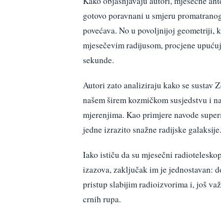
Kako objašnjavaju autori, mjesečne ant
gotovo poravnani u smjeru promatranog 
povećava. No u povoljnijoj geometriji, k
mjesečevim radijusom, procjene upućuju
sekunde.
Autori zato analiziraju kako se sustav
našem širem kozmičkom susjedstvu i nal
mjerenjima. Kao primjere navode super
jedne izrazito snažne radijske galaksije
Iako ističu da su mjesečni radioteleskopi
izazova, zaključak im je jednostavan: 
pristup slabijim radioizvorima i, još va
crnih rupa.