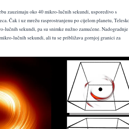
nebu zauzimaju oko 40 mikro-lučnih sekundi, usporedivo s
ca. Čak i uz mrežu rasprostranjenu po cijelom planetu, Telesk
ro-lučnih sekundi, pa su snimke nužno zamućene. Nadogradnje
ikro-lučnih sekundi, ali tu se približava gornjoj granici za