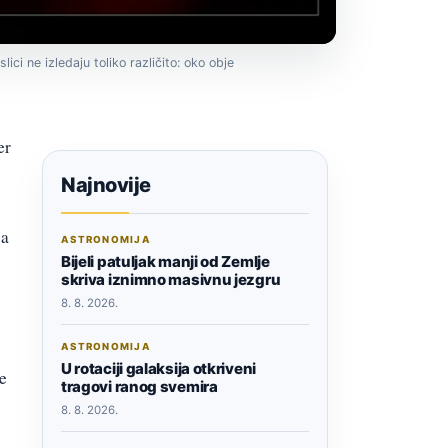
i ne izledaju toliko različito: oko obje
er
Najnovije
ja
ASTRONOMIJA
Bijeli patuljak manji od Zemlje
skriva iznimno masivnu jezgru
8. 8. 2026.
ASTRONOMIJA
U rotaciji galaksija otkriveni
e
tragovi ranog svemira
8. 8. 2026.