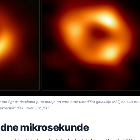
rupa Sgt A* tisućama puta manja od crne rupe usredištu galaksije M87, na slici ne 
 akrecijski disk. Izvor: ESO/EHT.
jedne mikrosekunde