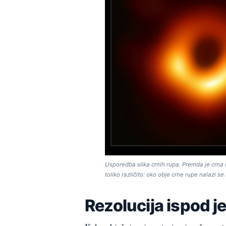
Usporedba slika crnih rupa. Premda je crna 
toliko različito: oko obje crne rupe nalazi se
Rezolucija ispod 