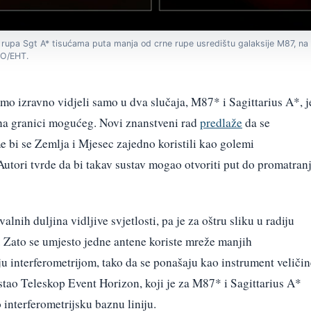
upa Sgt A* tisućama puta manja od crne rupe usredištu galaksije M87, na slic
ESO/EHT.
o izravno vidjeli samo u dva slučaja, M87* i Sagittarius A*, j
 na granici mogućeg. Novi znanstveni rad
predlaže
da se
e bi se Zemlja i Mjesec zajedno koristili kao golemi
 Autori tvrde da bi takav sustav mogao otvoriti put do promatran
lnih duljina vidljive svjetlosti, pa je za oštru sliku u radiju
 Zato se umjesto jedne antene koriste mreže manjih
ju interferometrijom, tako da se ponašaju kao instrument veličin
tao Teleskop Event Horizon, koji je za M87* i Sagittarius A*
 interferometrijsku baznu liniju.