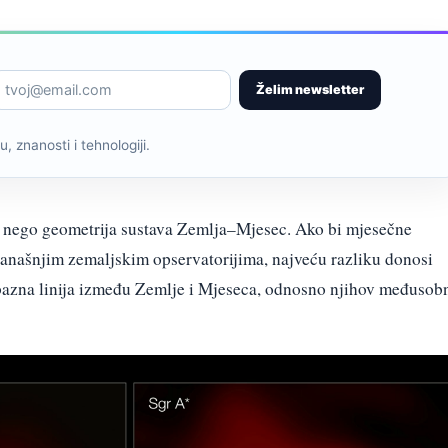
Želim newsletter
, znanosti i tehnologiji.
st, nego geometrija sustava Zemlja–Mjesec. Ako bi mjesečne
 današnjim zemaljskim opservatorijima, najveću razliku donosi
a bazna linija između Zemlje i Mjeseca, odnosno njihov međusob