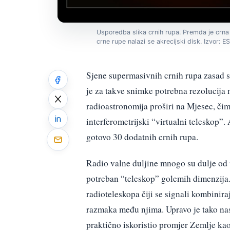
Usporedba slika crnih rupa. Premda je crna r
crne rupe nalazi se akrecijski disk. Izvor: 
Sjene supermasivnih crnih rupa zasad sm
je za takve snimke potrebna rezolucija
radioastronomija proširi na Mjesec, čim
interferometrijski “virtualni teleskop”.
gotovo 30 dodatnih crnih rupa.
Radio valne duljine mnogo su dulje od va
potreban “teleskop” golemih dimenzija.
radioteleskopa čiji se signali kombinira
razmaka među njima. Upravo je tako nas
praktično iskoristio promjer Zemlje kao