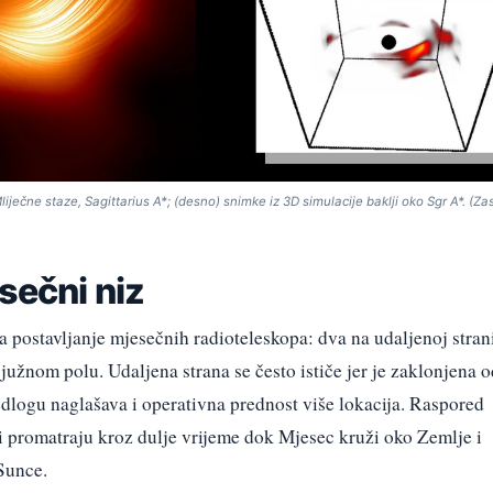
iječne staze, Sagittarius A*; (desno) snimke iz 3D simulacije baklji oko Sgr A*. (Za
sečni niz
 postavljanje mjesečnih radioteleskopa: dva na udaljenoj stran
 južnom polu. Udaljena strana se često ističe jer je zaklonjena 
edlogu naglašava i operativna prednost više lokacija. Raspored
vi promatraju kroz dulje vrijeme dok Mjesec kruži oko Zemlje i
Sunce.