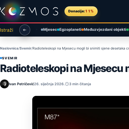
Preskoči na sadržaj
Donacije:
11%
Istraži
Mjesec
Egzoplaneti
Međuzvjezdani objekti
Naslovnica
Svemir
Radioteleskopi na Mjesecu mogli bi snimiti sjene desetaka c
SVEMIR
Radioteleskopi na Mjesecu m
Ivan Petričević
26. siječnja 2026.
3 min čitanja