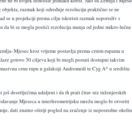
ene ne bi uvijek donosile jednaku korist. Ako su Zemlja i Mjese
objekta, razmak koji određuje rezoluciju praktično se ne
ad se u projekciji prema cilju iskoristi razmak usporediv s
 da bi se mogla postići rezolucija manja od jedne mikro-lučne
 Zemlja–Mjesec kroz vrijeme postavlja prema crnim rupama u
aze gotovo 30 ciljeva koji bi mogli postati dostupni takvim
masivnu crnu rupu u galaksiji Andromedi te Cyg A* u središtu
.
 još desetljećima udaljeni i da ih prati čitav niz inženjerskih
dodavanje Mjeseca u interferometrijsku mrežu moglo bi otvoriti
žnije, dati znatno oštriji pogled na zračenje iz neposredne okoli