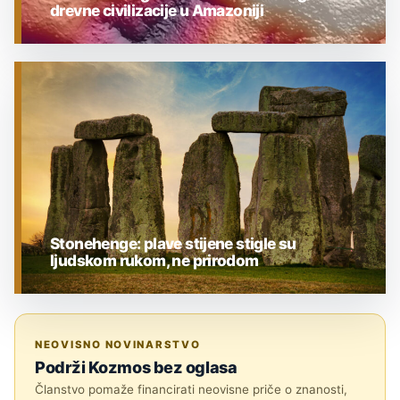
drevne civilizacije u Amazoniji
ARHEOLOGIJA
Stonehenge: plave stijene stigle su
ljudskom rukom, ne prirodom
ARHEOLOGIJA
NEOVISNO NOVINARSTVO
Podrži Kozmos bez oglasa
Članstvo pomaže financirati neovisne priče o znanosti,