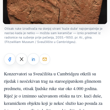
Otisak ruke izrađivača na donjoj strani 'kuće duše' najvjerojatnije je
nastao kada je netko — možda sam keramičar — iznio predmet iz
radionice na sušenje prije pečenja, 2055.–1650. pr. Kr., glina.
(Fitzwilliam Museum / Sveučilište u Cambridgeu).
Konzervatori sa Sveučilišta u Cambridgeu otkrili su
rijedak i neočekivan trag na staroegipatskom glinenom
predmetu, otisak ljudske ruke star oko 4.000 godina.
Riječ je o iznimno sačuvanom otisku na tzv. kući duše,
keramičkom objektu koji je nekoć služio kao posuda za