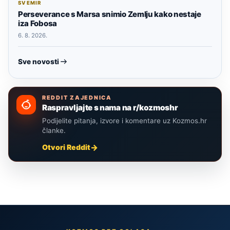
SVEMIR
Perseverance s Marsa snimio Zemlju kako nestaje
iza Fobosa
6. 8. 2026.
Sve novosti
REDDIT ZAJEDNICA
Raspravljajte s nama na r/kozmoshr
Podijelite pitanja, izvore i komentare uz Kozmos.hr
članke.
Otvori Reddit