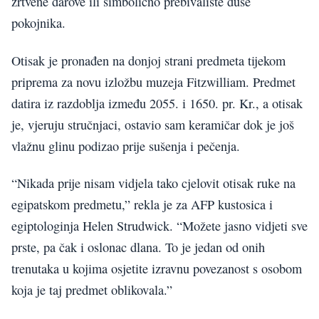
žrtvene darove ili simbolično prebivalište duše
pokojnika.
Otisak je pronađen na donjoj strani predmeta tijekom
priprema za novu izložbu muzeja Fitzwilliam. Predmet
datira iz razdoblja između 2055. i 1650. pr. Kr., a otisak
je, vjeruju stručnjaci, ostavio sam keramičar dok je još
vlažnu glinu podizao prije sušenja i pečenja.
“Nikada prije nisam vidjela tako cjelovit otisak ruke na
egipatskom predmetu,” rekla je za AFP kustosica i
egiptologinja Helen Strudwick. “Možete jasno vidjeti sve
prste, pa čak i oslonac dlana. To je jedan od onih
trenutaka u kojima osjetite izravnu povezanost s osobom
koja je taj predmet oblikovala.”