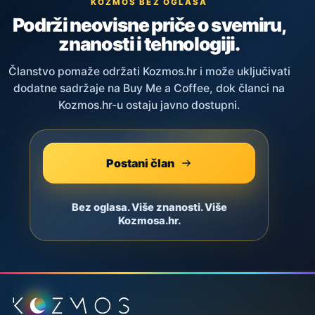
KOZMOS BEZ OGLASA
Podrži neovisne priče o svemiru,
znanosti i tehnologiji.
Članstvo pomaže održati Kozmos.hr i može uključivati
dodatne sadržaje na Buy Me a Coffee, dok članci na
Kozmos.hr-u ostaju javno dostupni.
Postani član
Bez oglasa. Više znanosti. Više
Kozmosa.hr.
Podnožje stranice