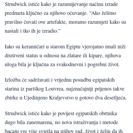
Strudwick ističe kako je razumijevanje načina izrade
predmeta ključno za njihovo očuvanje. “Ako želimo
pravilno čuvati ove artefakte, moramo razumjeti kako su
nastali i tko ih je izradio.”
Iako su keramičari u starom Egiptu vjerojatno imali niži
društveni status u odnosu na zlatare ili kipare, njihova
uloga bila je ključna za svakodnevni i pogrebni život.
Izložba će sadržavati i vrijednu posudbu egipatskih
starina iz pariškog Louvrea, najznačajniji prijenos takve
zbirke u Ujedinjeno Kraljevstvo u gotovo dva desetljeća.
Strudwick ističe kako je povijest egipatskih obrtnika
dugo bila zanemarena, no nova istraživanja i metode
bacaju sve više svjetla na njihov rad, život i želju da ih