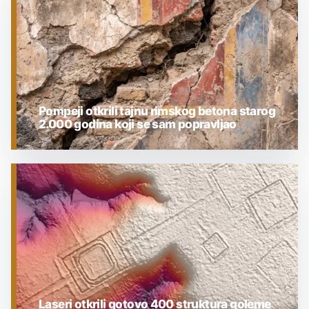
Pompeji otkrili tajnu rimskog betona starog
2.000 godina koji se sam popravljao
ARHEOLOGIJA
Laseri otkrili gotovo 400 struktura goleme