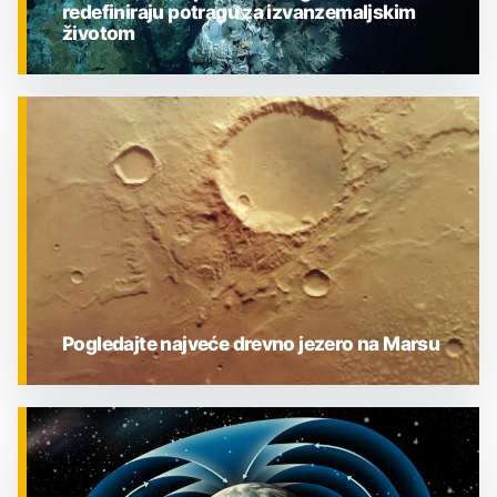
redefiniraju potragu za izvanzemaljskim
životom
ZNANOST
Pogledajte najveće drevno jezero na Marsu
ZNANOST