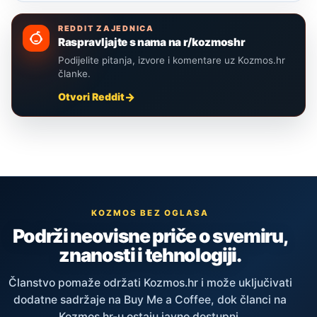
REDDIT ZAJEDNICA
Raspravljajte s nama na r/kozmoshr
Podijelite pitanja, izvore i komentare uz Kozmos.hr
članke.
Otvori Reddit
KOZMOS BEZ OGLASA
Podrži neovisne priče o svemiru,
znanosti i tehnologiji.
Članstvo pomaže održati Kozmos.hr i može uključivati
dodatne sadržaje na Buy Me a Coffee, dok članci na
Kozmos.hr-u ostaju javno dostupni.