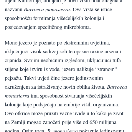
dijelu Kalifornije, donijelo je novu vrstu hoanoflagelata
Barroeca monosierra
nazvanu
. Ova vrsta se ističe
sposobnošću formiranja višećelijskih kolonija i
posjedovanjem specifičnog mikrobioma.
Mono jezero je poznato po ekstremnim uvjetima,
uključujući visok sadržaj soli te opasne razine arsena i
cijanida. Svojim neobičnim izgledom, uključujući tufa
stijene koje izviru iz vode, jezero nalikuje “stranom”
pejzažu. Takvi uvjeti čine jezero jedinstvenim
Barroeca
okruženjem za istraživanje novih oblika života.
monosierra
ima sposobnost stvaranja višećelijskih
kolonija koje podsjećaju na embrije viših organizama.
Ovo otkriće može pružiti važne uvide u to kako je život
na Zemlji mogao započeti prije više od 650 milijuna
B. monosierra
godina. Osim toga,
pokazuje jedinstvenu