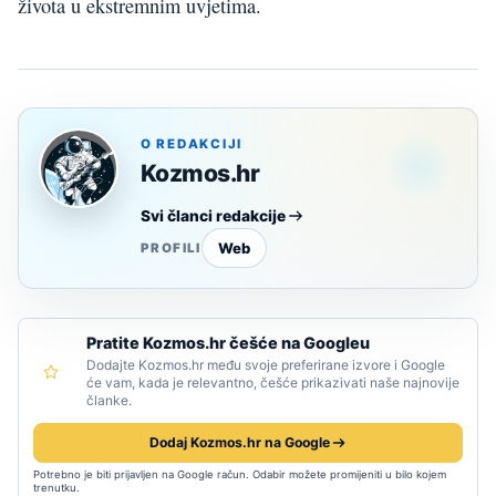
života u ekstremnim uvjetima.
O REDAKCIJI
Kozmos.hr
Svi članci redakcije
Web
PROFILI
Pratite Kozmos.hr češće na Googleu
Dodajte Kozmos.hr među svoje preferirane izvore i Google
će vam, kada je relevantno, češće prikazivati naše najnovije
članke.
Dodaj Kozmos.hr na Google
Potrebno je biti prijavljen na Google račun. Odabir možete promijeniti u bilo kojem
trenutku.