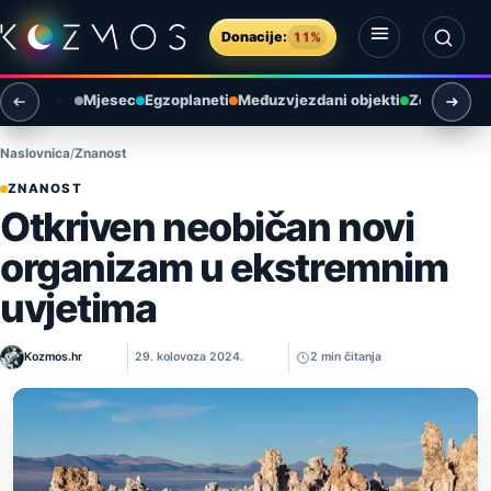
Preskoči na sadržaj
Donacije:
11%
Otvori izbornik
Otvori pretragu
Mjesec
Egzoplaneti
Međuzvjezdani objekti
Zemlja i ok
Naslovnica
Znanost
ZNANOST
Otkriven neobičan novi
organizam u ekstremnim
uvjetima
Kozmos.hr
29. kolovoza 2024.
2 min čitanja