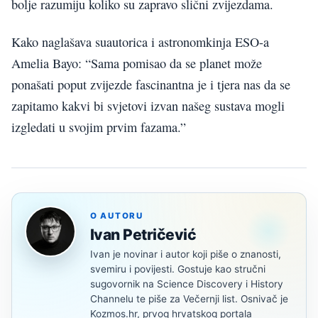
bolje razumiju koliko su zapravo slični zvijezdama.
Kako naglašava suautorica i astronomkinja ESO-a
Amelia Bayo: “Sama pomisao da se planet može
ponašati poput zvijezde fascinantna je i tjera nas da se
zapitamo kakvi bi svjetovi izvan našeg sustava mogli
izgledati u svojim prvim fazama.”
O AUTORU
Ivan Petričević
Ivan je novinar i autor koji piše o znanosti,
svemiru i povijesti. Gostuje kao stručni
sugovornik na Science Discovery i History
Channelu te piše za Večernji list. Osnivač je
Kozmos.hr, prvog hrvatskog portala