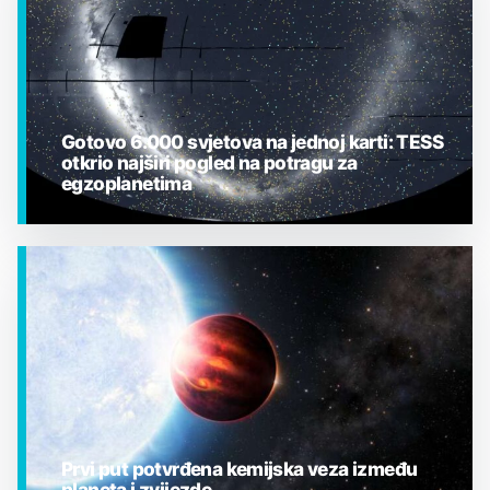
Gotovo 6.000 svjetova na jednoj karti: TESS
otkrio najširi pogled na potragu za
egzoplanetima
EGZOPLANETI
Prvi put potvrđena kemijska veza između
planeta i zvijezde