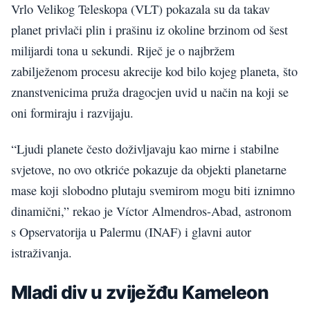
Vrlo Velikog Teleskopa (VLT) pokazala su da takav
planet privlači plin i prašinu iz okoline brzinom od šest
milijardi tona u sekundi. Riječ je o najbržem
zabilježenom procesu akrecije kod bilo kojeg planeta, što
znanstvenicima pruža dragocjen uvid u način na koji se
oni formiraju i razvijaju.
“Ljudi planete često doživljavaju kao mirne i stabilne
svjetove, no ovo otkriće pokazuje da objekti planetarne
mase koji slobodno plutaju svemirom mogu biti iznimno
dinamični,” rekao je Víctor Almendros-Abad, astronom
s Opservatorija u Palermu (INAF) i glavni autor
istraživanja.
Mladi div u zviježđu Kameleon