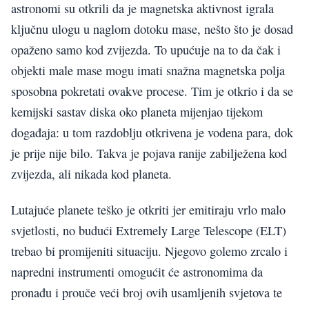
astronomi su otkrili da je magnetska aktivnost igrala
ključnu ulogu u naglom dotoku mase, nešto što je dosad
opaženo samo kod zvijezda. To upućuje na to da čak i
objekti male mase mogu imati snažna magnetska polja
sposobna pokretati ovakve procese. Tim je otkrio i da se
kemijski sastav diska oko planeta mijenjao tijekom
događaja: u tom razdoblju otkrivena je vodena para, dok
je prije nije bilo. Takva je pojava ranije zabilježena kod
zvijezda, ali nikada kod planeta.
Lutajuće planete teško je otkriti jer emitiraju vrlo malo
svjetlosti, no budući Extremely Large Telescope (ELT)
trebao bi promijeniti situaciju. Njegovo golemo zrcalo i
napredni instrumenti omogućit će astronomima da
pronađu i prouče veći broj ovih usamljenih svjetova te