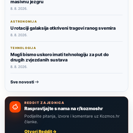
masivnu jezgru
8. 8. 2026.
ASTRONOMIJA
U rotaciji galaksija otkriveni tragovi ranog svemira
8. 8. 2026.
TEHNOLOGIJA
Mogli bismo uskoro imati tehnologiju za put do
drugih zvjezdanih sustava
8. 8. 2026.
Sve novosti
REDDIT ZAJEDNICA
Raspravljajte s nama na r/kozmoshr
Podijelite pitanja, izvore i komentare uz Kozmos.hr
članke.
Otvori Reddit