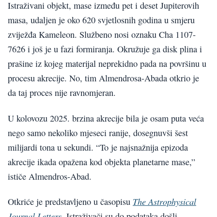
Istraživani objekt, mase između pet i deset Jupiterovih
masa, udaljen je oko 620 svjetlosnih godina u smjeru
zviježđa Kameleon. Službeno nosi oznaku Cha 1107-
7626 i još je u fazi formiranja. Okružuje ga disk plina i
prašine iz kojeg materijal neprekidno pada na površinu u
procesu akrecije. No, tim Almendrosa-Abada otkrio je
da taj proces nije ravnomjeran.
U kolovozu 2025. brzina akrecije bila je osam puta veća
nego samo nekoliko mjeseci ranije, dosegnuvši šest
milijardi tona u sekundi. “To je najsnažnija epizoda
akrecije ikada opažena kod objekta planetarne mase,”
ističe Almendros-Abad.
The Astrophysical
Otkriće je predstavljeno u časopisu
Journal Letters
. Istraživači su do podataka došli