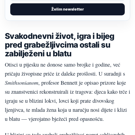
Želim newsletter
Svakodnevni život, igra i bijeg
pred grabežljivcima ostali su
zabilježeni u blatu
Otisci u pijesku ne donose samo brojke i godine, već
pričaju živopisne priče iz daleke prošlosti. U suradnji s
Smithsonianom
, profesor Bennett je opisao prizore koje
su znanstvenici rekonstruirali iz tragova: djeca kako trče i
igraju se u blizini lokvi, lovci koji prate divovskog
ljenjivca, te mlada žena koja u naručju nosi dijete i klizi
u blatu — vjerojatno bježeći pred opasnošću.
U blizini su tada vrebali grabežljivci poput sabljozubih