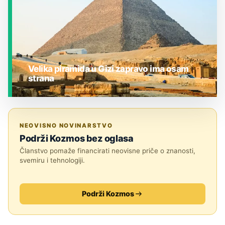
Velika piramida u Gizi zapravo ima osam
strana
JESTE LI ZNALI?
NEOVISNO NOVINARSTVO
Podrži Kozmos bez oglasa
Članstvo pomaže financirati neovisne priče o znanosti,
svemiru i tehnologiji.
Podrži Kozmos