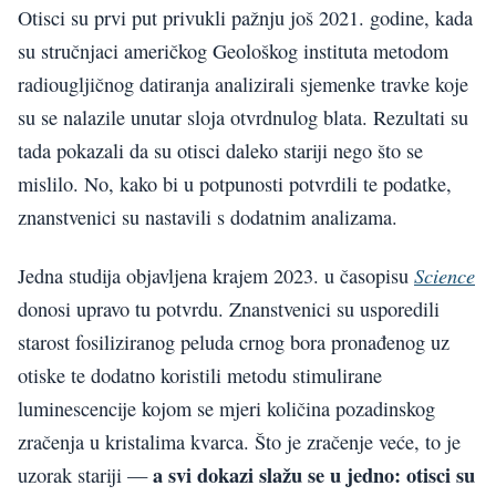
Otisci su prvi put privukli pažnju još 2021. godine, kada
su stručnjaci američkog Geološkog instituta metodom
radiougljičnog datiranja analizirali sjemenke travke koje
su se nalazile unutar sloja otvrdnulog blata. Rezultati su
tada pokazali da su otisci daleko stariji nego što se
mislilo. No, kako bi u potpunosti potvrdili te podatke,
znanstvenici su nastavili s dodatnim analizama.
Science
Jedna studija objavljena krajem 2023. u časopisu
donosi upravo tu potvrdu. Znanstvenici su usporedili
starost fosiliziranog peluda crnog bora pronađenog uz
otiske te dodatno koristili metodu stimulirane
luminescencije kojom se mjeri količina pozadinskog
zračenja u kristalima kvarca. Što je zračenje veće, to je
a svi dokazi slažu se u jedno: otisci su
uzorak stariji —