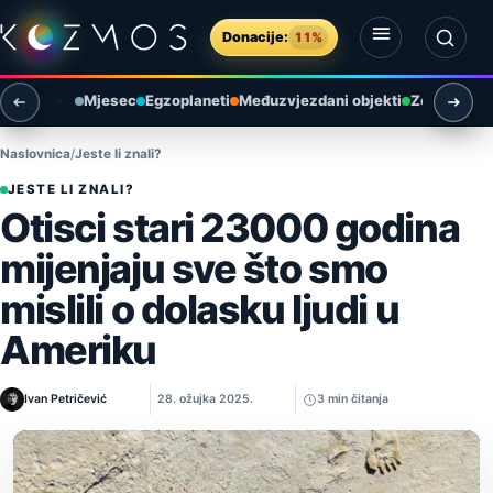
Preskoči na sadržaj
Donacije:
11%
Otvori izbornik
Otvori pretragu
Mjesec
Egzoplaneti
Međuzvjezdani objekti
Zemlja i ok
Naslovnica
Jeste li znali?
JESTE LI ZNALI?
Otisci stari 23000 godina
mijenjaju sve što smo
mislili o dolasku ljudi u
Ameriku
Ivan Petričević
28. ožujka 2025.
3 min čitanja