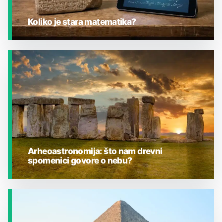
Koliko je stara matematika?
JESTE LI ZNALI?
Arheoastronomija: što nam drevni
spomenici govore o nebu?
JESTE LI ZNALI?