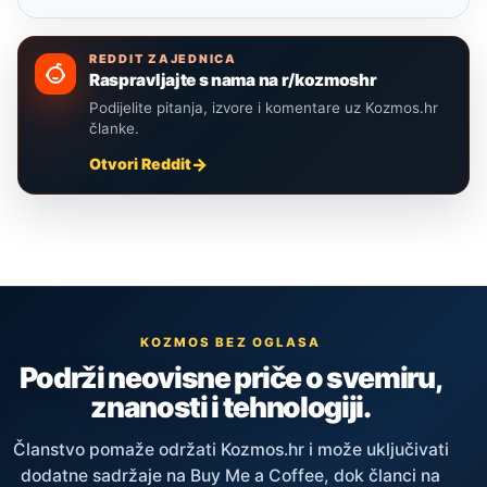
REDDIT ZAJEDNICA
Raspravljajte s nama na r/kozmoshr
Podijelite pitanja, izvore i komentare uz Kozmos.hr
članke.
Otvori Reddit
KOZMOS BEZ OGLASA
Podrži neovisne priče o svemiru,
znanosti i tehnologiji.
Članstvo pomaže održati Kozmos.hr i može uključivati
dodatne sadržaje na Buy Me a Coffee, dok članci na