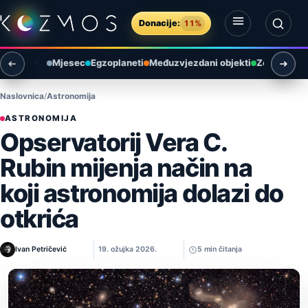
Preskoči na sadržaj
Donacije:
11%
Otvori izbornik
Otvori pretragu
Mjesec
Egzoplaneti
Međuzvjezdani objekti
Zemlja i ok
Naslovnica
Astronomija
ASTRONOMIJA
Opservatorij Vera C.
Rubin mijenja način na
koji astronomija dolazi do
otkrića
Ivan Petričević
19. ožujka 2026.
5 min čitanja