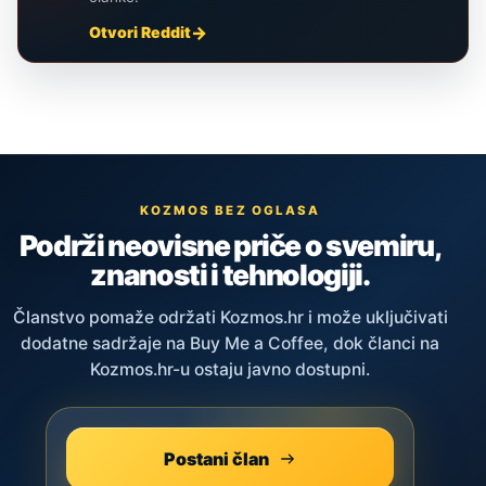
Otvori Reddit
KOZMOS BEZ OGLASA
Podrži neovisne priče o svemiru,
znanosti i tehnologiji.
Članstvo pomaže održati Kozmos.hr i može uključivati
dodatne sadržaje na Buy Me a Coffee, dok članci na
Kozmos.hr-u ostaju javno dostupni.
Postani član