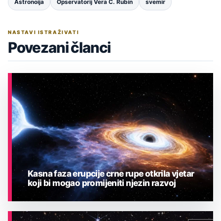
Astronoija
Opservatorij Vera C. Rubin
svemir
NASTAVI ISTRAŽIVATI
Povezani članci
Kasna faza erupcije crne rupe otkrila vjetar
koji bi mogao promijeniti njezin razvoj