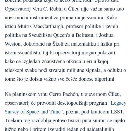
Opservatorij Vera C. Rubin u Čileu nije važan samo kao
novi moćni instrument za promatranje svemira. Kako
ističu Muiris MacCarthaigh, profesor politike i javnih
politika na Sveučilištu Queen’s u Belfastu, i Joshua
Weston, doktorand na Školi za matematiku i fiziku pri
istom sveučilištu, taj bi opservatorij mogao pokazati
kako će izgledati znanstvena otkrića u eri u kojoj
teleskopi svake noći stvaraju milijune signala, a odluku o
tome što je doista važno sve češće donose algoritmi.
Na planinskom vrhu Cerro Pachón, u sjevernom Čileu,
opservatorij će provoditi desetogodišnji program “
Legacy
Survey of Space and Time
“, poznat pod kraticom LSST.
Tijekom tog razdoblja gotovo tisuću puta snimit će cijelo
južno nebo i pritom izgraditi jedan od najdetaljnijih