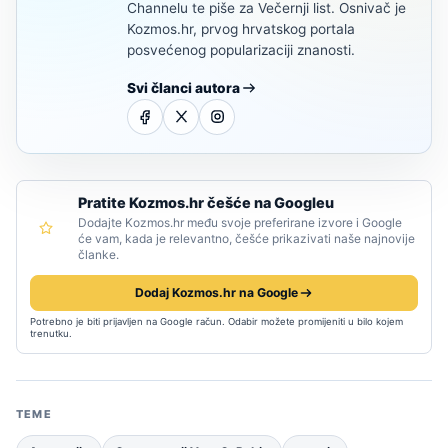
Channelu te piše za Večernji list. Osnivač je
Kozmos.hr, prvog hrvatskog portala
posvećenog popularizaciji znanosti.
Svi članci autora
Pratite Kozmos.hr češće na Googleu
Dodajte Kozmos.hr među svoje preferirane izvore i Google
će vam, kada je relevantno, češće prikazivati naše najnovije
članke.
Dodaj Kozmos.hr na Google
Potrebno je biti prijavljen na Google račun. Odabir možete promijeniti u bilo kojem
trenutku.
TEME