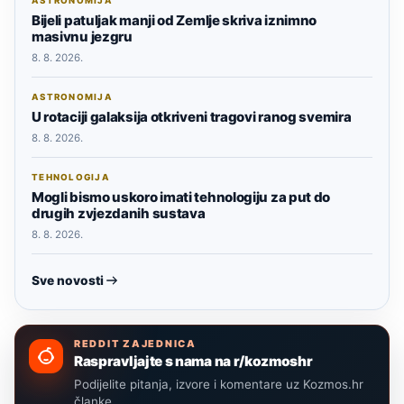
ASTRONOMIJA
Bijeli patuljak manji od Zemlje skriva iznimno
masivnu jezgru
8. 8. 2026.
ASTRONOMIJA
U rotaciji galaksija otkriveni tragovi ranog svemira
8. 8. 2026.
TEHNOLOGIJA
Mogli bismo uskoro imati tehnologiju za put do
drugih zvjezdanih sustava
8. 8. 2026.
Sve novosti
REDDIT ZAJEDNICA
Raspravljajte s nama na r/kozmoshr
Podijelite pitanja, izvore i komentare uz Kozmos.hr
članke.