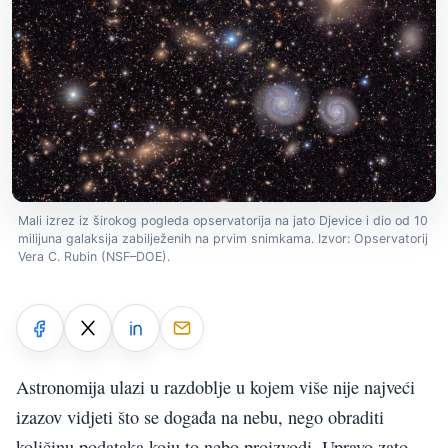
Mali izrez iz širokog pogleda opservatorija na jato Djevice i dio od 10
milijuna galaksija zabilježenih na prvim snimkama. Izvor: Opservatorij
Vera C. Rubin (NSF–DOE).
Astronomija ulazi u razdoblje u kojem više nije najveći
izazov vidjeti što se događa na nebu, nego obraditi
količinu podataka koju to nebo proizvodi. Upravo zato