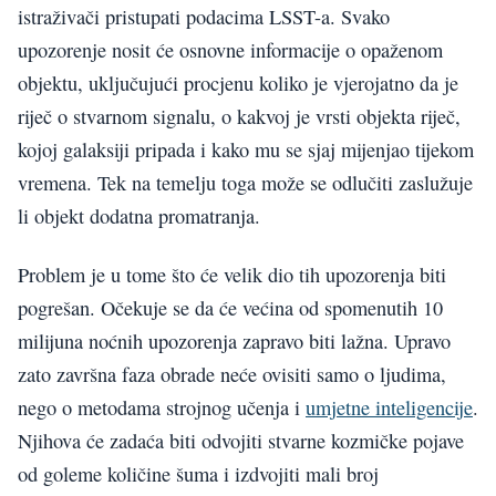
istraživači pristupati podacima LSST-a. Svako
upozorenje nosit će osnovne informacije o opaženom
objektu, uključujući procjenu koliko je vjerojatno da je
riječ o stvarnom signalu, o kakvoj je vrsti objekta riječ,
kojoj galaksiji pripada i kako mu se sjaj mijenjao tijekom
vremena. Tek na temelju toga može se odlučiti zaslužuje
li objekt dodatna promatranja.
Problem je u tome što će velik dio tih upozorenja biti
pogrešan. Očekuje se da će većina od spomenutih 10
milijuna noćnih upozorenja zapravo biti lažna. Upravo
zato završna faza obrade neće ovisiti samo o ljudima,
nego o metodama strojnog učenja i
umjetne inteligencije
.
Njihova će zadaća biti odvojiti stvarne kozmičke pojave
od goleme količine šuma i izdvojiti mali broj