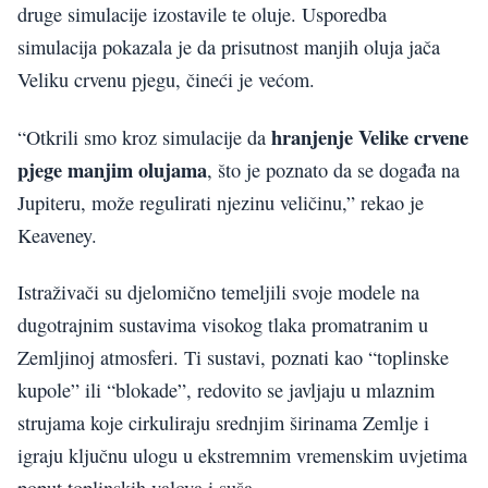
druge simulacije izostavile te oluje. Usporedba
simulacija pokazala je da prisutnost manjih oluja jača
Veliku crvenu pjegu, čineći je većom.
hranjenje Velike crvene
“Otkrili smo kroz simulacije da
pjege manjim olujama
, što je poznato da se događa na
Jupiteru, može regulirati njezinu veličinu,” rekao je
Keaveney.
Istraživači su djelomično temeljili svoje modele na
dugotrajnim sustavima visokog tlaka promatranim u
Zemljinoj atmosferi. Ti sustavi, poznati kao “toplinske
kupole” ili “blokade”, redovito se javljaju u mlaznim
strujama koje cirkuliraju srednjim širinama Zemlje i
igraju ključnu ulogu u ekstremnim vremenskim uvjetima
poput toplinskih valova i suša.