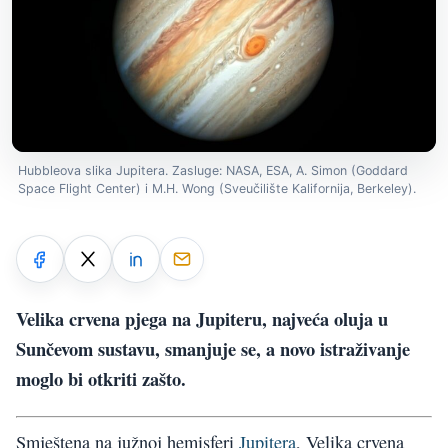
Hubbleova slika Jupitera. Zasluge: NASA, ESA, A. Simon (Goddard
Space Flight Center) i M.H. Wong (Sveučilište Kalifornija, Berkeley).
Velika crvena pjega na Jupiteru, najveća oluja u
Sunčevom sustavu, smanjuje se, a novo istraživanje
moglo bi otkriti zašto.
Smještena na južnoj hemisferi
Jupitera
, Velika crvena