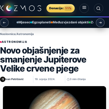
Preskoči na sadržaj
Donacije:
11%
Otvori izbornik
Otvori pretragu
Mjesec
Egzoplaneti
Međuzvjezdani objekti
Zemlja i ok
Naslovnica
Astronomija
ASTRONOMIJA
Novo objašnjenje za
smanjenje Jupiterove
Velike crvene pjege
Ivan Petričević
19. srpnja 2024.
3 min čitanja