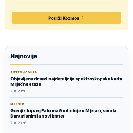
Podrži Kozmos
Najnovije
ASTRONOMIJA
Objavljena dosad najdetaljnija spektroskopska karta
Mliječne staze
7. 8. 2026.
MJESEC
Gornji stupanj Falcona 9 udario je u Mjesec, sonda
Danuri snimila novi krater
7. 8. 2026.