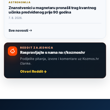
ASTRONOMIJA
Znanstvenici u magnetaru pronašli trag kvantnog
učinka predviđenog prije 90 godina
7. 8. 2026.
Sve novosti
REDDIT ZAJEDNICA
Raspravljajte s nama na r/kozmoshr
Podijelite pitanja, izvore i komentare uz Kozmos.hr
članke.
Otvori Reddit