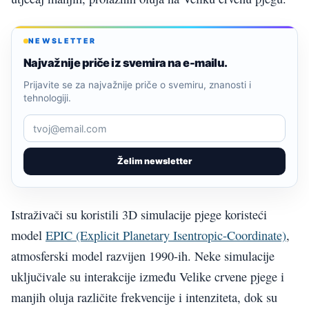
NEWSLETTER
Najvažnije priče iz svemira na e-mailu.
Prijavite se za najvažnije priče o svemiru, znanosti i
tehnologiji.
Želim newsletter
Istraživači su koristili 3D simulacije pjege koristeći
model
EPIC (Explicit Planetary Isentropic-Coordinate)
,
atmosferski model razvijen 1990-ih. Neke simulacije
uključivale su interakcije između Velike crvene pjege i
manjih oluja različite frekvencije i intenziteta, dok su