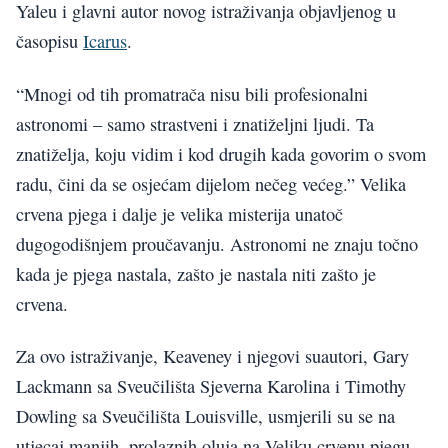
Yaleu i glavni autor novog istraživanja objavljenog u
časopisu
Icarus
.
“Mnogi od tih promatrača nisu bili profesionalni
astronomi – samo strastveni i znatiželjni ljudi. Ta
znatiželja, koju vidim i kod drugih kada govorim o svom
radu, čini da se osjećam dijelom nečeg većeg.” Velika
crvena pjega i dalje je velika misterija unatoč
dugogodišnjem proučavanju. Astronomi ne znaju točno
kada je pjega nastala, zašto je nastala niti zašto je
crvena.
Za ovo istraživanje, Keaveney i njegovi suautori, Gary
Lackmann sa Sveučilišta Sjeverna Karolina i Timothy
Dowling sa Sveučilišta Louisville, usmjerili su se na
utjecaj manjih, prolaznih oluja na Veliku crvenu pjegu.