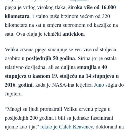
široka više od 16.000
pjega je vrtlog visokog tlaka,
kilometara
, i stalno puše brzinom većom od 320
kilometara na sat u smjeru suprotnom od kazaljke na
anticklon
satu. Ova oluja je tehnički
.
Velika crvena pjega smanjuje se već više od stoljeća,
posljednjih 50 godina
osobito u
. Širina joj je ostala
smanjila s 40
relativno dosljedna, ali se duljina
stupnjeva u kasnom 19. stoljeću na 14 stupnjeva u
2016. godini
, kada je NASA-ina letjelica
Juno
stigla do
Jupitera.
“Mnogi su ljudi promatrali Veliku crvenu pjegu u
posljednjih 200 godina i bili su jednako fascinirani
njome kao i ja,”
rekao je Caleb Keaveney
, doktorand na