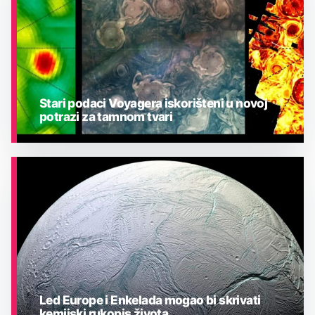
Stari podaci Voyagera iskorišteni u novoj
potrazi za tamnom tvari
ASTRONOMIJA
Led Europe i Enkelada mogao bi skrivati
kemijski rukopis života