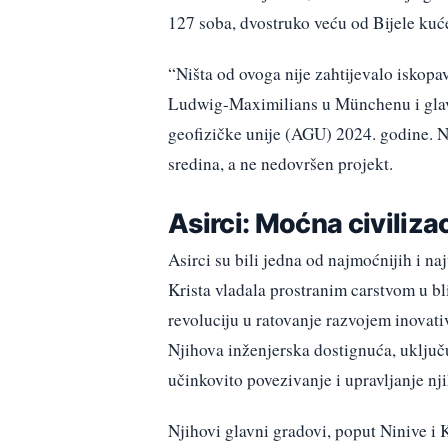
127 soba, dvostruko veću od Bijele kuće
“Ništa od ovoga nije zahtijevalo iskopav
Ludwig-Maximilians u Münchenu i glavn
geofizičke unije (AGU) 2024. godine. N
sredina, a ne nedovršen projekt.
Asirci: Moćna civilizac
Asirci su bili jedna od najmoćnijih i naju
Krista vladala prostranim carstvom u bli
revoluciju u ratovanje razvojem inovat
Njihova inženjerska dostignuća, uključ
učinkovito povezivanje i upravljanje n
Njihovi glavni gradovi, poput Ninive i K