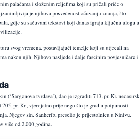
nim palačama i složenim reljefima koji su pričali priče o
zanimljivija je njihova posvećenost očuvanju znanja, što
pala, gdje su sačuvani tekstovi koji danas igraju ključnu ulogu 
ilizacije.
kturu svog vremena, postavljajući temelje koji su utjecali na
ima nakon njih. Njihovo nasljeđe i dalje fascinira povjesničare i
ada
 (‘Sargonova tvrđava’), dao je izgraditi 713. pr. Kr. neoasirsk
05. pr. Kr., vjerojatno prije nego što je grad u potpunosti
ja. Njegov sin, Sanherib, preselio je prijestolnicu u Ninivu,
av više od 2.000 godina.