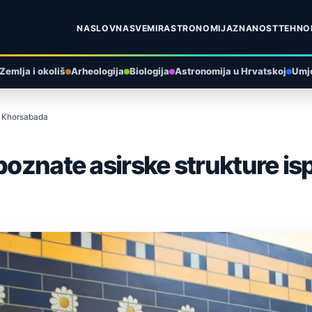
NASLOVNA
SVEMIR
ASTRONOMIJA
ZNANOST
TEHNO
Zemlja i okoliš
Arheologija
Biologija
Astronomija u Hrvatskoj
Umje
od Khorsabada
epoznate asirske strukture 