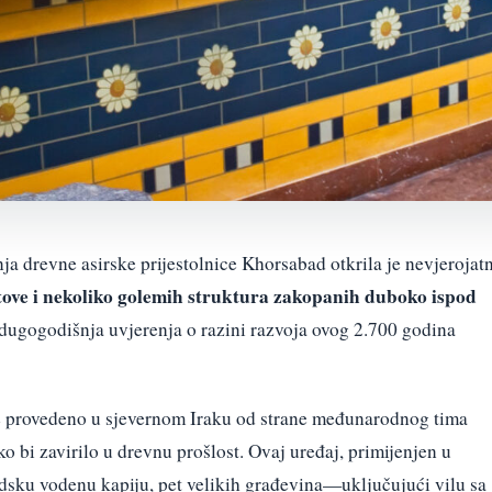
a drevne asirske prijestolnice Khorsabad otkrila je nevjerojat
tove i nekoliko golemih struktura zakopanih duboko ispod
 dugogodišnja uvjerenja o razini razvoja ovog 2.700 godina
je provedeno u sjevernom Iraku od strane međunarodnog tima
o bi zavirilo u drevnu prošlost. Ovaj uređaj, primijenjen u
adsku vodenu kapiju, pet velikih građevina—uključujući vilu sa