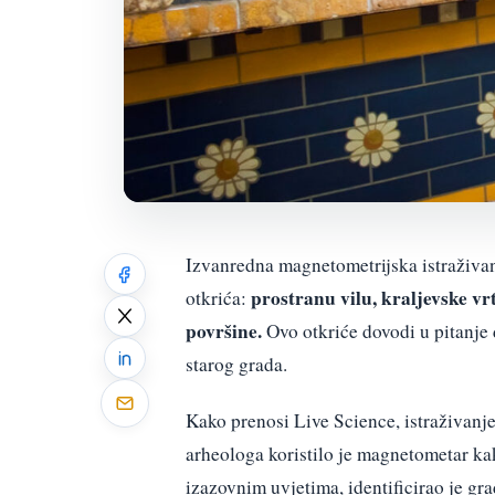
Izvanredna magnetometrijska istraživanj
prostranu vilu, kraljevske vr
otkrića:
površine.
Ovo otkriće dovodi u pitanje
starog grada.
Kako prenosi Live Science, istraživan
arheologa koristilo je magnetometar kak
izazovnim uvjetima, identificirao je gr