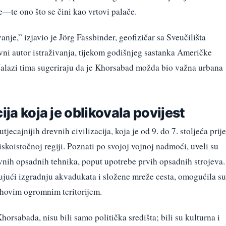
—te ono što se čini kao vrtovi palače.
anje,” izjavio je Jörg Fassbinder, geofizičar sa Sveučilišta
i autor istraživanja, tijekom godišnjeg sastanka Američke
alazi tima sugeriraju da je Khorsabad možda bio važna urbana
ija koja je oblikovala povijest
tjecajnijih drevnih civilizacija, koja je od 9. do 7. stoljeća prije
skoistočnoj regiji. Poznati po svojoj vojnoj nadmoći, uveli su
ivnih opsadnih tehnika, poput upotrebe prvih opsadnih strojeva.
ujući izgradnju akvadukata i složene mreže cesta, omogućila su
jihovim ogromnim teritorijem.
horsabada, nisu bili samo politička središta; bili su kulturna i