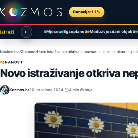
Preskoči na sadržaj
Donacije:
11%
Istraži
Mjesec
Egzoplaneti
Međuzvjezdani objekti
Naslovnica
Znanost
Novo istraživanje otkriva nepoznate asirske strukture isp
ZNANOST
Novo istraživanje otkriva n
Kozmos.hr
20. prosinca 2024.
4 min čitanja