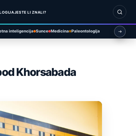
Otvori pr
LOGIJA
JESTE LI ZNALI?
tna inteligencija
Sunce
Medicina
Paleontologija
ispod Khorsabada