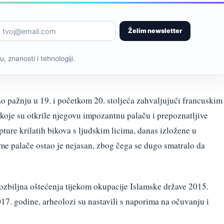
Želim newsletter
, znanosti i tehnologiji.
o pažnju u 19. i početkom 20. stoljeća zahvaljujući francuskim 
oje su otkrile njegovu impozantnu palaču i prepoznatljive
re krilatih bikova s ljudskim licima, danas izložene u
me palače ostao je nejasan, zbog čega se dugo smatralo da
io ozbiljna oštećenja tijekom okupacije Islamske države 2015.
17. godine, arheolozi su nastavili s naporima na očuvanju i