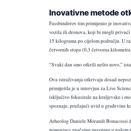
Inovativne metode otk
Fassbinderov tim primijenio je inovativ
vozila ili dronova, koji bi mogli privuć
15 kilograma po cijelom području. U ra
četvornih stopa (0,3 četvorna kilometr
“Svaki dan smo otkrili nešto novo,” ist
Ova istraživanja otkrivaju dosad nepoz
primijetila je u intervjuu za Live Scien
isključivo fokusirale na kraljevske i m
spoznaje, pružajući uvid u građevine ko
Arheolog Daniele Morandi Bonacossi dod
popunjava značajnu prazninu u našem ra