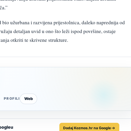
ča.”
 bio užurbana i razvijena prijestolnica, daleko naprednija od
ružaju detaljan uvid u ono što leži ispod površine, ostaje
nja otkriti te skrivene strukture.
Web
PROFILI
oogleu
Dodaj Kozmos.hr na Google