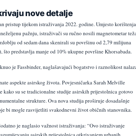
rivaju nove detalje
an pristup tijekom istraživanja 2022. godine. Umjesto korištenja
i neželjenu pažnju, istraživači su ručno nosili magnetometar tež
zdoblju od sedam dana skenirali su površinu od 2,79 milijuna
a), što predstavlja manje od 10% ukupne površine Khorsabada.
aknuo je Fassbinder, naglašavajući bogatstvo i raznolikost nalaz
nate aspekte asirskog života. Povjesničarka Sarah Melville
ce kako su se tradicionalne studije asirskih prijestolnica gotovo
onumentalne strukture. Ova nova studija proširuje dosadašnje
je bi mogle rasvijetliti svakodnevni život običnih stanovnika.
atno je naglasio važnost istraživanja: “Ovo istraživanje
zumijevanju asirskih prijestolnica otkrivanjem urbanih