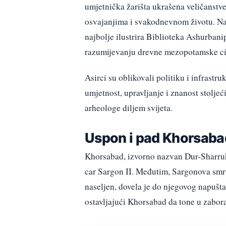
umjetnička žarišta ukrašena veličanstve
osvajanjima i svakodnevnom životu. Naj
najbolje ilustrira Biblioteka Ashurbani
razumijevanju drevne mezopotamske civ
Asirci su oblikovali politiku i infrastru
umjetnost, upravljanje i znanost stoljeć
arheologe diljem svijeta.
Uspon i pad Khorsab
Khorsabad, izvorno nazvan Dur-Sharrukin
car Sargon II. Međutim, Sargonova smrt 7
naseljen, dovela je do njegovog napuštan
ostavljajući Khorsabad da tone u zabor