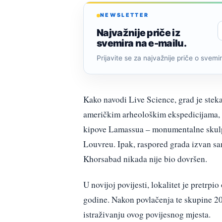
NEWSLETTER
Najvažnije priče iz
svemira na e-mailu.
Prijavite se za najvažnije priče o svemiru
Kako navodi Live Science, grad je steka
američkim arheološkim ekspedicijama, k
kipove Lamassua – monumentalne skulptu
Louvreu. Ipak, raspored grada izvan sa
Khorsabad nikada nije bio dovršen.
U novijoj povijesti, lokalitet je pretrp
godine. Nakon povlačenja te skupine 20
istraživanju ovog povijesnog mjesta.