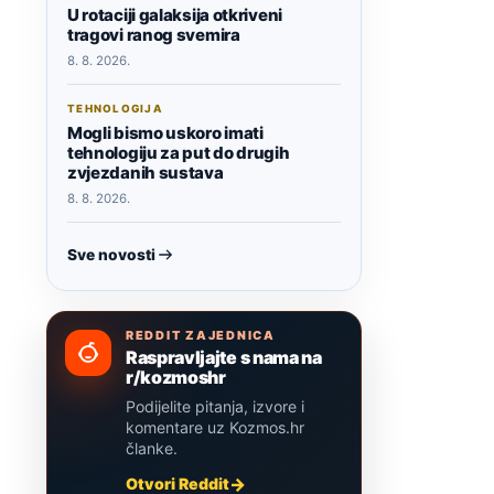
U rotaciji galaksija otkriveni
tragovi ranog svemira
8. 8. 2026.
TEHNOLOGIJA
Mogli bismo uskoro imati
tehnologiju za put do drugih
zvjezdanih sustava
8. 8. 2026.
Sve novosti
REDDIT ZAJEDNICA
Raspravljajte s nama na
r/kozmoshr
Podijelite pitanja, izvore i
komentare uz Kozmos.hr
članke.
Otvori Reddit