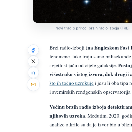
Novi trag o prirodi brzih radio izboja (FRB)
na Engleskom Fast 
Brzi radio-izboji (
fenomene. Iako traju samo milisekunde
Postoj
svjetlost jaču od cijele galaksije.
višestruko s istog izvora, dok drugi 
što ih točno uzrokuje
i jesu li oba tipa
i svemirskih rendgenskih opservatorija
Većinu brzih radio izboja detektiramo
njihovih uzroka
. Međutim, 2020. godin
analize otkrile su da je izvor bio u bli