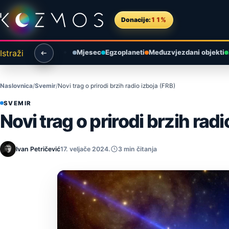
Preskoči na sadržaj
Donacije:
11%
Istraži
Mjesec
Egzoplaneti
Međuzvjezdani objekti
Naslovnica
Svemir
Novi trag o prirodi brzih radio izboja (FRB)
SVEMIR
Novi trag o prirodi brzih rad
Ivan Petričević
17. veljače 2024.
3 min čitanja