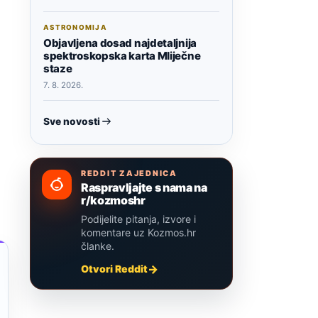
ASTRONOMIJA
Objavljena dosad najdetaljnija
spektroskopska karta Mliječne
staze
7. 8. 2026.
Sve novosti
REDDIT ZAJEDNICA
Raspravljajte s nama na
r/kozmoshr
Podijelite pitanja, izvore i
komentare uz Kozmos.hr
članke.
Otvori Reddit