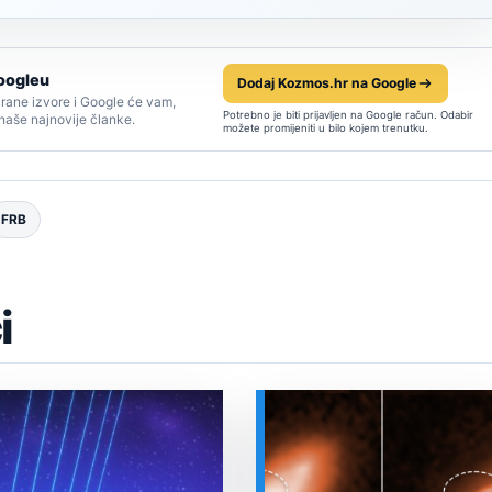
oogleu
Dodaj Kozmos.hr na Google
rane izvore i Google će vam,
Potrebno je biti prijavljen na Google račun. Odabir
 naše najnovije članke.
možete promijeniti u bilo kojem trenutku.
FRB
i