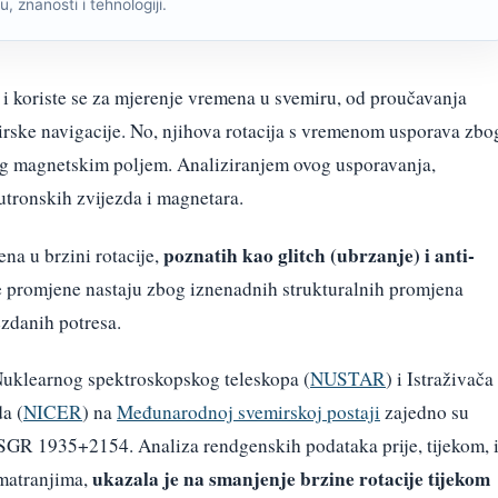
, znanosti i tehnologiji.
 i koriste se za mjerenje vremena u svemiru, od proučavanja
rske navigacije. No, njihova rotacija s vremenom usporava zbo
nog magnetskim poljem. Analiziranjem ovog usporavanja,
utronskih zvijezda i magnetara.
poznatih kao glitch (ubrzanje) i anti-
a u brzini rotacije,
ve promjene nastaju zbog iznenadnih strukturalnih promjena
ezdanih potresa.
uklearnog spektroskopskog teleskopa (
NUSTAR
) i Istraživača
a (
NICER
) na
Međunarodnoj svemirskoj postaji
zajedno su
iz SGR 1935+2154. Analiza rendgenskih podataka prije, tijekom, 
ukazala je na smanjenje brzine rotacije tijekom
omatranjima,