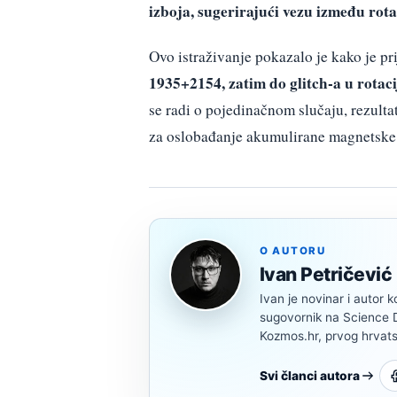
izboja, sugerirajući vezu između rota
Ovo istraživanje pokazalo je kako je pr
1935+2154, zatim do glitch-a u rotaci
se radi o pojedinačnom slučaju, rezultat
za oslobađanje akumulirane magnetske e
O AUTORU
Ivan Petričević
Ivan je novinar i autor k
sugovornik na Science Di
Kozmos.hr, prvog hrvats
Svi članci autora