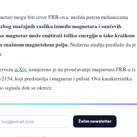
agnetari mogu biti izvor FRB-ova, možda putem mehanizama
 zbog značajnih razlika između magnetara i sunčevih
kako magnetar može emitirati toliku energiju u tako kratkom
m snažnom magnetskom polju.
Nedavna studija predlaže da je
a.
serveru
arXiv
, usmjereno je na proučavanje magnetara FRB-a iz
54, koji predstavlja i magnetar i pulsar. Ova karakteristika
o signala dok se okreće.
Želim newsletter