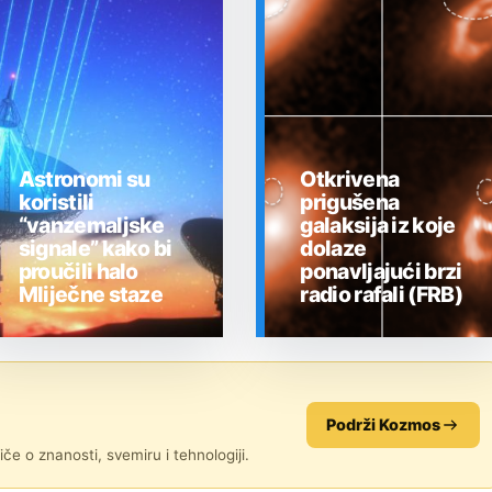
Astronomi su
Otkrivena
koristili
prigušena
“vanzemaljske
galaksija iz koje
signale” kako bi
dolaze
proučili halo
ponavljajući brzi
Mliječne staze
radio rafali (FRB)
SVEMIR
SVEMIR
Podrži Kozmos
če o znanosti, svemiru i tehnologiji.