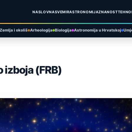
NASLOVNA
SVEMIR
ASTRONOMIJA
ZNANOST
TEHNO
Zemlja i okoliš
Arheologija
Biologija
Astronomija u Hrvatskoj
Umje
io izboja (FRB)