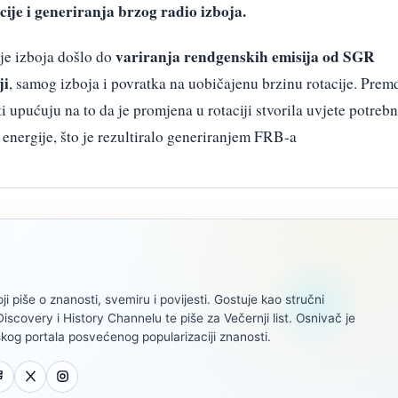
cije i generiranja brzog radio izboja.
variranja rendgenskih emisija od SGR
ije izboja došlo do
ji
, samog izboja i povratka na uobičajenu brzinu rotacije. Prem
i upućuju na to da je promjena u rotaciji stvorila uvjete potreb
nergije, što je rezultiralo generiranjem FRB-a
oji piše o znanosti, svemiru i povijesti. Gostuje kao stručni
scovery i History Channelu te piše za Večernji list. Osnivač je
kog portala posvećenog popularizaciji znanosti.