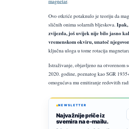
magnetar
.
Ovo otkriće potaknulo je teoriju da m
Ipak,
sličnih onima solarnih bljeskova.
zvijezda, još uvijek nije bilo jasno 
vremenskom okviru, unatoč njegovo
ključna uloga u tome rotacija magnetar
Istraživanje, objavljeno na otvorenom 
2020. godine, poznatog kao SGR 1935+21
omogućava mu emitiranje redovitih radi
NEWSLETTER
Najvažnije priče iz
svemira na e-mailu.