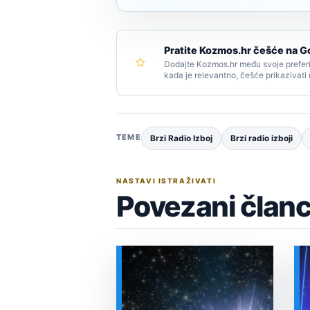
Pratite Kozmos.hr češće na G
Dodajte Kozmos.hr među svoje preferi
kada je relevantno, češće prikazivati
TEME
Brzi Radio Izboj
Brzi radio izboji
NASTAVI ISTRAŽIVATI
Povezani članc