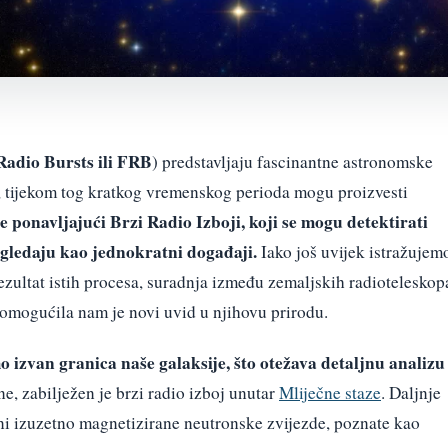
Radio Bursts ili FRB
) predstavljaju fascinantne astronomske
, tijekom tog kratkog vremenskog perioda mogu proizvesti
e ponavljajući Brzi Radio Izboji, koji se mogu detektirati
izgledaju kao jednokratni događaji.
Iako još uvijek istražujem
 rezultat istih procesa, suradnja između zemaljskih radioteleskop
 omogućila nam je novi uvid u njihovu prirodu.
 izvan granica naše galaksije, što otežava detaljnu analizu
e, zabilježen je brzi radio izboj unutar
Mliječne staze
. Daljnje
zini izuzetno magnetizirane neutronske zvijezde, poznate kao