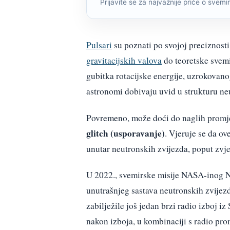
Prijavite se za najvažnije priče o svemiru
Pulsari
su poznati po svojoj preciznosti
gravitacijskih valova
do teoretske svemi
gubitka rotacijske energije, uzrokova
astronomi dobivaju uvid u strukturu ne
Povremeno, može doći do naglih promjen
glitch (usporavanje)
. Vjeruje se da o
unutar neutronskih zvijezda, poput zvj
U 2022., svemirske misije NASA-inog N
unutrašnjeg sastava neutronskih zvijezd
zabilježile još jedan brzi radio izboj 
nakon izboja, u kombinaciji s radio pr