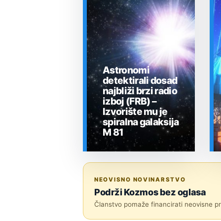
Astronomi
detektirali dosad
najbliži brzi radio
izboj (FRB) –
Izvorište mu je
spiralna galaksija
M 81
SVEMIR
NEOVISNO NOVINARSTVO
Podrži Kozmos bez oglasa
Članstvo pomaže financirati neovisne pri