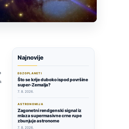
Najnovije
o
EGZOPLANETI
Što se krije duboko ispod površine
a
super-Zemalja?
7. 8. 2026.
ASTRONOMIJA
Zagonetni rendgenski signal iz
mlaza supermasivne crne rupe
zbunjuje astronome
7. 8. 2026.