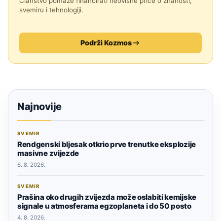
Članstvo pomaže financirati neovisne priče o znanosti,
svemiru i tehnologiji.
Podrži Kozmos
Najnovije
SVEMIR
Rendgenski bljesak otkrio prve trenutke eksplozije
masivne zvijezde
6. 8. 2026.
SVEMIR
Prašina oko drugih zvijezda može oslabiti kemijske
signale u atmosferama egzoplaneta i do 50 posto
4. 8. 2026.