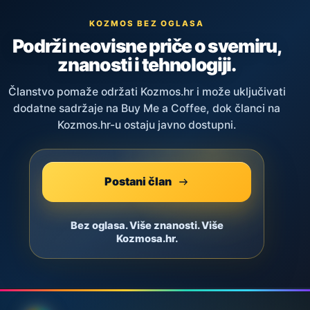
KOZMOS BEZ OGLASA
Podrži neovisne priče o svemiru,
znanosti i tehnologiji.
Članstvo pomaže održati Kozmos.hr i može uključivati
dodatne sadržaje na Buy Me a Coffee, dok članci na
Kozmos.hr-u ostaju javno dostupni.
Postani član
Bez oglasa. Više znanosti. Više
Kozmosa.hr.