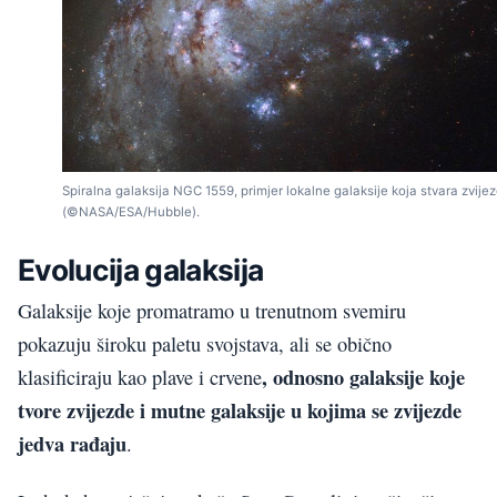
Spiralna galaksija NGC 1559, primjer lokalne galaksije koja stvara zvije
(©NASA/ESA/Hubble).
Evolucija galaksija
Galaksije koje promatramo u trenutnom svemiru
pokazuju široku paletu svojstava, ali se obično
, odnosno galaksije koje
klasificiraju kao plave i crvene
tvore zvijezde i mutne galaksije u kojima se zvijezde
jedva rađaju
.