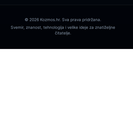
© 2026 Kozmos.hr. Sva prava pridržana.
Svemir, znanost, tehnologija i velike ideje za znatiželjne
čitatelje.