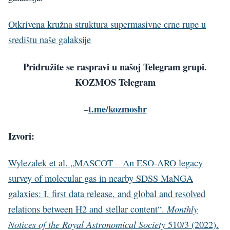
Otkrivena kružna struktura supermasivne crne rupe u
središtu naše galaksije
Pridružite se raspravi u našoj Telegram grupi.
KOZMOS Telegram
–
t.me/kozmoshr
Izvori:
Wylezalek et al. „MASCOT – An ESO-ARO legacy
survey of molecular gas in nearby SDSS MaNGA
galaxies: I. first data release, and global and resolved
Monthly
relations between H2 and stellar content“.
Notices of the Royal Astronomical Society
510/3 (2022).