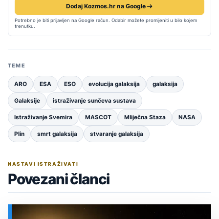
Dodaj Kozmos.hr na Google
Potrebno je biti prijavljen na Google račun. Odabir možete promijeniti u bilo kojem
trenutku.
TEME
ARO
ESA
ESO
evolucija galaksija
galaksija
Galaksije
istraživanje sunčeva sustava
Istraživanje Svemira
MASCOT
Mliječna Staza
NASA
Plin
smrt galaksija
stvaranje galaksija
NASTAVI ISTRAŽIVATI
Povezani članci