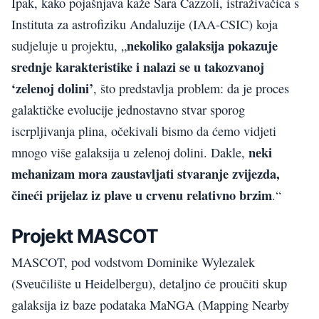
Ipak, kako pojašnjava kaže Sara Cazzoli, istraživačica s
Instituta za astrofiziku Andaluzije (IAA-CSIC) koja
nekoliko galaksija pokazuje
sudjeluje u projektu, „
srednje karakteristike i nalazi se u takozvanoj
‘zelenoj dolini’
, što predstavlja problem: da je proces
galaktičke evolucije jednostavno stvar sporog
iscrpljivanja plina, očekivali bismo da ćemo vidjeti
neki
mnogo više galaksija u zelenoj dolini. Dakle,
mehanizam mora zaustavljati stvaranje zvijezda,
čineći prijelaz iz plave u crvenu relativno brzim
.“
Projekt MASCOT
MASCOT, pod vodstvom Dominike Wylezalek
(Sveučilište u Heidelbergu), detaljno će proučiti skup
galaksija iz baze podataka MaNGA (Mapping Nearby