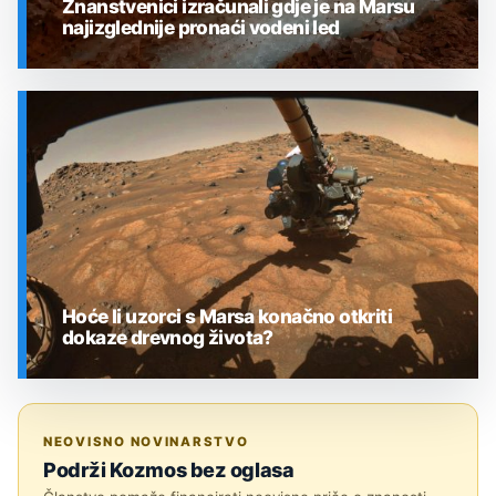
Znanstvenici izračunali gdje je na Marsu
najizglednije pronaći vodeni led
SVEMIR
Hoće li uzorci s Marsa konačno otkriti
dokaze drevnog života?
SVEMIR
NEOVISNO NOVINARSTVO
Podrži Kozmos bez oglasa