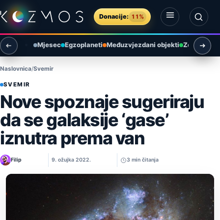
Preskoči na sadržaj
Donacije:
11%
Otvori izbornik
Otvori pretragu
Mjesec
Egzoplaneti
Međuzvjezdani objekti
Zemlja i ok
Naslovnica
Svemir
SVEMIR
Nove spoznaje sugeriraju
da se galaksije ‘gase’
iznutra prema van
Filip
9. ožujka 2022.
3 min čitanja