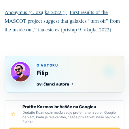
Anonymus (4. ožujka 2022.), „First results of the
MASCOT project suggest that galaxies “turn off” from
the inside out,“ iaa.csic.es (pristup 9. ožujka 2022).
O AUTORU
Filip
Svi članci autora
Pratite Kozmos.hr češće na Googleu
Dodajte Kozmos.hr među svoje preferirane izvore i Google
će vam, kada je relevantno, češće prikazivati naše najnovije
članke.