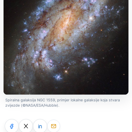
Spiralna galaksija NGC 1559, primjer lokalne galaksije koja stvara
zvijezde (©NASA/ESA/Hubble).