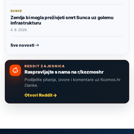
SUNCE
Zemlja bi mogla preživjeti smrt Sunca uz golemu
infrastrukturu
4. 8. 2026.
Sve novosti
REDDIT ZAJEDNICA
Raspravljajte s nama na r/kozmoshr
Podijelite pitanja, izvore i komentare uz Kozmos.hr
članke.
Otvori Reddit