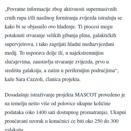
„Povratne informacije zbog aktivnosti supermasivnih
crnih rupa i/ili nasilnog formiranja zvijezda istražuju se
kako bi se objasnilo ovo hlađenje. Ti procesi mogu
potaknuti stvaranje velikih gibanja plina, galaktičkih
supervjetrova, i tako zagrijati hladni međuzvjezdani
medij. To usporava dolje ili, u najekstremnijim
slučajevima, zaustavlja stvaranje zvijezda, prvo u
središtu galaksija, a zatim u perifernijim područjima“,
kaže Sara Cazzoli, članica projekta.
Dosadašnje istraživanje projekta MASCOT provedeno je
na temelju nešto više od polovice ukupne količine
podataka (oko 1400 sati dostupnog promatranja). Ukupni
proučavani uzorak u konačnici će biti oko 250 do 300
galaksija.