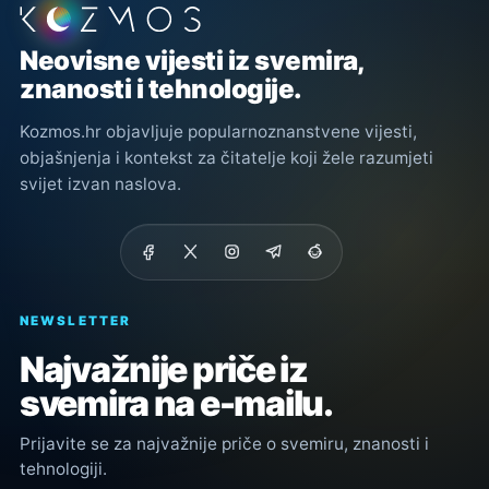
Podnožje stranice
Neovisne vijesti iz svemira,
znanosti i tehnologije.
Kozmos.hr objavljuje popularnoznanstvene vijesti,
objašnjenja i kontekst za čitatelje koji žele razumjeti
svijet izvan naslova.
NEWSLETTER
Najvažnije priče iz
svemira na e-mailu.
Prijavite se za najvažnije priče o svemiru, znanosti i
tehnologiji.