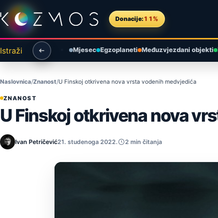
Preskoči na sadržaj
Donacije:
11%
Istraži
Mjesec
Egzoplaneti
Međuzvjezdani objekti
Naslovnica
Znanost
U Finskoj otkrivena nova vrsta vodenih medvjedića
ZNANOST
U Finskoj otkrivena nova vr
Ivan Petričević
21. studenoga 2022.
2 min čitanja