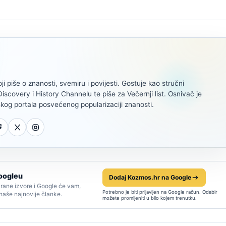
oji piše o znanosti, svemiru i povijesti. Gostuje kao stručni
scovery i History Channelu te piše za Večernji list. Osnivač je
kog portala posvećenog popularizaciji znanosti.
oogleu
Dodaj Kozmos.hr na Google
rane izvore i Google će vam,
Potrebno je biti prijavljen na Google račun. Odabir
 naše najnovije članke.
možete promijeniti u bilo kojem trenutku.