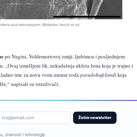
 viđena pod mikroskopom (©Matteo Vecchi et al).
ae
po Nagini, Voldemortovoj zmiji, ljubimcu i posljednjem
 „Ovaj izmišljeni lik, nekadašnja ukleta žena koja je trajno i
kladno ime za novu vrstu unutar roda
pseudohufelandi
koja
e,“ napisali su istraživači.
Želim newsletter
, znanosti i tehnologiji.