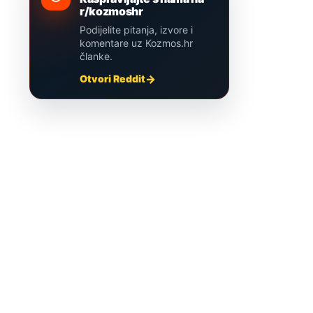
r/kozmoshr
Podijelite pitanja, izvore i
komentare uz Kozmos.hr
članke.
Otvori Reddit