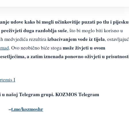
nje udove kako bi mogli učinkovitije puzati po tlu i pijesku
preživjeti duga razdoblja suše
, što bi moglo biti korisno u
izbacivanjem vode iz tijela
ih medvjedića rezultira
, ostavljajuć
može živjeti u ovom
omad
. Ovo neobično biće stoga
setljećima, a zatim iznenada ponovno oživjeti u prisutnost
rtemis I
avi u našoj Telegram grupi. KOZMOS Telegram
–
t.me/kozmoshr