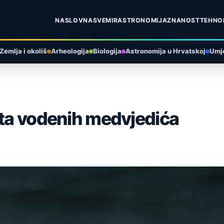
NASLOVNA
SVEMIR
ASTRONOMIJA
ZNANOST
TEHNO
Zemlja i okoliš
Arheologija
Biologija
Astronomija u Hrvatskoj
Umje
sta vodenih medvjedića