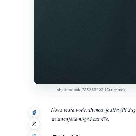
shutterstock_735263203 (Curiosmos)
Nova vrsta vodenih medvjedića (ili dug
su smanjene noge i kandže.