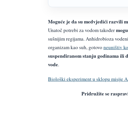
Moguće je da su medvjedići razvili ma
mogu 
Unatoč potrebi za vodom također
sušnijim regijama. Anhidrobioza voden
organizam kao suh, gotovo
neuništiv k
suspendiranom stanju godinama ili de
vode
.
Biološki eksperiment u sklopu misije A
Pridružite se raspr