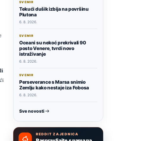
SVEMIR
Tekući dušik izbija na površinu
Plutona
6. 8. 2026.
e
SVEMIR
Oceani su nekoć prekrivali 90
posto Venere, tvrdi novo
istraživanje
6. 8. 2026.
li
SVEMIR
ći
Perseverance s Marsa snimio
Zemlju kako nestaje iza Fobosa
6. 8. 2026.
Sve novosti
REDDIT ZAJEDNICA
Raspravljajte s nama na