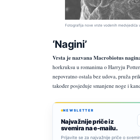
Fotografija nove vrste vodenih medvjedića
‘Nagini’
Vrsta je nazvana Macrobiotus nagin
horkruksu u romanima o Harryju Potteru.
nepovratno ostala bez udova, pruža pri
također posjeduje smanjene noge i kandž
NEWSLETTER
Najvažnije priče iz
svemira na e-mailu.
Prijavite se za najvažnije priče o svemiru