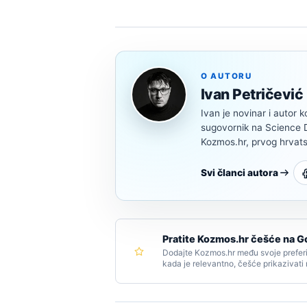
O AUTORU
Ivan Petričević
Ivan je novinar i autor k
sugovornik na Science Di
Kozmos.hr, prvog hrvats
Svi članci autora
Pratite Kozmos.hr češće na G
Dodajte Kozmos.hr među svoje preferi
kada je relevantno, češće prikazivati