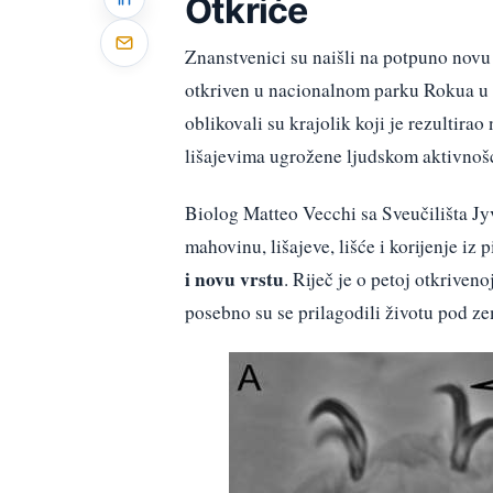
Otkriće
Znanstvenici su naišli na potpuno nov
otkriven u nacionalnom parku Rokua u sj
oblikovali su krajolik koji je rezultira
lišajevima ugrožene ljudskom aktivnoš
Biolog Matteo Vecchi sa Sveučilišta Jyv
mahovinu, lišajeve, lišće i korijenje iz
i novu vrstu
. Riječ je o petoj otkriveno
posebno su se prilagodili životu pod z