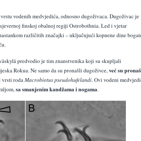
u vrstu vodenih medvjedića, odnosno dugoživaca. Dugoživac je
evernoj finskoj obalnoj regiji Ostrobothnia. Led i vjetar
o nastankom različitih značajki – uključujući kopnene dine bogat
ću.
äskylä predvodio je tim znanstvenika koji su skupljali
već su pronaš
 pijeska Rokua. Ne samo da su pronašli dugoživce,
j vrsti roda
Macrobiotus pseudohufelandi
. Ovi vodeni medvjedi
sa smanjenim kandžama i nogama
emljom,
.