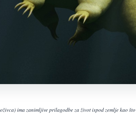
oživca) ima zanimljive prilagodbe za život ispod zemlje kao što