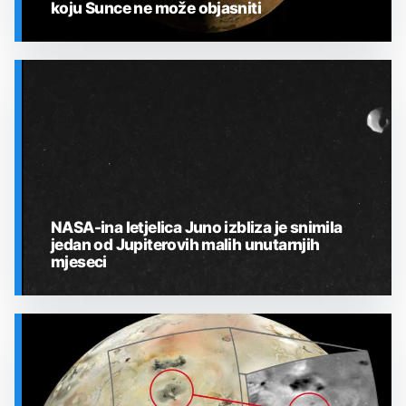
koju Sunce ne može objasniti
SVEMIR
NASA-ina letjelica Juno izbliza je snimila
jedan od Jupiterovih malih unutarnjih
mjeseci
SVEMIR