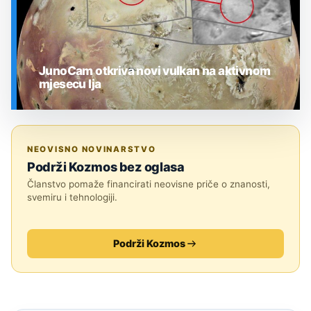
JunoCam otkriva novi vulkan na aktivnom
mjesecu Ija
SVEMIR
NEOVISNO NOVINARSTVO
Podrži Kozmos bez oglasa
Članstvo pomaže financirati neovisne priče o znanosti,
svemiru i tehnologiji.
Podrži Kozmos