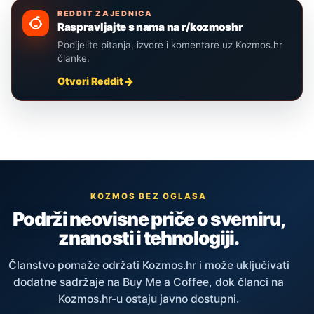
REDDIT ZAJEDNICA
Raspravljajte s nama na r/kozmoshr
Podijelite pitanja, izvore i komentare uz Kozmos.hr
članke.
Otvori Reddit
KOZMOS BEZ OGLASA
Podrži neovisne priče o svemiru,
znanosti i tehnologiji.
Članstvo pomaže održati Kozmos.hr i može uključivati
dodatne sadržaje na Buy Me a Coffee, dok članci na
Kozmos.hr-u ostaju javno dostupni.