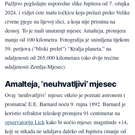
Pažljivo pogledajte usporedne slike Jupitera od 7. ožujka
2024. i vidjet ćete malu točkicu koja prelazi preko Velike
crvene pjege na lijevoj slici, a koja nije prisutna na
desnoj. To je mali unutarnji mjesec Amalteja, promjera
manje od 100 kilometra. Fotografija je snimljena tijekom
59. perijova (“bliski prelet”) “Kralja planeta,” na
udaljenosti od 265.000 kilometara (oko dvije trećine
udaljenosti Zemlja-Mjesec).
Amalteja, ‘neuhvatljivi’ mjesec
Ovaj ‘neuhvatljivi’ mjesec otkrio je poznati astronom i
promatrač E.E. Barnard noću 9. rujna 1892. Barnard je
koristio refraktor teleskop promjera 91 centimetar na
opservatoriju Lick
kako bi uočio mjesec magnitude +14,
koji se nikada ne udaljava daleko od Jupitera (manje od