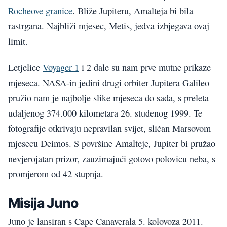
Rocheove granice
. Bliže Jupiteru, Amalteja bi bila
rastrgana. Najbliži mjesec, Metis, jedva izbjegava ovaj
limit.
Letjelice
Voyager 1
i 2 dale su nam prve mutne prikaze
mjeseca. NASA-in jedini drugi orbiter Jupitera Galileo
pružio nam je najbolje slike mjeseca do sada, s preleta
udaljenog 374.000 kilometara 26. studenog 1999. Te
fotografije otkrivaju nepravilan svijet, sličan Marsovom
mjesecu Deimos. S površine Amalteje, Jupiter bi pružao
nevjerojatan prizor, zauzimajući gotovo polovicu neba, s
promjerom od 42 stupnja.
Misija Juno
Juno je lansiran s Cape Canaverala 5. kolovoza 2011.