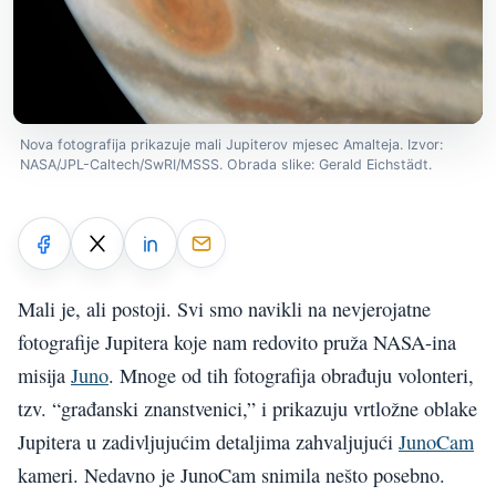
Nova fotografija prikazuje mali Jupiterov mjesec Amalteja. Izvor:
NASA/JPL-Caltech/SwRI/MSSS. Obrada slike: Gerald Eichstädt.
Mali je, ali postoji. Svi smo navikli na nevjerojatne
fotografije Jupitera koje nam redovito pruža NASA-ina
misija
Juno
. Mnoge od tih fotografija obrađuju volonteri,
tzv. “građanski znanstvenici,” i prikazuju vrtložne oblake
Jupitera u zadivljujućim detaljima zahvaljujući
JunoCam
kameri. Nedavno je JunoCam snimila nešto posebno.