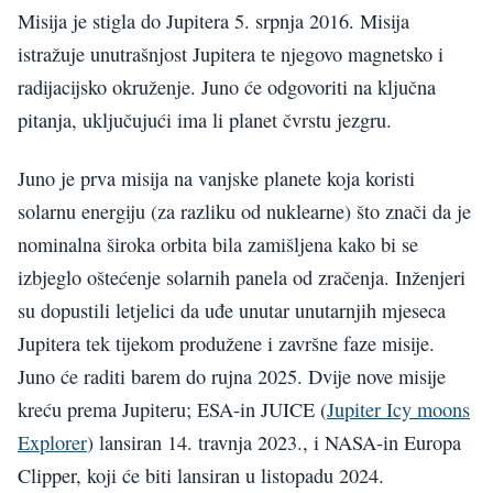
Misija je stigla do Jupitera 5. srpnja 2016. Misija
istražuje unutrašnjost Jupitera te njegovo magnetsko i
radijacijsko okruženje. Juno će odgovoriti na ključna
pitanja, uključujući ima li planet čvrstu jezgru.
Juno je prva misija na vanjske planete koja koristi
solarnu energiju (za razliku od nuklearne) što znači da je
nominalna široka orbita bila zamišljena kako bi se
izbjeglo oštećenje solarnih panela od zračenja. Inženjeri
su dopustili letjelici da uđe unutar unutarnjih mjeseca
Jupitera tek tijekom produžene i završne faze misije.
Juno će raditi barem do rujna 2025. Dvije nove misije
kreću prema Jupiteru; ESA-in JUICE (
Jupiter Icy moons
Explorer
) lansiran 14. travnja 2023., i NASA-in Europa
Clipper, koji će biti lansiran u listopadu 2024.