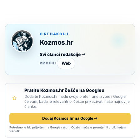
O REDAKCIJI
Kozmos.hr
Svi članci redakcije
Web
PROFILI
Pratite Kozmos.hr češće na Googleu
Dodajte Kozmos.hr među svoje preferirane izvore i Google
će vam, kada je relevantno, češće prikazivati naše najnovije
članke.
Dodaj Kozmos.hr na Google
Potrebno je biti prijavljen na Google račun. Odabir možete promijeniti u bilo kojem
trenutku.