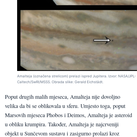
Amalteja (označena strelicom) prelazi ispred Jupitera. Izvor: NASA/JPL-
Caltech/SwRI/MSSS. Obrada slike: Gerald Eichstädt.
Poput drugih malih mjeseca, Amalteja nije dovoljno
velika da bi se oblikovala u sferu. Umjesto toga, poput
Marsovih mjeseca Phobos i Deimos, Amalteja je asteroid
u obliku krumpira. Također, Amalteja je najcrveniji
objekt u Sunčevom sustavu i zasigurno prolazi kroz